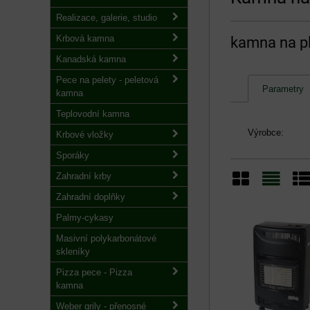
Realizace, galerie, studio
Krbová kamna
kamna na p
Kanadská kamna
Pece na pelety - peletová
Parametry
kamna
Teplovodní kamna
Výrobce:
Krbové vložky
Sporáky
Zahradní krby
Zahradní doplňky
Mřížka
Sezn
Ta
Palmy-cykasy
Masivní polykarbonátové
skleníky
Pizza pece - Pizza
kamna
Weber grily - přenosné