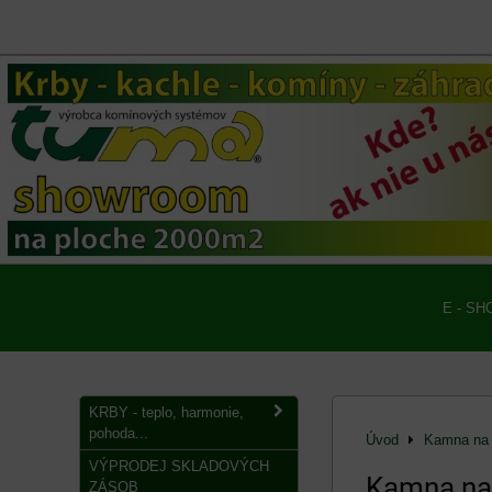
E - SH
KRBY - teplo, harmonie,
pohoda...
Úvod
Kamna na 
VÝPRODEJ SKLADOVÝCH
Kamna na
ZÁSOB