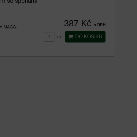
0cm so sponami
387 Kč
s DPH
liam MAGG.
DO KOŠÍKU
ks