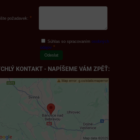
*
ište požadavek:
Súhlas so spracovaním
osobných
*
údajov
Odeslat
CHLÝ KONTAKT - NAPÍŠEME VÁM ZPĚŤ: