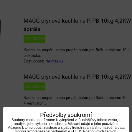
MAGG plynové kachle na P, PB 10kg 4,2KW 
špirála
SKLADOM
Kachle na propán, alebo propán bután pre fľašu o objeme 10Lt. 
elektrická...
Dostupnost:
Na otázku
MAGG plynové kachle na P, PB 10kg 4,2KW 
SKLADOM
Kachle na propán, alebo propán bután pre fľašu o objeme 10Lt. a
+ ventilátor...
Dostupnost:
Na otázku
Předvolby soukromí
Soubory cookie používáme k vylepšení vaší návštěvy tohoto webu, k
analýze jeho výkonu a ke shromažďování údajů o jeho používání.
Můžeme k tomu použít nástroje a služby třetích stran a shromážděná data
mohou být přenášena partnerům v EU, USA nebo jiných zemích.