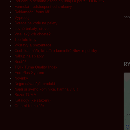
Poučení o ochraně osobních údajů a použ.COOKIES
Formulář - odstoupení od smlouvy
Reklamační formulář
nap
Výprodej
Dotace na kotle na pelety
Levné brikety, dřevo
Víte jaký krb chcete?
Top foto krby
Výstavy a prezentace
Cech kamnářů, krbařů a kominíků Slov. republiky
Nákup na splátky
Soutěž
RY
TQI - Tuma Quality Index
Eco Plus System
Novinky
Nejprodávanější produkt
Najdi si svého kominíka, kamna v ČR
Bazar TUMA
Katalogy (ke stažení)
Ostatní formuláře