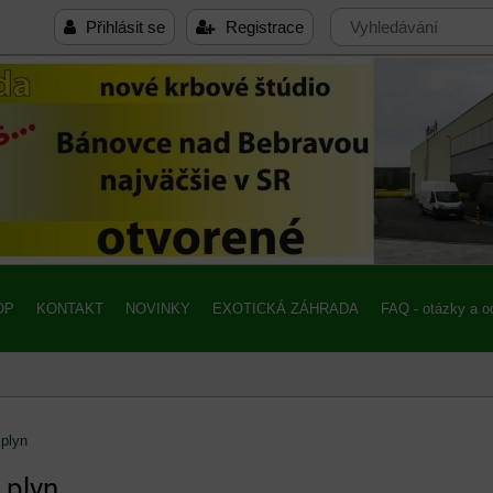
Přihlásit se
Registrace
OP
KONTAKT
NOVINKY
EXOTICKÁ ZÁHRADA
FAQ - otázky a 
plyn
 plyn