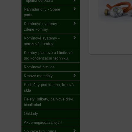
Tepelná čerpadla
Náhradní díly - Spare
parts
Komínové systémy -
zděné komíny
Komínové systémy -
nerezové komíny
Komíny plastové a hliníkové
pro kondenzační techniku.
Komínové hlavice
Krbové materiály
Podložky pod kamna, krbová
skla
Pelety, brikety, palivové dříví,
bioalkohol
Obklady
Akce-nejprodávanější!
Soutěže krby tuma