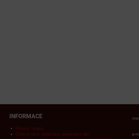
INFORMACE
men
Privacy - policy
Obecné obch. podmínky, reklamační řád
e-m