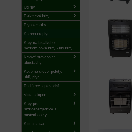
Udírny
Elektrické krby
Plynové krby
Kamna na plyn
Krby na bioalkohol -
bezkomínové krby - bio krby
Krbové stavebnice -
obestavby
Kotle na dřevo, pelety,
uhlí, plyn
Radiátory teplovodní
Voda a topení
Krby pro
nízkoenergetické a
pasivní domy
Klimatizace