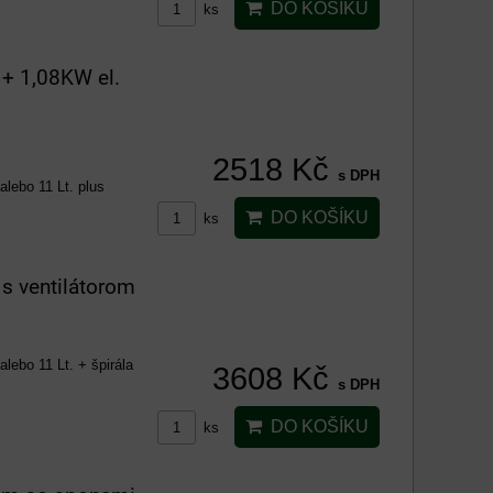
DO KOŠÍKU
ks
+ 1,08KW el.
2518 Kč
s DPH
alebo 11 Lt. plus
DO KOŠÍKU
ks
s ventilátorom
lebo 11 Lt. + špirála
3608 Kč
s DPH
DO KOŠÍKU
ks