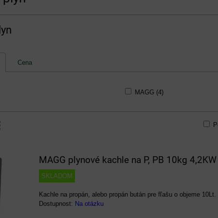
lyn
Cena
MAGG (4)
P
am
bulka
MAGG plynové kachle na P, PB 10kg 4,2KW
SKLADOM
Kachle na propán, alebo propán bután pre fľašu o objeme 10Lt. 
Dostupnost:
Na otázku