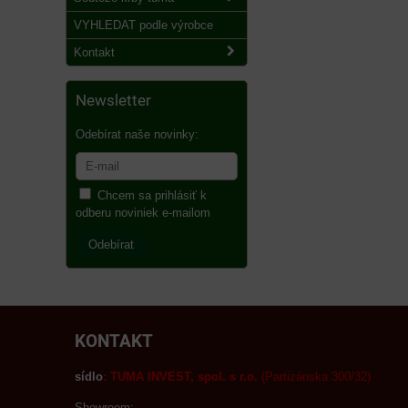
VYHLEDAT podle výrobce
Kontakt
Newsletter
Odebírat naše novinky:
Chcem sa prihlásiť k
odberu noviniek e-mailom
Odebírat
KONTAKT
sídlo
:
TUMA INVEST, spol. s r.o.
(Partizánska 300/32)
Showroom: