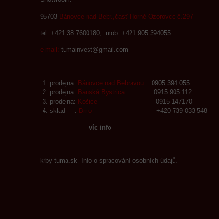
95703
Bánovce nad Bebr.,časť Horné Ozorovce č.297
tel.:+421 38 7600180, mob.:+421 905 394055
e-mail:
tumainvest@gmail.com
prodejna:
Bánovce nad Bebravou
0905 394 055
prodejna:
Banská Bystrica
0915 905 112
prodejna:
Košice
0915 147170
sklad :
Brno
+420 739 033 548
víc info
krby-tuma.sk Info o spracování osobních údajů.