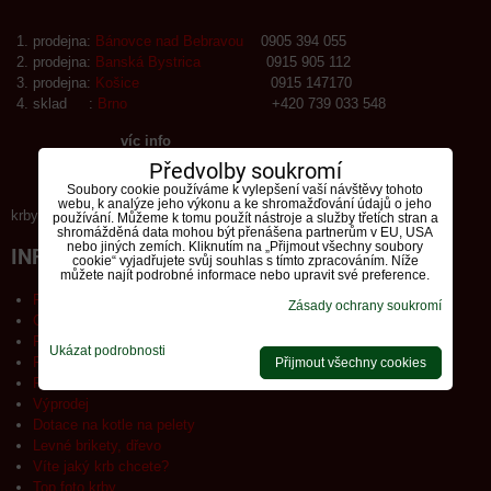
prodejna:
Bánovce nad Bebravou
0905 394 055
prodejna:
Banská Bystrica
0915 905 112
prodejna:
Košice
0915 147170
sklad :
Brno
+420 739 033 548
víc info
Předvolby soukromí
Soubory cookie používáme k vylepšení vaší návštěvy tohoto
webu, k analýze jeho výkonu a ke shromažďování údajů o jeho
krby-tuma.sk Info o spracování osobních údajů.
používání. Můžeme k tomu použít nástroje a služby třetích stran a
shromážděná data mohou být přenášena partnerům v EU, USA
nebo jiných zemích. Kliknutím na „Přijmout všechny soubory
INFORMACE
cookie“ vyjadřujete svůj souhlas s tímto zpracováním. Níže
můžete najít podrobné informace nebo upravit své preference.
Privacy - policy
Zásady ochrany soukromí
Obecné obch. podmínky, reklamační řád
Poučení o ochraně osobních údajů a použ.COOKIES
Ukázat podrobnosti
Formulář - odstoupení od smlouvy
Přijmout všechny cookies
Reklamační formulář
Výprodej
Dotace na kotle na pelety
Levné brikety, dřevo
Víte jaký krb chcete?
Top foto krby