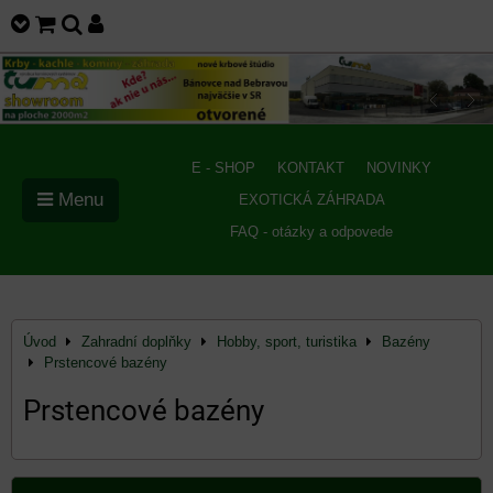
E - SHOP
KONTAKT
NOVINKY
Menu
EXOTICKÁ ZÁHRADA
FAQ - otázky a odpovede
Úvod
Zahradní doplňky
Hobby, sport, turistika
Bazény
Prstencové bazény
Prstencové bazény