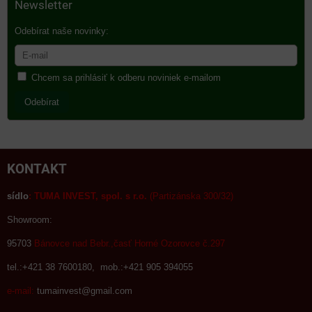
Newsletter
Odebírat naše novinky:
Chcem sa prihlásiť k odberu noviniek e-mailom
Odebírat
KONTAKT
sídlo
:
TUMA INVEST, spol. s r.o.
(Partizánska 300/32)
Showroom:
95703
Bánovce nad Bebr.,časť Horné Ozorovce č.297
tel.:+421 38 7600180, mob.:+421 905 394055
e-mail:
tumainvest@gmail.com