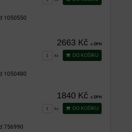
ód 1050550
2663 Kč
s DPH
DO KOŠÍKU
ks
ód 1050480
1840 Kč
s DPH
DO KOŠÍKU
ks
ód 756990