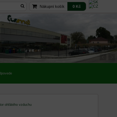
Nákupní košík
0 Kč
odpovede
átor ohřátého vzduchu