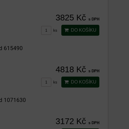
3825 Kč
s DPH
DO KOŠÍKU
ks
ód 615490
4818 Kč
s DPH
DO KOŠÍKU
ks
ód 1071630
3172 Kč
s DPH