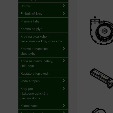
Udírny
Elektrické krby
Plynové krby
Kamna na plyn
Krby na bioalkohol -
bezkomínové krby - bio krby
Krbové stavebnice -
obestavby
Kotle na dřevo, pelety,
uhlí, plyn
Radiátory teplovodní
Voda a topení
Krby pro
nízkoenergetické a
pasivní domy
Klimatizace