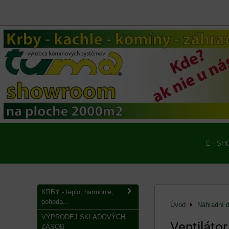
E - SH
KRBY - teplo, harmonie,
pohoda...
Úvod
Náhradní d
VÝPRODEJ SKLADOVÝCH
Ventiláto
ZÁSOB