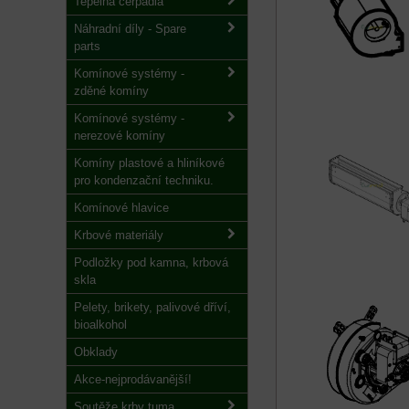
Tepelná čerpadla
Náhradní díly - Spare
parts
Komínové systémy -
zděné komíny
Komínové systémy -
nerezové komíny
Komíny plastové a hliníkové
pro kondenzační techniku.
Komínové hlavice
Krbové materiály
Podložky pod kamna, krbová
skla
Pelety, brikety, palivové dříví,
bioalkohol
Obklady
Akce-nejprodávanější!
Soutěže krby tuma