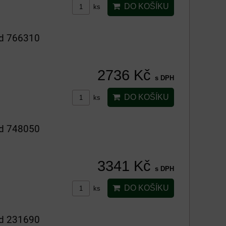
DO KOŠÍKU
ks
ód 766310
2736 Kč
s DPH
DO KOŠÍKU
ks
ód 748050
3341 Kč
s DPH
DO KOŠÍKU
ks
ód 231690