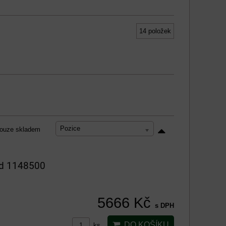
14
položek
Pozice
ouze skladem
ód 1148500
5666 Kč
s DPH
DO KOŠÍKU
ks