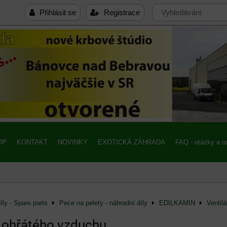
Přihlásit se
Registrace
OP
KONTAKT
NOVINKY
EXOTICKÁ ZÁHRADA
FAQ - otázky a 
íly - Spare parts
Pece na pelety - náhradní díly
EDILKAMIN
Ventil
r ohřátého vzduchu