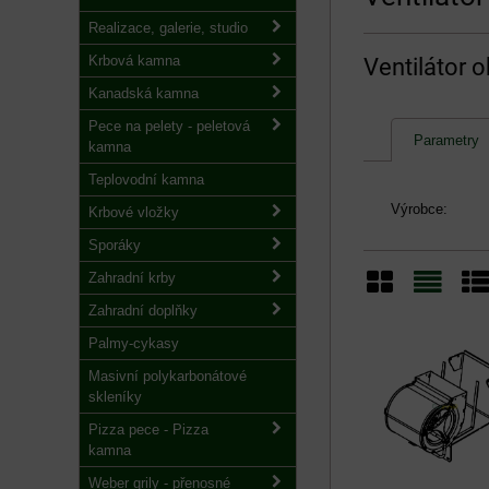
Realizace, galerie, studio
Krbová kamna
Ventilátor 
Kanadská kamna
Pece na pelety - peletová
Parametry
kamna
Teplovodní kamna
Výrobce:
Krbové vložky
Sporáky
Zahradní krby
Zahradní doplňky
Mřížka
Sezn
Ta
Palmy-cykasy
Masivní polykarbonátové
skleníky
Pizza pece - Pizza
kamna
Weber grily - přenosné