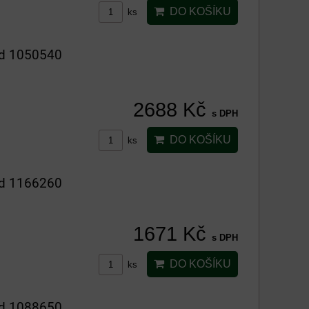
DO KOŠÍKU
ks
ód 1050540
2688 Kč
s DPH
DO KOŠÍKU
ks
ód 1166260
1671 Kč
s DPH
DO KOŠÍKU
ks
ód 1088650