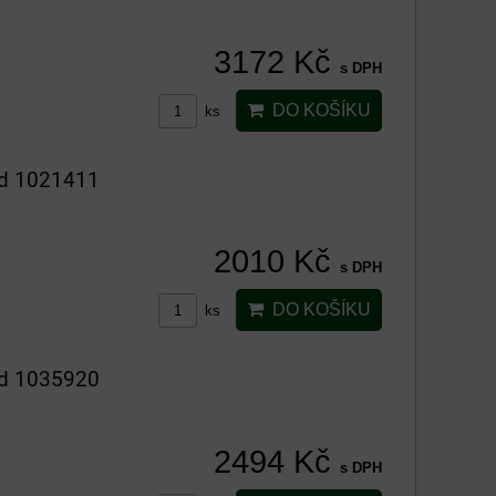
3172 Kč
s DPH
DO KOŠÍKU
ks
ód 1021411
2010 Kč
s DPH
DO KOŠÍKU
ks
ód 1035920
2494 Kč
s DPH