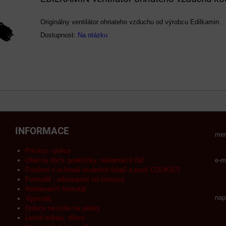
Originálny ventilátor ohriateho vzduchu od výrobcu Edilkamin.
Dostupnost:
Na otázku
INFORMACE
men
Privacy - policy
Obecné obch. podmínky, reklamační řád
e-m
Poučení o ochraně osobních údajů a použ.COOKIES
Formulář - odstoupení od smlouvy
Reklamační formulář
nap
Výprodej
Dotace na kotle na pelety
Levné brikety, dřevo