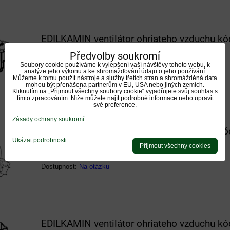
EDILKAMIN ventilátor ohriateho vzduchu k
Předvolby soukromí
Oťriginálny ventilátor ohriateho vzduchu od výrobcu Edilkamin.
Soubory cookie používáme k vylepšení vaší návštěvy tohoto webu, k
analýze jeho výkonu a ke shromažďování údajů o jeho používání.
Dostupnost:
Na otázku
Můžeme k tomu použít nástroje a služby třetích stran a shromážděná data
mohou být přenášena partnerům v EU, USA nebo jiných zemích.
Kliknutím na „Přijmout všechny soubory cookie“ vyjadřujete svůj souhlas s
tímto zpracováním. Níže můžete najít podrobné informace nebo upravit
své preference.
Zásady ochrany soukromí
EDILKAMIN ventilátor ohriateho vzduchu k
Ukázat podrobnosti
Přijmout všechny cookies
Originálny ventilátor ohriateho vzduchu od výrobcu Edilkamin.
Dostupnost:
Na otázku
EDILKAMIN ventilátor ohriateho vzduchu k