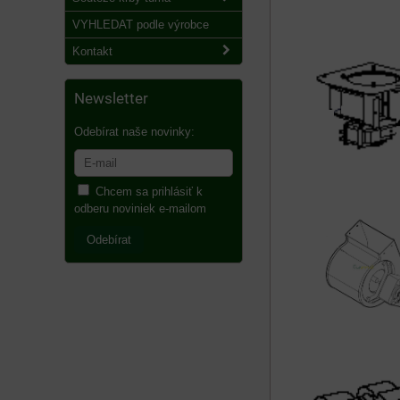
VYHLEDAT podle výrobce
Kontakt
Newsletter
Odebírat naše novinky:
Chcem sa prihlásiť k
odberu noviniek e-mailom
Odebírat