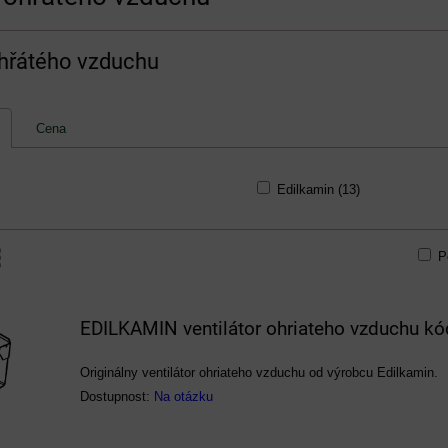
ohřátého vzduchu
Cena
Edilkamin (13)
P
am
bulka
EDILKAMIN ventilátor ohriateho vzduchu k
Originálny ventilátor ohriateho vzduchu od výrobcu Edilkamin.
Dostupnost:
Na otázku