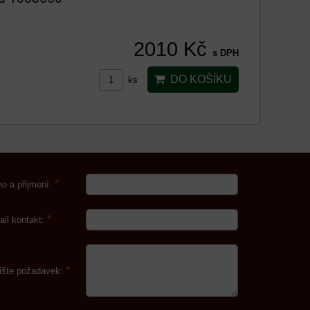
2010 Kč
s DPH
DO KOŠÍKU
ks
*
o a přijmení:
*
ail kontakt:
*
ište požadavek: