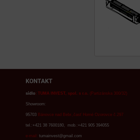
KONTAKT
sídlo
:
TUMA INVEST, spol. s r.o.
(Partizánska 300/32)
Showroom:
95703
Bánovce nad Bebr.,časť Horné Ozorovce č.297
tel.:+421 38 7600180, mob.:+421 905 394055
e-mail:
tumainvest@gmail.com