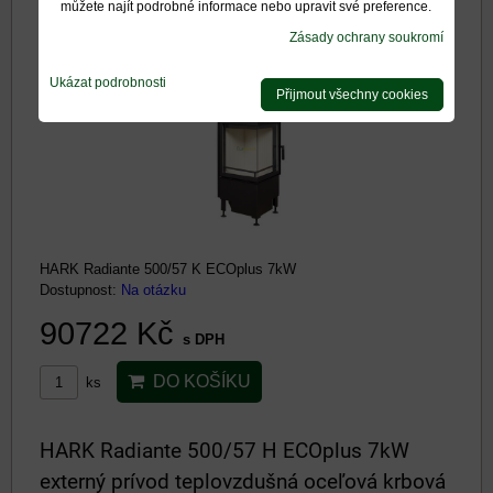
můžete najít podrobné informace nebo upravit své preference.
externý prívod teplovzdušná oceľová krbová
Zásady ochrany soukromí
vložka pozlátená
Ukázat podrobnosti
Přijmout všechny cookies
HARK Radiante 500/57 K ECOplus 7kW
Dostupnost:
Na otázku
90722 Kč
s DPH
DO KOŠÍKU
ks
HARK Radiante 500/57 H ECOplus 7kW
externý prívod teplovzdušná oceľová krbová