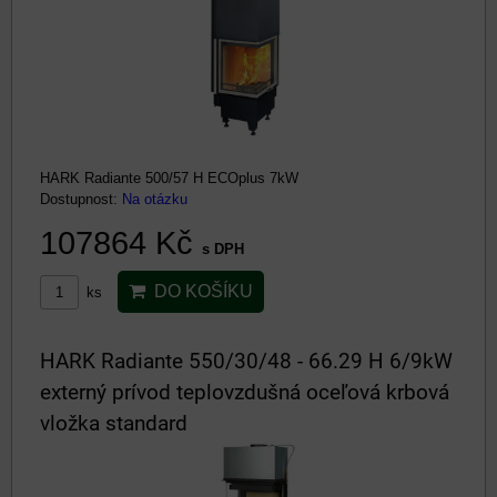
HARK Radiante 500/57 H ECOplus 7kW
Dostupnost:
Na otázku
107864 Kč
s DPH
DO KOŠÍKU
ks
HARK Radiante 550/30/48 - 66.29 H 6/9kW
externý prívod teplovzdušná oceľová krbová
vložka standard