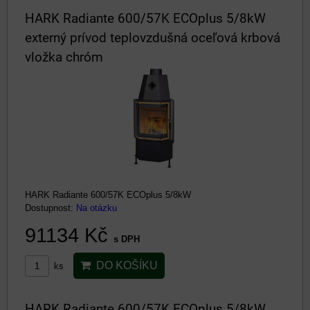
HARK Radiante 600/57K ECOplus 5/8kW
externý prívod teplovzdušná oceľová krbová
vložka chróm
HARK Radiante 600/57K ECOplus 5/8kW
Dostupnost:
Na otázku
91134 Kč
s DPH
DO KOŠÍKU
ks
HARK Radiante 600/57K ECOplus 5/8kW