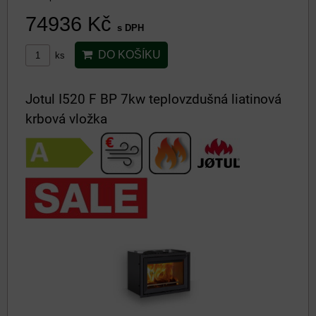
74936 Kč
s DPH
DO KOŠÍKU
ks
Jotul I520 F BP 7kw teplovzdušná liatinová
krbová vložka