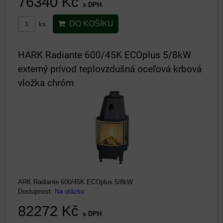
76340 Kč
s DPH
DO KOŠÍKU
ks
HARK Radiante 600/45K ECOplus 5/8kW
externý prívod teplovzdušná oceľová krbová
vložka chróm
ARK Radiante 600/45K ECOplus 5/8kW
Dostupnost:
Na otázku
82272 Kč
s DPH