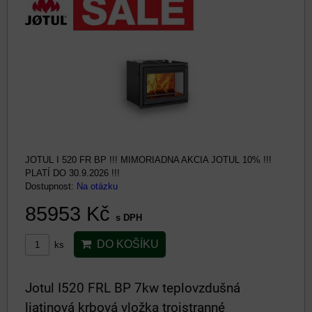
JOTUL I 520 FR BP !!! MIMORIADNA AKCIA JOTUL 10% !!!
PLATÍ DO 30.9.2026 !!!
Dostupnost:
Na otázku
85953 Kč
s DPH
DO KOŠÍKU
ks
Jotul I520 FRL BP 7kw teplovzdušná
liatinová krbová vložka trojstranné