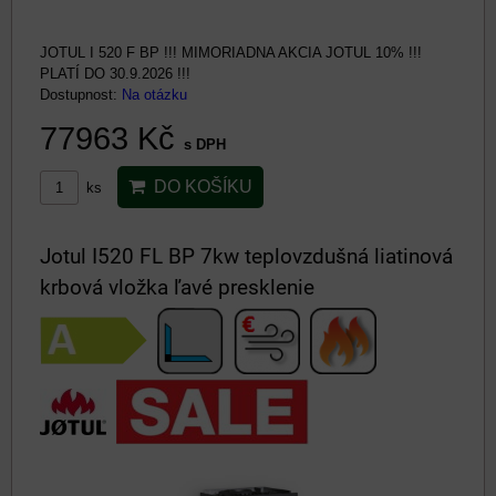
JOTUL I 520 F BP !!! MIMORIADNA AKCIA JOTUL 10% !!!
PLATÍ DO 30.9.2026 !!!
Dostupnost:
Na otázku
77963 Kč
s DPH
DO KOŠÍKU
ks
Jotul I520 FL BP 7kw teplovzdušná liatinová
krbová vložka ľavé presklenie