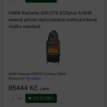
HARK Radiante 600/57K ECOplus 5/8kW
externý prívod teplovzdušná oceľová krbová
vložka standard
HARK Radiante 600/57K ECOplus 5/8kW
Dostupnost:
Na otázku
85444 Kč
s DPH
DO KOŠÍKU
ks