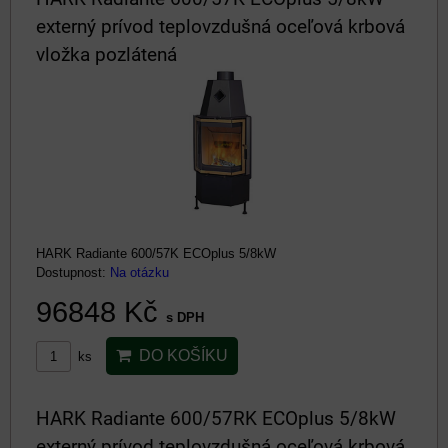
externý prívod teplovzdušná oceľová krbová
vložka pozlátená
HARK Radiante 600/57K ECOplus 5/8kW
Dostupnost:
Na otázku
96848 Kč
s DPH
DO KOŠÍKU
ks
HARK Radiante 600/57RK ECOplus 5/8kW
externý prívod teplovzdušná oceľová krbová