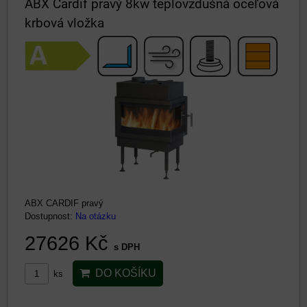
ABX Cardif pravý 8kw teplovzdušná oceľová
krbová vložka
ABX CARDIF pravý
Dostupnost:
Na otázku
27626 Kč
s DPH
DO KOŠÍKU
ks