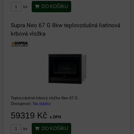
DO KOŠÍKU
ks
Supra Neo 67 G 8kw teplovzdušná liatinová
krbová vložka
Teplovzdušná krbová vložka Neo 67 G
Dostupnost:
Na otázku
59319 Kč
s DPH
DO KOŠÍKU
ks