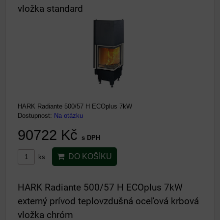
vložka standard
HARK Radiante 500/57 H ECOplus 7kW
Dostupnost:
Na otázku
90722 Kč
s DPH
DO KOŠÍKU
ks
HARK Radiante 500/57 H ECOplus 7kW
externý prívod teplovzdušná oceľová krbová
vložka chróm