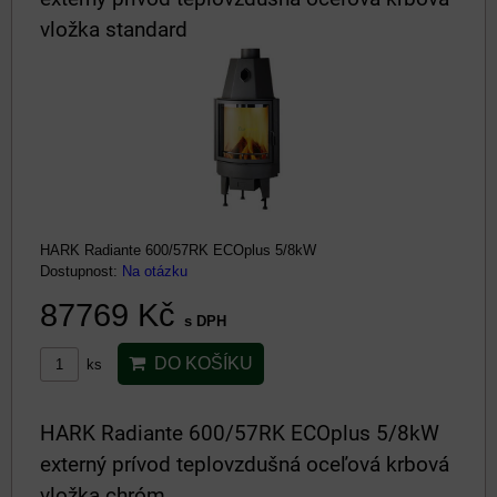
vložka standard
HARK Radiante 600/57RK ECOplus 5/8kW
Dostupnost:
Na otázku
87769 Kč
s DPH
DO KOŠÍKU
ks
HARK Radiante 600/57RK ECOplus 5/8kW
externý prívod teplovzdušná oceľová krbová
vložka chróm