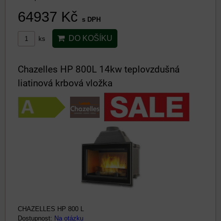
64937 Kč
s DPH
DO KOŠÍKU
ks
Chazelles HP 800L 14kw teplovzdušná
liatinová krbová vložka
CHAZELLES HP 800 L
Dostupnost:
Na otázku