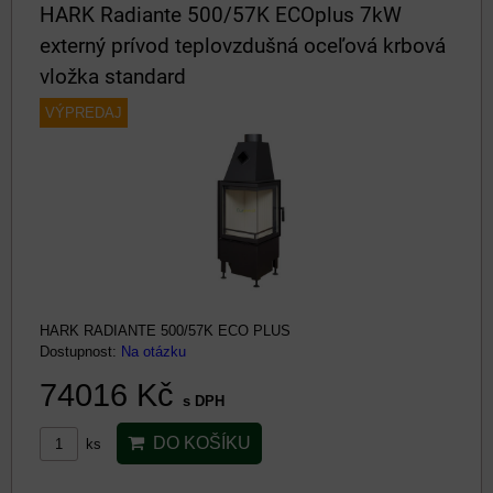
HARK Radiante 500/57K ECOplus 7kW
externý prívod teplovzdušná oceľová krbová
vložka standard
VÝPREDAJ
HARK RADIANTE 500/57K ECO PLUS
Dostupnost:
Na otázku
74016 Kč
s DPH
DO KOŠÍKU
ks