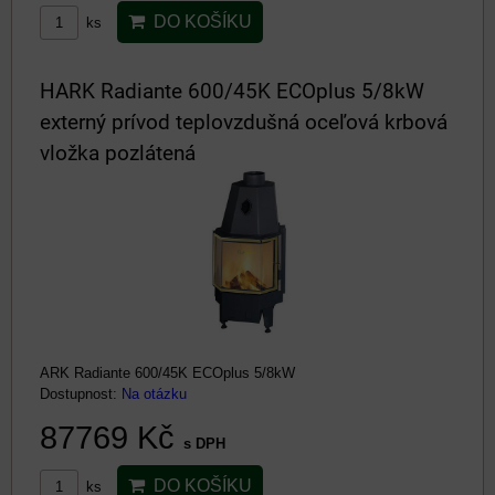
DO KOŠÍKU
ks
HARK Radiante 600/45K ECOplus 5/8kW
externý prívod teplovzdušná oceľová krbová
vložka pozlátená
ARK Radiante 600/45K ECOplus 5/8kW
Dostupnost:
Na otázku
87769 Kč
s DPH
DO KOŠÍKU
ks