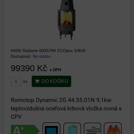
HARK Radiante 600/57RK ECOplus 5/8kW
Dostupnost:
Na otázku
99390 Kč
s DPH
DO KOŠÍKU
ks
Romotop Dynamic 2G 44.55.01N 9,1kw
teplovzdušná oceľová krbová vložka rovná s
CPV