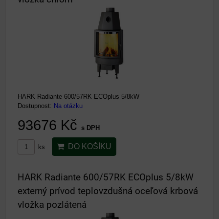
HARK Radiante 600/57RK ECOplus 5/8kW
Dostupnost:
Na otázku
93676 Kč
s DPH
DO KOŠÍKU
ks
HARK Radiante 600/57RK ECOplus 5/8kW
externý prívod teplovzdušná oceľová krbová
vložka pozlátená