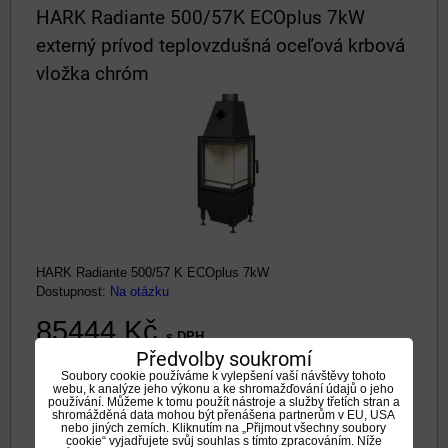
HARK Radiante 500/57K ECOplus 7kW
externý prívod teplovzdušná oceľová krbová
vložka chróm
HARK Radiante 500/57 K ECOplus 7kW
Dostupnost:
Na otázku
85444 Kč
s DPH
Předvolby soukromí
DO KOŠÍKU
ks
Soubory cookie používáme k vylepšení vaší návštěvy tohoto
webu, k analýze jeho výkonu a ke shromažďování údajů o jeho
používání. Můžeme k tomu použít nástroje a služby třetích stran a
shromážděná data mohou být přenášena partnerům v EU, USA
nebo jiných zemích. Kliknutím na „Přijmout všechny soubory
HARK Radiante 500/57K ECOplus 7kW
cookie“ vyjadřujete svůj souhlas s tímto zpracováním. Níže