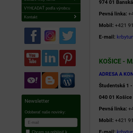
974 0
VYHĽADAŤ podľa výrobcu
Pevná linka:
Kontakt
Mobil:
+42
E-mail:
krbyt
KOŠICE -
ADRESA
Študentská 1 
040
Newsletter
Pevná linka:
Odoberať naše novinky:
Mobil:
+42
E-mail:
krbyt
Chcem sa prihlásiť k