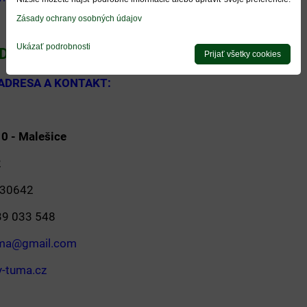
Zásady ochrany osobných údajov
Ukázať podrobnosti
ÍDLO FIRMY
Prijať všetky cookies
AČNÁ ADRESA A KONTAKT:
 Praha 10 - Malešice
2
24230642
0 739 033 548
uma@gmail.com
-tuma.cz