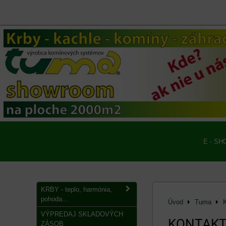
E - SH
KRBY - teplo, harmónia,
pohoda...
Úvod
Tuma
VÝPREDAJ SKLADOVÝCH
KONTAK
ZÁSOB