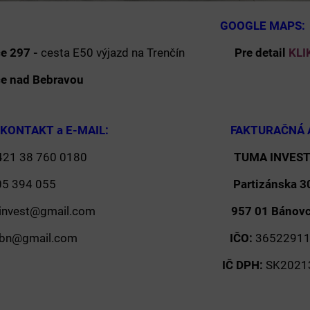
SA: GOOGLE MAPS:
e 297 -
cesta E50 výjazd na Trenčín
Pre detail
KLIK
ce nad Bebravou
ICKÝ KONTAKT a E-MAIL: FAKTURAČ
+421 38 760 0180
TUMA INVEST s
21 905 394 055
Partizánska 3
mainvest@gmail.com
957 01 Bánovc
umabn@gmail.com
IČO:
3652291
IČ DPH:
SK2021