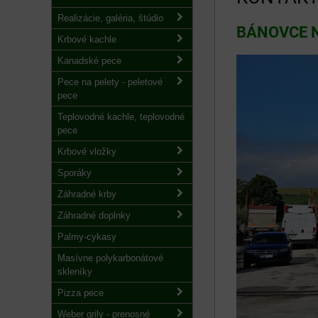
Realizácie, galéria, štúdio
BÁNOVCE N
Krbové kachle
Kanadské pece
Pece na pelety - peletové
pece
Teplovodné kachle, teplovodné
pece
Krbové vložky
Sporáky
Záhradné krby
Záhradné doplnky
Palmy-cykasy
Masívne polykarbonátové
skleníky
Pizza pece
Weber grily - prenosné