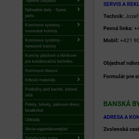
Tepelné čerpadlá
SERVIS 
Náhradné diely - Spare
Technik:
J
parts
Komínové systémy -
Pevná linka:
murované komíny
Mobil:
+4
Komínové systémy -
nerezové komíny
Komíny plastové a hliníkové
pre kondenzačnú techniku.
Objednať náhr
Komínové hlavice
Formulár pre o
Krbové materiály
Podložky pod kachle, krbové
sklá
BANSKÁ B
Pelety, brikety, palivové drevo,
bioalkohol
ADRESA
Obklady
Zvolenská ces
Akcie-najpredávanejšie!
Súťaže krby tuma