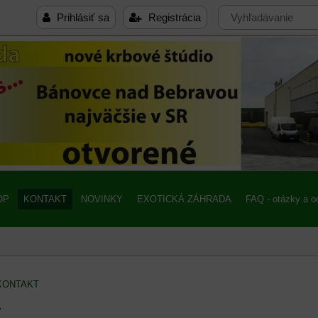
Prihlásiť sa
Registrácia
OP
KONTAKT
NOVINKY
EXOTICKÁ ZÁHRADA
FAQ - otázky a 
KONTAKT
T