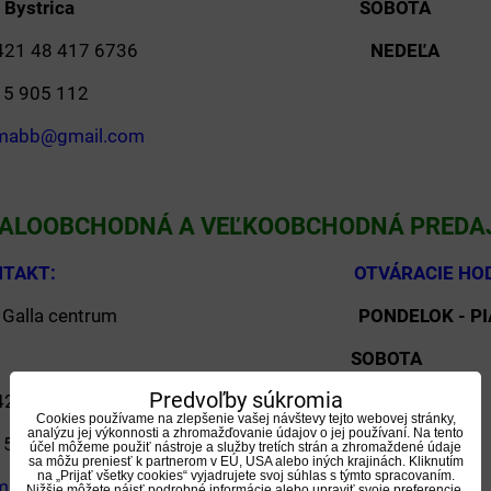
1 Banská Bystrica SOB
+421 48 417 6736
NEDEĽA
1 915 905 112
umabb@gmail.com
 MALOOBCHODNÁ A VEĽKOOBCHODNÁ PREDA
 A KONTAKT: OTVÁRACIE HODI
-
Galla centrum
PONDELOK - PI
 01 Košice SOBO
Predvoľby súkromia
+421 55 671 1287
NEDEĽA
Cookies používame na zlepšenie vašej návštevy tejto webovej stránky,
analýzu jej výkonnosti a zhromažďovanie údajov o jej používaní. Na tento
1 915 147 170
účel môžeme použiť nástroje a služby tretích strán a zhromaždené údaje
sa môžu preniesť k partnerom v EÚ, USA alebo iných krajinách. Kliknutím
na „Prijať všetky cookies“ vyjadrujete svoj súhlas s týmto spracovaním.
umake@gmail.com
Nižšie môžete nájsť podrobné informácie alebo upraviť svoje preferencie.