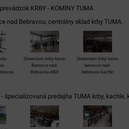
a prevádzok KRBY - KOMÍNY TUMA
e nad Bebravou, centrálny sklad krby TUMA.
rby-
Showroom-krby-tuma-
Showroom-krby-tuma-
ma-
Banovce-nad-
banovce-nad-
ebravou
Bebravou-ABX
bebravou-kachle
 - špecializovaná predajňa TUMA krby, kachle, 