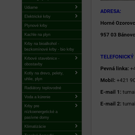
Udiarne
ADRE
Elektrické krby
Horné Ozorovc
Plynové krby
957 03 Bánov
Kachle na plyn
Krby na bioalkohol -
bezkomínové krby - bio krby
TELEFON
Krbové stavebnice -
obostavby
Pevná linka:
Kotly na drevo, pelety,
uhlie, plyn
Mobil:
+4
Radiátory teplovodné
E-mail 1:
tu
Voda a kúrenie
E-mail 2:
t
Krby pre
nízkoenergetické a
pasívne domy
Klimatizácie