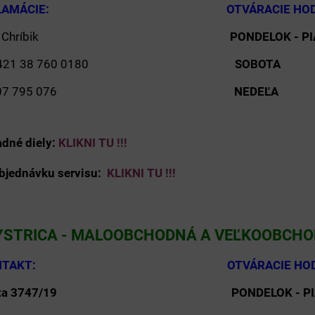
A REKLAMÁCIE: OTVÁRACIE HODI
ozef Chríbik
PONDELOK - P
+421 38 760 0180
SOBOTA
8:
21 907 795 076
NEDEĽA
adné diely:
KLIKNI TU !!!
bjednávku servisu:
KLIKNI TU !!!
YSTRICA - MALOOBCHODNÁ A VEĽKOOBCH
 A KONTAKT: OTVÁRACIE HODI
ta 3747/19
PONDELOK - PI