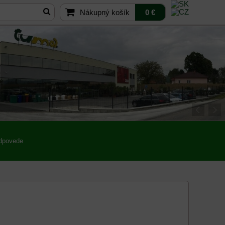
Nákupný košík
0 €
odpovede