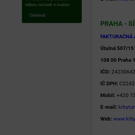
odberu noviniek e-mailom
Odoberať
PRAHA - S
FAKTUR
Útulná 507/15
108 00
IČO:
2423064
IČ DPH:
CZ
Mobil:
+42
E-mail:
krbyt
Web:
www.krby