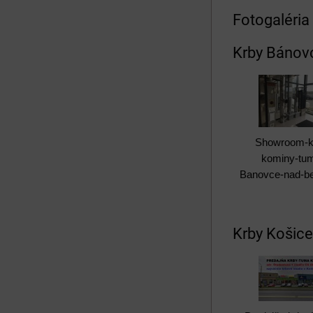
Fotogaléri
Krby Bánovc
Showroom-k
kominy-tu
Banovce-nad-b
Krby Košice