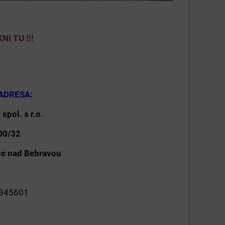
NI TU !!!
NÁ ADRESA:
pol. s r.o.
00/32
e nad Bebravou
1
345601