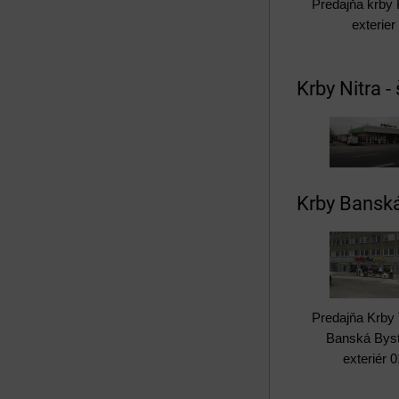
Predajňa krby 
exterier
Krby Nitra -
Krby Banská
Predajňa Krb
Banská Byst
exteriér 