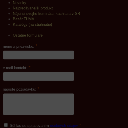
Novinky
Najpredávanejší produkt
Nájdi si svojho kominára, kachliara v SR
Bazár TUMA
Katalógy (na stiahnutie)
Ostatné formuláre
*
meno a priezvisko:
*
e-mail kontakt:
*
napíšte požiadavku:
*
Súhlas so spracovaním
osobných údajov