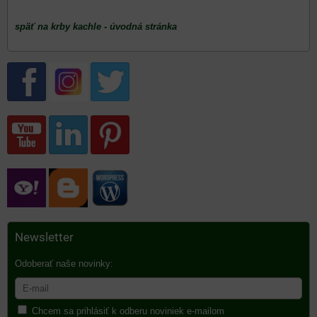
späť na krby kachle - úvodná stránka
Newsletter
Odoberať naše novinky:
Chcem sa prihlásiť k odberu noviniek e-mailom