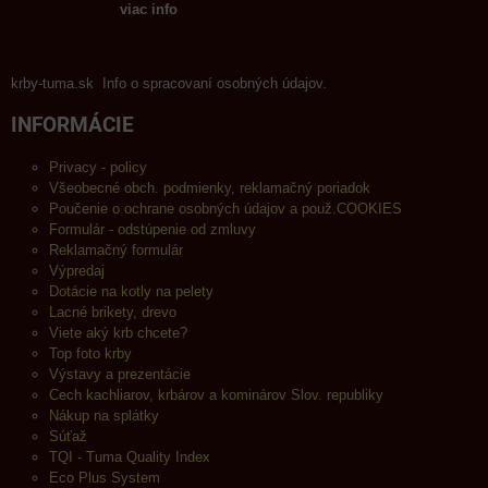
viac info
krby-tuma.sk Info o spracovaní osobných údajov.
INFORMÁCIE
Privacy - policy
Všeobecné obch. podmienky, reklamačný poriadok
Poučenie o ochrane osobných údajov a použ.COOKIES
Formulár - odstúpenie od zmluvy
Reklamačný formulár
Výpredaj
Dotácie na kotly na pelety
Lacné brikety, drevo
Viete aký krb chcete?
Top foto krby
Výstavy a prezentácie
Cech kachliarov, krbárov a kominárov Slov. republiky
Nákup na splátky
Súťaž
TQI - Tuma Quality Index
Eco Plus System