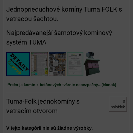
Jednoprieduchové komíny Tuma FOLK s
vetracou šachtou.
Najpredávanejší šamotový komínový
systém TUMA
Prečo je komín z betónových tvárnic nebezpečný...(článok)
Tuma-Folk jednokomíny s
0
položiek
vetracím otvorom