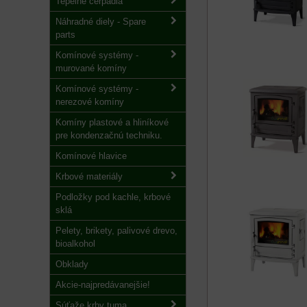
Tepelné čerpadlá
Náhradné diely - Spare
parts
Komínové systémy -
murované komíny
Komínové systémy -
nerezové komíny
Komíny plastové a hliníkové
pre kondenzačnú techniku.
Komínové hlavice
Krbové materiály
Podložky pod kachle, krbové
sklá
Pelety, brikety, palivové drevo,
bioalkohol
Obklady
Akcie-najpredávanejšie!
Súťaže krby tuma