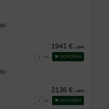
/BE/
1941 €
s DPH
DO KOŠÍKA
ks
/BE/
2136 €
s DPH
DO KOŠÍKA
ks