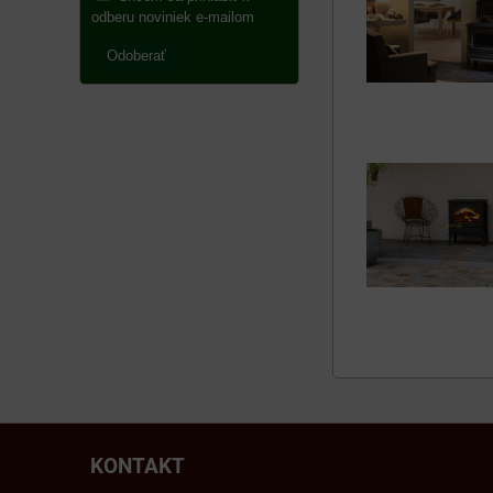
odberu noviniek e-mailom
Odoberať
KONTAKT