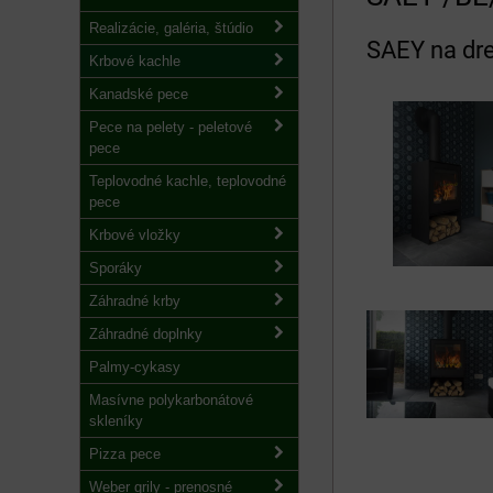
Realizácie, galéria, štúdio
SAEY na dr
Krbové kachle
Kanadské pece
Pece na pelety - peletové
pece
Teplovodné kachle, teplovodné
pece
Krbové vložky
Sporáky
Záhradné krby
Záhradné doplnky
Palmy-cykasy
Masívne polykarbonátové
skleníky
Pizza pece
Weber grily - prenosné