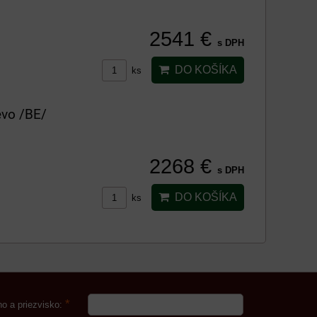
2541 €
s DPH
DO KOŠÍKA
ks
evo /BE/
2268 €
s DPH
DO KOŠÍKA
ks
*
o a priezvisko: