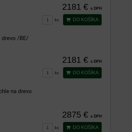
2181 €
s DPH
DO KOŠÍKA
ks
 drevo /BE/
2181 €
s DPH
DO KOŠÍKA
ks
chle na drevo
2875 €
s DPH
DO KOŠÍKA
ks