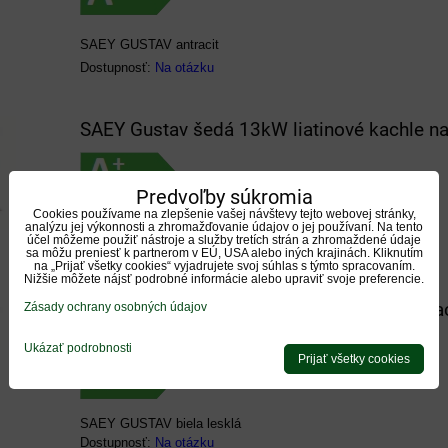
SAEY GUSTAV antracit
Dostupnosť:
Na otázku
SAEY Gustav šedá 13kW liatinové kachle na
Predvoľby súkromia
Cookies používame na zlepšenie vašej návštevy tejto webovej stránky,
SAEY GUSTAV šedá
analýzu jej výkonnosti a zhromažďovanie údajov o jej používaní. Na tento
účel môžeme použiť nástroje a služby tretích strán a zhromaždené údaje
Dostupnosť:
Na otázku
sa môžu preniesť k partnerom v EÚ, USA alebo iných krajinách. Kliknutím
na „Prijať všetky cookies“ vyjadrujete svoj súhlas s týmto spracovaním.
Nižšie môžete nájsť podrobné informácie alebo upraviť svoje preferencie.
SAEY Gustav biela lesklá 13kW liatinové ka
Zásady ochrany osobných údajov
/BE/
Ukázať podrobnosti
Prijať všetky cookies
SAEY GUSTAV biela lesklá
Dostupnosť:
Na otázku