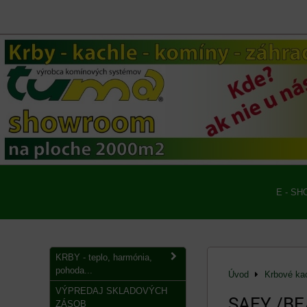
E - SH
KRBY - teplo, harmónia,
pohoda...
Úvod
Krbové ka
VÝPREDAJ SKLADOVÝCH
SAEY /BE
ZÁSOB