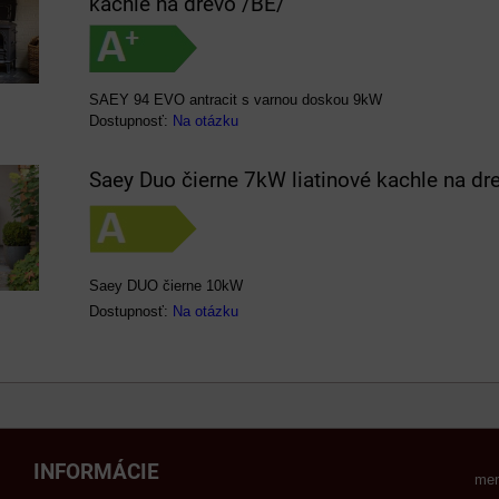
kachle na drevo /BE/
SAEY 94 EVO antracit s varnou doskou 9kW
Dostupnosť:
Na otázku
Saey Duo čierne 7kW liatinové kachle na dr
Saey DUO čierne 10kW
Dostupnosť:
Na otázku
INFORMÁCIE
men