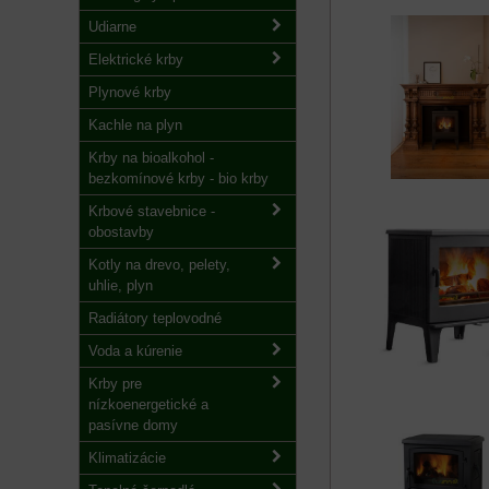
Udiarne
Elektrické krby
Plynové krby
Kachle na plyn
Krby na bioalkohol -
bezkomínové krby - bio krby
Krbové stavebnice -
obostavby
Kotly na drevo, pelety,
uhlie, plyn
Radiátory teplovodné
Voda a kúrenie
Krby pre
nízkoenergetické a
pasívne domy
Klimatizácie