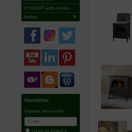
VYHĽADAŤ podľa výrobcu
Kontakt
Newsletter
Odoberať naše novinky:
Chcem sa prihlásiť k