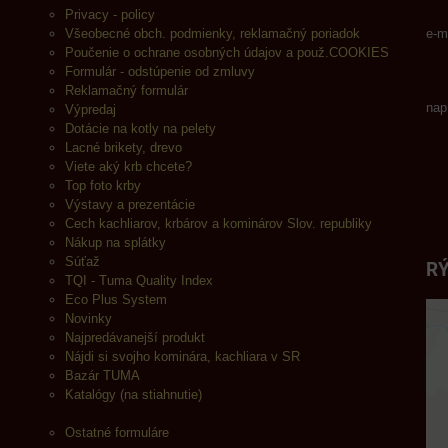
Privacy - policy
Všeobecné obch. podmienky, reklamačný poriadok
e-m
Poučenie o ochrane osobných údajov a použ.COOKIES
Formulár - odstúpenie od zmluvy
Reklamačný formulár
nap
Výpredaj
Dotácie na kotly na pelety
Lacné brikety, drevo
Viete aký krb chcete?
Top foto krby
Výstavy a prezentácie
Cech kachliarov, krbárov a kominárov Slov. republiky
Nákup na splátky
Súťaž
RÝ
TQI - Tuma Quality Index
Eco Plus System
Novinky
Najpredávanejší produkt
Nájdi si svojho kominára, kachliara v SR
Bazár TUMA
Katalógy (na stiahnutie)
Ostatné formuláre