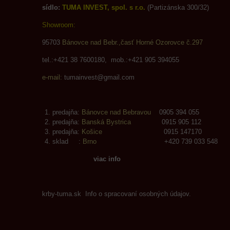
sídlo:
TUMA INVEST, spol. s r.o.
(Partizánska 300/32)
Showroom:
95703
Bánovce nad Bebr.,časť Horné Ozorovce č.297
tel.:+421 38 7600180, mob.:+421 905 394055
e-mail:
tumainvest@gmail.com
predajňa:
Bánovce nad Bebravou
0905 394 055
predajňa:
Banská Bystrica
0915 905 112
predajňa:
Košice
0915 147170
sklad :
Brno
+420 739 033 548
viac info
krby-tuma.sk Info o spracovaní osobných údajov.