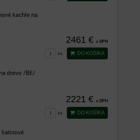
nové kachle na
2461 €
s DPH
DO KOŠÍKA
ks
na drevo /BE/
2221 €
s DPH
DO KOŠÍKA
ks
liatinové