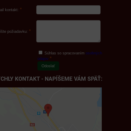
*
ail kontakt:
*
íšte požiadavku:
Súhlas so spracovaním
osobných
*
údajov
Odoslať
CHLY KONTAKT - NAPÍŠEME VÁM SPÄŤ: