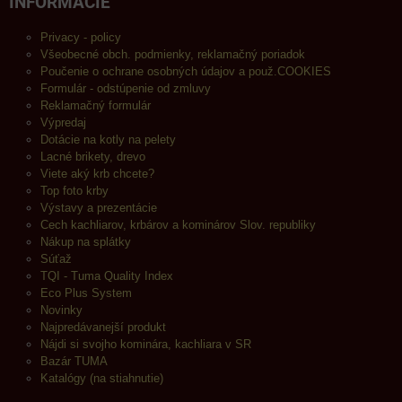
INFORMÁCIE
Privacy - policy
Všeobecné obch. podmienky, reklamačný poriadok
Poučenie o ochrane osobných údajov a použ.COOKIES
Formulár - odstúpenie od zmluvy
Reklamačný formulár
Výpredaj
Dotácie na kotly na pelety
Lacné brikety, drevo
Viete aký krb chcete?
Top foto krby
Výstavy a prezentácie
Cech kachliarov, krbárov a kominárov Slov. republiky
Nákup na splátky
Súťaž
TQI - Tuma Quality Index
Eco Plus System
Novinky
Najpredávanejší produkt
Nájdi si svojho kominára, kachliara v SR
Bazár TUMA
Katalógy (na stiahnutie)