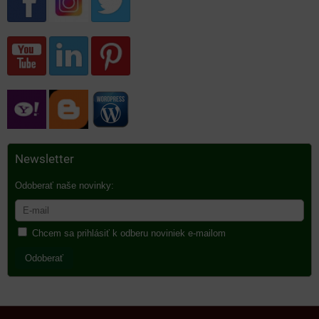
Newsletter
Odoberať naše novinky:
Chcem sa prihlásiť k odberu noviniek e-mailom
Odoberať