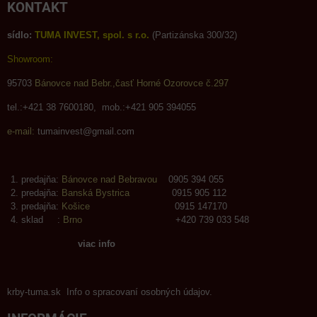
KONTAKT
sídlo:
TUMA INVEST, spol. s r.o.
(Partizánska 300/32)
Showroom:
95703
Bánovce nad Bebr.,časť Horné Ozorovce č.297
tel.:+421 38 7600180, mob.:+421 905 394055
e-mail:
tumainvest@gmail.com
predajňa:
Bánovce nad Bebravou
0905 394 055
predajňa:
Banská Bystrica
0915 905 112
predajňa:
Košice
0915 147170
sklad :
Brno
+420 739 033 548
viac info
krby-tuma.sk Info o spracovaní osobných údajov.