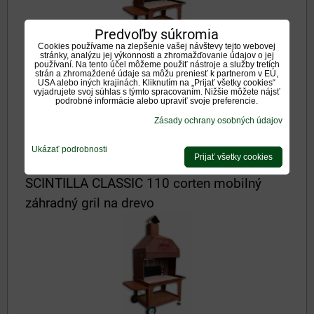
Predvoľby súkromia
Cookies používame na zlepšenie vašej návštevy tejto webovej
stránky, analýzu jej výkonnosti a zhromažďovanie údajov o jej
používaní. Na tento účel môžeme použiť nástroje a služby tretích
Scintilla classic v korténovom prevedení rozmer šírka 90cm.
strán a zhromaždené údaje sa môžu preniesť k partnerom v EÚ,
Dostupnosť:
Na otázku
USA alebo iných krajinách. Kliknutím na „Prijať všetky cookies“
vyjadrujete svoj súhlas s týmto spracovaním. Nižšie môžete nájsť
podrobné informácie alebo upraviť svoje preferencie.
1953 €
s DPH
Zásady ochrany osobných údajov
DO KOŠÍKA
ks
Ukázať podrobnosti
Prijať všetky cookies
SCINTILLA CLASSIC 110 corten mobilný
záhradný gril na drevo