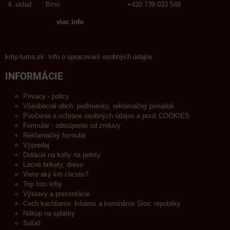
sklad :
Brno
+420 739 033 548
viac info
krby-tuma.sk Info o spracovaní osobných údajov.
INFORMÁCIE
Privacy - policy
Všeobecné obch. podmienky, reklamačný poriadok
Poučenie o ochrane osobných údajov a použ.COOKIES
Formulár - odstúpenie od zmluvy
Reklamačný formulár
Výpredaj
Dotácie na kotly na pelety
Lacné brikety, drevo
Viete aký krb chcete?
Top foto krby
Výstavy a prezentácie
Cech kachliarov, krbárov a kominárov Slov. republiky
Nákup na splátky
Súťaž