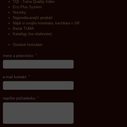
TQI - Tuma Quality Index
Eco Plus System
Novinky
Najpredávanejší produkt
Nájdi si svojho kominára, kachliara v SR
Bazár TUMA
Katalógy (na stiahnutie)
Ostatné formuláre
*
meno a priezvisko:
*
e-mail kontakt:
*
napíšte požiadavku: