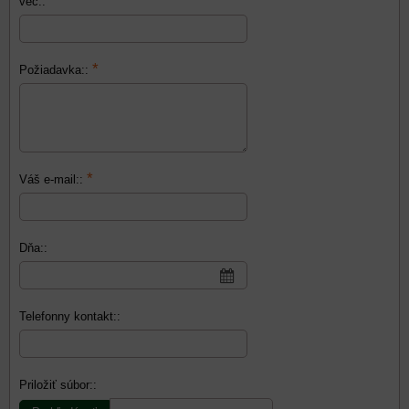
vec::
*
Požiadavka::
*
Váš e-mail::
Dňa::
Telefonny kontakt::
Priložiť súbor::