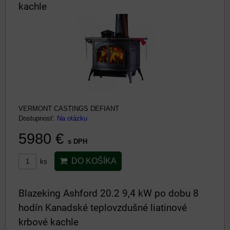
kachle
VERMONT CASTINGS DEFIANT
Dostupnosť:
Na otázku
5980 €
s DPH
DO KOŠÍKA
ks
Blazeking Ashford 20.2 9,4 kW po dobu 8
hodín Kanadské teplovzdušné liatinové
krbové kachle