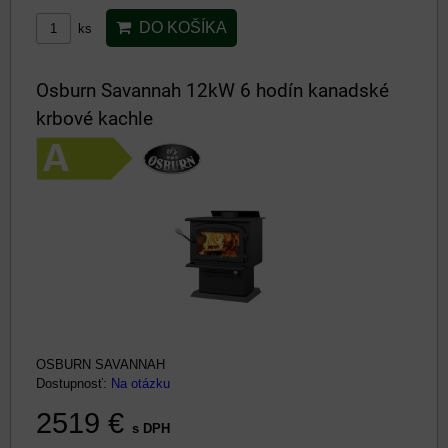
DO KOŠÍKA
ks
Osburn Savannah 12kW 6 hodín kanadské
krbové kachle
OSBURN SAVANNAH
Dostupnosť:
Na otázku
2519 €
s DPH