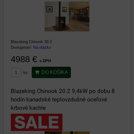
Blazeking Chinook 30.2
Dostupnosť:
Na otázku
4988 €
s DPH
DO KOŠÍKA
ks
Blazeking Chinook 20.2 9,4kW po dobu 8
hodín kanadské teplovzdušné oceľové
krbové kachle