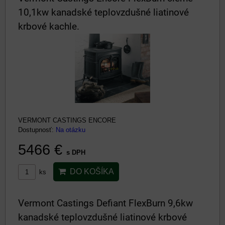
10,1kw kanadské teplovzdušné liatinové
krbové kachle.
VERMONT CASTINGS ENCORE
Dostupnosť:
Na otázku
5466 €
s DPH
DO KOŠÍKA
ks
Vermont Castings Defiant FlexBurn 9,6kw
kanadské teplovzdušné liatinové krbové