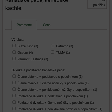
Kanadské pece, kanadské
14
položiek
kachle.
Parametre
Cena
Výrobca:
Blaze King (3)
Caframo (3)
Osburn (4)
TUMA (1)
Vermont Castings (3)
Dvierka a podstavec kanadské pece:
Čierne dvierka + podstavec s popolníkom (1)
Čierne dvierka + čierne nožičky s popolníkom (1)
Čierne dvierka + poniklované nožičky s popolníkom (1)
Pozlátené dvierka + podstavec s popolníkom (1)
Pozlátené dvierka + čierne nožičky s popolníkom (1)
Pozlátené dvierka + poniklované nožičky s popolníkom (1)