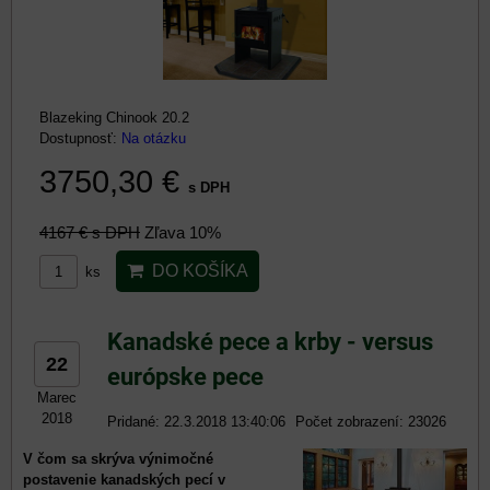
Blazeking Chinook 20.2
Dostupnosť:
Na otázku
3750,30 €
s DPH
4167 €
s DPH
Zľava 10%
DO KOŠÍKA
ks
Kanadské pece a krby - versus
22
európske pece
Marec
2018
Pridané: 22.3.2018 13:40:06
Počet zobrazení: 23026
V čom sa skrýva výnimočné
postavenie kanadských pecí v