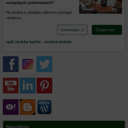
európskych podmienkach?
No predsa v zásadne odlišnom prístupe
výrobcov...
Komentáre: 0
Čítajte viac...
späť na krby kachle - úvodná stránka
Newsletter