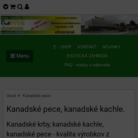
E - SHOP
KONTAKT
NOVINKY
Menu
EXOTICKÁ ZÁHRADA
FAQ - otázky a odpovede
Úvod
Kanadské pece
Kanadské pece, kanadské kachle.
Kanadské krby, kanadské kachle,
kanadské pece - kvalita výrobkov z