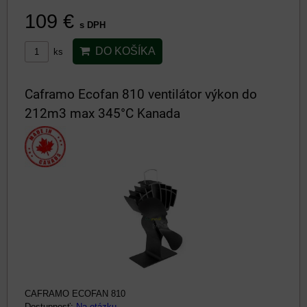
109 €
s DPH
DO KOŠÍKA
ks
Caframo Ecofan 810 ventilátor výkon do
212m3 max 345°C Kanada
CAFRAMO ECOFAN 810
Dostupnosť:
Na otázku