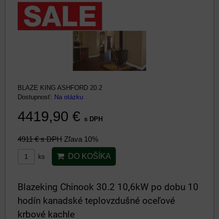
BLAZE KING ASHFORD 20.2
Dostupnosť:
Na otázku
4419,90 €
s DPH
4911 €
s DPH
Zľava 10%
DO KOŠÍKA
ks
Blazeking Chinook 30.2 10,6kW po dobu 10
hodín kanadské teplovzdušné oceľové
krbové kachle