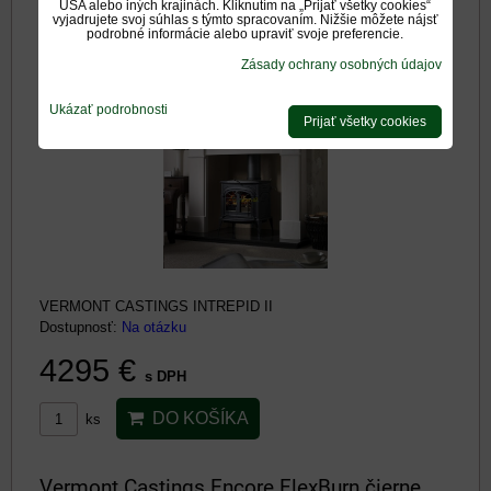
USA alebo iných krajinách. Kliknutím na „Prijať všetky cookies“
vyjadrujete svoj súhlas s týmto spracovaním. Nižšie môžete nájsť
podrobné informácie alebo upraviť svoje preferencie.
Vermont Castings Intrepid II čierne 6,2kw
Zásady ochrany osobných údajov
kanadské teplovzdušné liatinové krbové
kachle
Ukázať podrobnosti
Prijať všetky cookies
VERMONT CASTINGS INTREPID II
Dostupnosť:
Na otázku
4295 €
s DPH
DO KOŠÍKA
ks
Vermont Castings Encore FlexBurn čierne