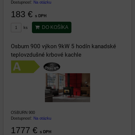
Dostupnosť:
Na otázku
183 €
s DPH
DO KOŠÍKA
ks
Osburn 900 výkon 9kW 5 hodín kanadské
teplovzdušné krbové kachle
OSBURN 900
Dostupnosť:
Na otázku
1777 €
s DPH