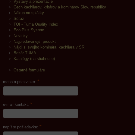
Výstavy a prezentácie
Cech kachliarov, krbárov a kominárov Slov. republiky
Nákup na splátky
Súťaž
TQI - Tuma Quality Index
Eco Plus System
Novinky
Najpredávanejší produkt
Nájdi si svojho kominára, kachliara v SR
Bazár TUMA
Katalógy (na stiahnutie)
Ostatné formuláre
*
meno a priezvisko:
*
e-mail kontakt:
*
napíšte požiadavku: