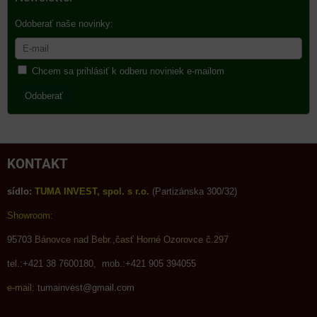
Odoberať naše novinky:
Chcem sa prihlásiť k odberu noviniek e-mailom
Odoberať
KONTAKT
sídlo:
TUMA INVEST, spol. s r.o.
(Partizánska 300/32)
Showroom:
95703
Bánovce nad Bebr.,časť Horné Ozorovce č.297
tel.:+421 38 7600180, mob.:+421 905 394055
e-mail:
tumainvest@gmail.com