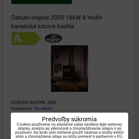
Osburn Inspire 2000 16kW 8 hodín
kanadské krbové kachle
OSBURN INSPIRE 2000
Dostupnosť:
Na otázku
Predvoľby súkromia
4133 €
s DPH
Cookies používame na zlepšenie vašej návštevy tejto webovej
stránky, analýzu jej výkonnosti a zhromažďovanie údajov o jej
používaní. Na tento účel môžeme použiť nástroje a služby tretích
DO KOŠÍKA
ks
strán a zhromaždené údaje sa môžu preniesť k partnerom v EÚ,