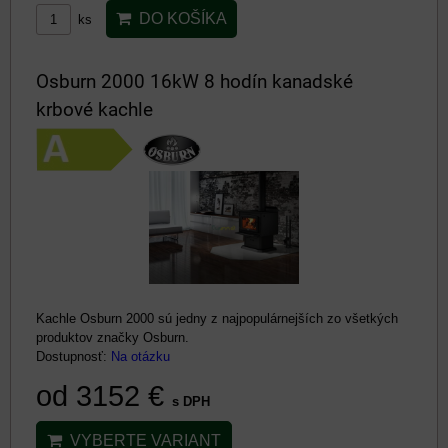
DO KOŠÍKA
ks
Osburn 2000 16kW 8 hodín kanadské
krbové kachle
Kachle Osburn 2000 sú jedny z najpopulárnejších zo všetkých
produktov značky Osburn.
Dostupnosť:
Na otázku
od 3152 €
s DPH
VYBERTE VARIANT