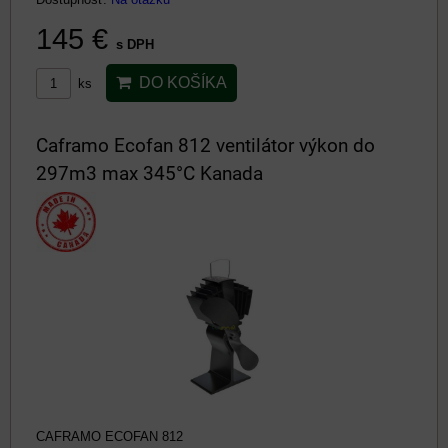
145 €
s DPH
DO KOŠÍKA
ks
Caframo Ecofan 812 ventilátor výkon do
297m3 max 345°C Kanada
CAFRAMO ECOFAN 812