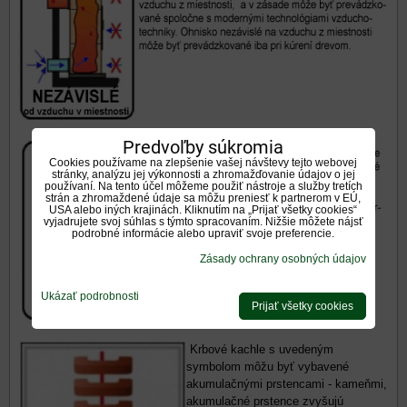
Predvoľby súkromia
Cookies používame na zlepšenie vašej návštevy tejto webovej
stránky, analýzu jej výkonnosti a zhromažďovanie údajov o jej
používaní. Na tento účel môžeme použiť nástroje a služby tretích
strán a zhromaždené údaje sa môžu preniesť k partnerom v EÚ,
USA alebo iných krajinách. Kliknutím na „Prijať všetky cookies“
vyjadrujete svoj súhlas s týmto spracovaním. Nižšie môžete nájsť
podrobné informácie alebo upraviť svoje preferencie.
Zásady ochrany osobných údajov
Ukázať podrobnosti
Prijať všetky cookies
Krbové kachle s uvedeným
symbolom môžu byť vybavené
akumulačnými prstencami - kameňmi,
akumulačné prstence zvyšujú