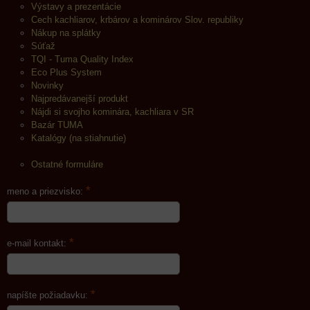
Výstavy a prezentácie
Cech kachliarov, krbárov a kominárov Slov. republiky
Nákup na splátky
Súťaž
TQI - Tuma Quality Index
Eco Plus System
Novinky
Najpredávanejší produkt
Nájdi si svojho kominára, kachliara v SR
Bazár TUMA
Katalógy (na stiahnutie)
Ostatné formuláre
*
meno a priezvisko:
*
e-mail kontakt:
*
napíšte požiadavku: