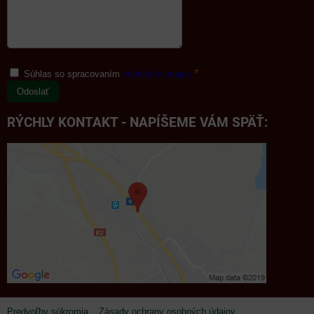
*
Súhlas so spracovaním
osobných údajov
Odoslať
RÝCHLY KONTAKT - NAPÍŠEME VÁM SPÄŤ:
Predvoľby súkromia
Zásady ochrany osobných údajov