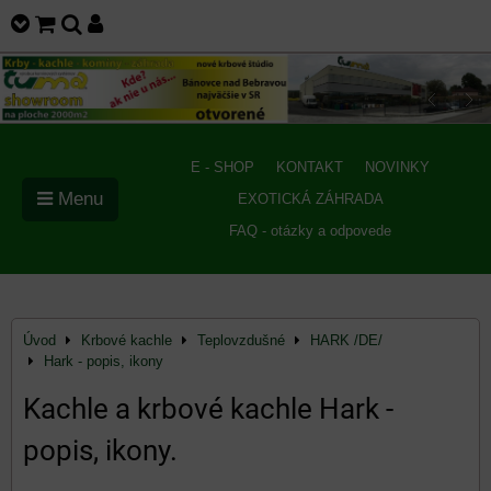
E - SHOP
KONTAKT
NOVINKY
Menu
EXOTICKÁ ZÁHRADA
FAQ - otázky a odpovede
Úvod
Krbové kachle
Teplovzdušné
HARK /DE/
Hark - popis, ikony
Kachle a krbové kachle Hark -
popis, ikony.