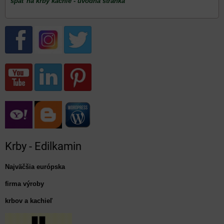
späť na krby kachle - úvodná stránka
Krby - Edilkamin
Najväčšia európska
firma výroby
krbov a kachieľ