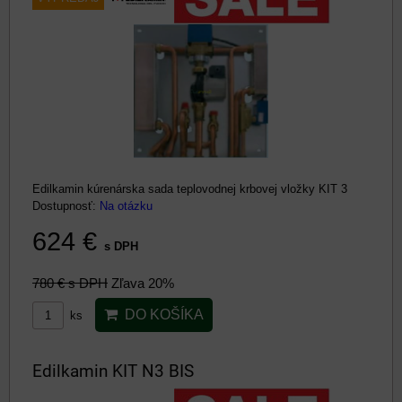
Edilkamin kúrenárska sada teplovodnej krbovej vložky KIT 3
Dostupnosť:
Na otázku
624 €
s DPH
780 €
s DPH
Zľava 20%
DO KOŠÍKA
ks
Edilkamin KIT N3 BIS