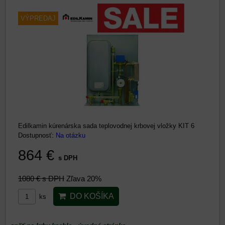
VÝPREDAJ
Edilkamin kúrenárska sada teplovodnej krbovej vložky KIT 6
Dostupnosť:
Na otázku
864 €
s DPH
1080 €
s DPH
Zľava 20%
DO KOŠÍKA
ks