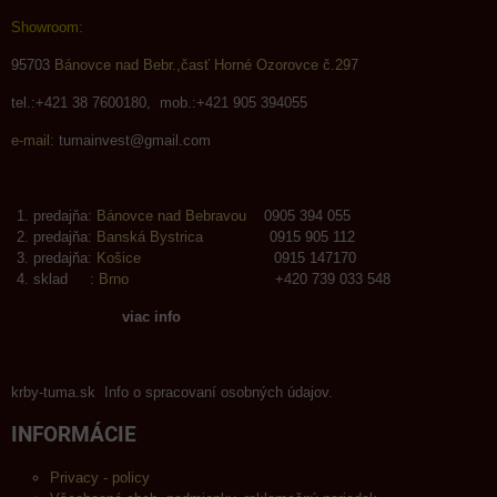
Showroom:
95703
Bánovce nad Bebr.,časť Horné Ozorovce č.297
tel.:+421 38 7600180, mob.:+421 905 394055
e-mail:
tumainvest@gmail.com
predajňa:
Bánovce nad Bebravou
0905 394 055
predajňa:
Banská Bystrica
0915 905 112
predajňa:
Košice
0915 147170
sklad :
Brno
+420 739 033 548
viac info
krby-tuma.sk Info o spracovaní osobných údajov.
INFORMÁCIE
Privacy - policy