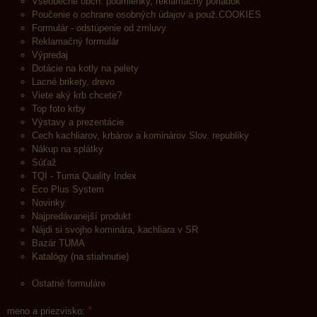
Všeobecné obch. podmienky, reklamačný poriadok
Poučenie o ochrane osobných údajov a použ.COOKIES
Formulár - odstúpenie od zmluvy
Reklamačný formulár
Výpredaj
Dotácie na kotly na pelety
Lacné brikety, drevo
Viete aký krb chcete?
Top foto krby
Výstavy a prezentácie
Cech kachliarov, krbárov a kominárov Slov. republiky
Nákup na splátky
Súťaž
TQI - Tuma Quality Index
Eco Plus System
Novinky
Najpredávanejší produkt
Nájdi si svojho kominára, kachliara v SR
Bazár TUMA
Katalógy (na stiahnutie)
Ostatné formuláre
*
meno a priezvisko: