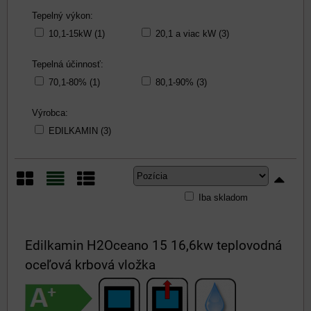
Tepelný výkon:
10,1-15kW (1)
20,1 a viac kW (3)
Tepelná účinnosť:
70,1-80% (1)
80,1-90% (3)
Výrobca:
EDILKAMIN (3)
Iba skladom
Mriežka
Zoznam
Tabuľka
Edilkamin H2Oceano 15 16,6kw teplovodná
oceľová krbová vložka