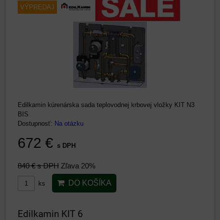
VÝPREDAJ
Edilkamin kúrenárska sada teplovodnej krbovej vložky KIT N3
BIS
Dostupnosť:
Na otázku
672 €
s DPH
840 €
s DPH
Zľava 20%
DO KOŠÍKA
ks
Edilkamin KIT 6