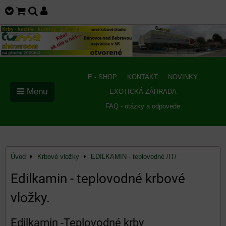
E - SHOP
KONTAKT
NOVINKY
Menu
EXOTICKÁ ZÁHRADA
FAQ - otázky a odpovede
Úvod
Krbové vložky
EDILKAMIN - teplovodné /IT/
Edilkamin - teplovodné krbové
vložky.
Edilkamin -Teplovodné krby