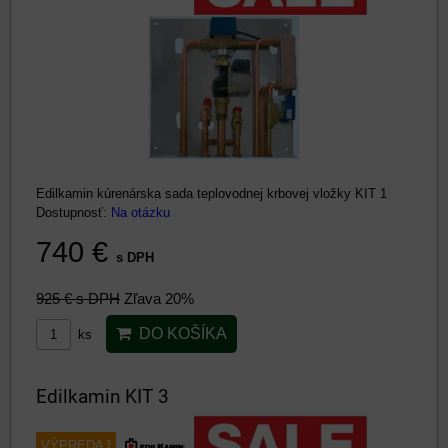
Edilkamin kúrenárska sada teplovodnej krbovej vložky KIT 1
Dostupnosť:
Na otázku
740 €
s DPH
925 €
s DPH
Zľava 20%
DO KOŠÍKA
ks
Edilkamin KIT 3
VÝPREDAJ