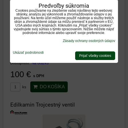
Predvoľby súkromia
Edilkamin Prietokový snímač
Cookies používame na zlepšenie vašej návštevy tejto webovej
stránky, analýzu jej výkonnosti a zhromažďovanie údajov o jej
používaní. Na tento účel môžeme použiť nástroje a služby tretích
strán a zhromaždené údaje sa môžu preniesť k partnerom v EÚ,
USA alebo iných krajinách. Kliknutím na „Prijať všetky cookies“
vyjadrujete svoj súhlas s týmto spracovaním. Nižšie môžete nájsť
podrobné informácie alebo upraviť svoje preferencie.
Zásady ochrany osobných údajov
Ukázať podrobnosti
Prijať všetky cookies
Edilkamin Prietokový snímač
Dostupnosť:
Na otázku
100 €
s DPH
DO KOŠÍKA
ks
Edilkamin Trojcestný ventil