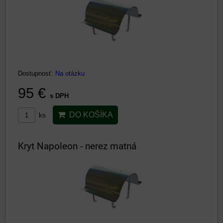
Dostupnosť:
Na otázku
95 €
s DPH
DO KOŠÍKA
ks
Kryt Napoleon - nerez matná