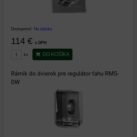
Dostupnosť:
Na otázku
114 €
s DPH
DO KOŠÍKA
ks
Rámik do dvierok pre regulátor ťahu RMS-
DW