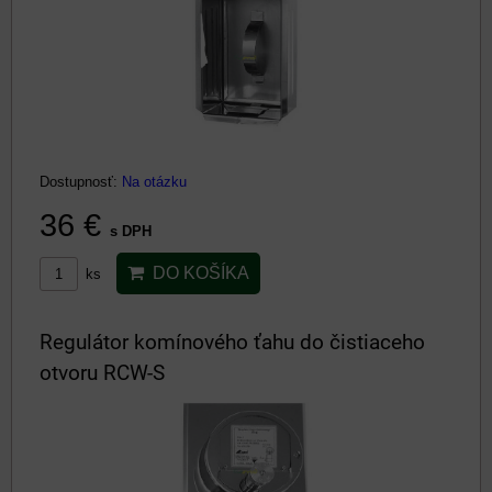
Dostupnosť:
Na otázku
36 €
s DPH
DO KOŠÍKA
ks
Regulátor komínového ťahu do čistiaceho
otvoru RCW-S