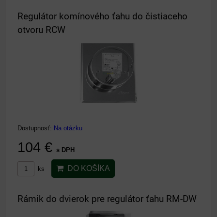
Regulátor komínového ťahu do čistiaceho
otvoru RCW
Dostupnosť:
Na otázku
104 €
s DPH
DO KOŠÍKA
ks
Rámik do dvierok pre regulátor ťahu RM-DW