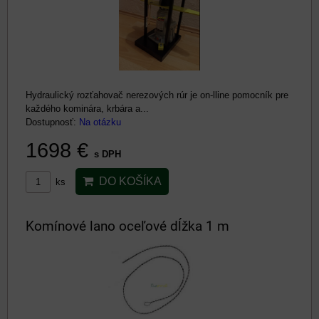
Hydraulický rozťahovač nerezových rúr je on-lline pomocník pre
každého kominára, krbára a...
Dostupnosť:
Na otázku
1698 €
s DPH
DO KOŠÍKA
ks
Komínové lano oceľové dĺžka 1 m