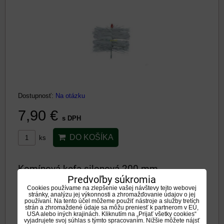
Dostupnosť:
Na otázku
7,90 €
s DPH
DO KOŠÍKA
ks
Komínová kefa silonová 200 mm
Predvoľby súkromia
Cookies používame na zlepšenie vašej návštevy tejto webovej
stránky, analýzu jej výkonnosti a zhromažďovanie údajov o jej
používaní. Na tento účel môžeme použiť nástroje a služby tretích
strán a zhromaždené údaje sa môžu preniesť k partnerom v EÚ,
USA alebo iných krajinách. Kliknutím na „Prijať všetky cookies“
vyjadrujete svoj súhlas s týmto spracovaním. Nižšie môžete nájsť