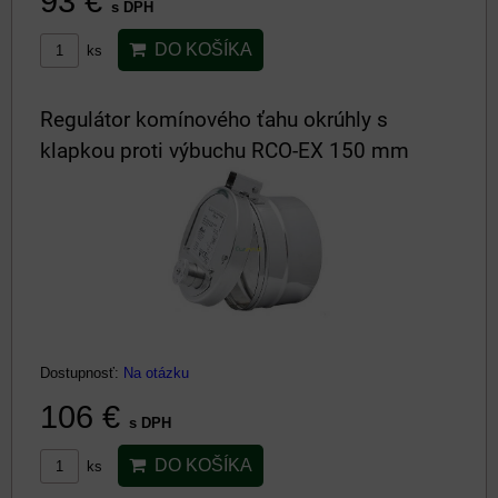
93 €
s DPH
DO KOŠÍKA
ks
Regulátor komínového ťahu okrúhly s
klapkou proti výbuchu RCO-EX 150 mm
Dostupnosť:
Na otázku
106 €
s DPH
DO KOŠÍKA
ks