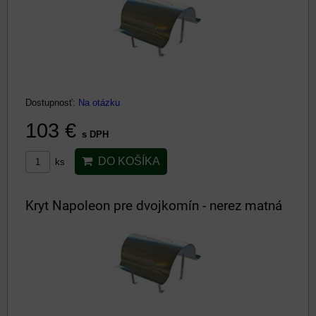
Dostupnosť:
Na otázku
103 €
s DPH
DO KOŠÍKA
ks
Kryt Napoleon pre dvojkomín - nerez matná