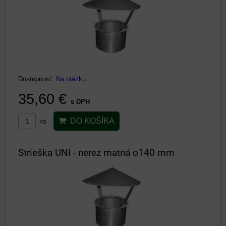
Dostupnosť:
Na otázku
35,60 €
s DPH
DO KOŠÍKA
ks
Strieška UNI - nerez matná o140 mm