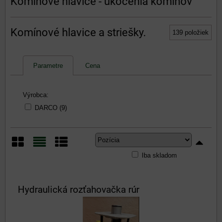
Komínové hlavice - ukočenia komínov
Komínové hlavice a striešky.
139
položiek
Parametre
Cena
Výrobca:
DARCO (9)
Iba skladom
Mriežka
Zoznam
Tabuľka
Hydraulická rozťahovačka rúr