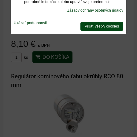
podrobné informácie alebo upraviť svoje preferencie.
Zásady ochrany osobných údajov
Ukázať podrobnosti
Prijať všetky cookies
Dostupnosť:
Na otázku
8,10 €
s DPH
DO KOŠÍKA
ks
Regulátor komínového ťahu okrúhly RCO 80
mm