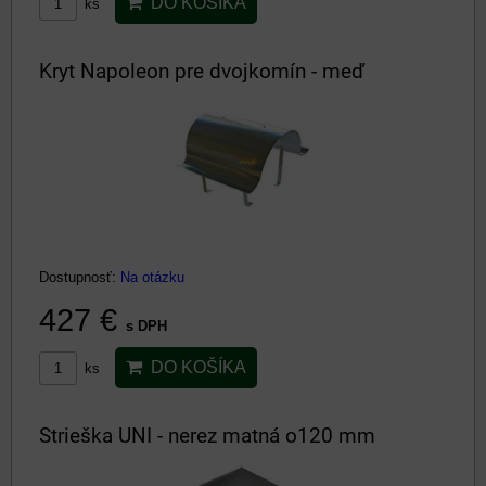
DO KOŠÍKA
ks
Kryt Napoleon pre dvojkomín - meď
Dostupnosť:
Na otázku
427 €
s DPH
DO KOŠÍKA
ks
Strieška UNI - nerez matná o120 mm