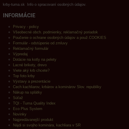
krby-tuma.sk Info o spracovaní osobných údajov.
INFORMÁCIE
Privacy - policy
Všeobecné obch. podmienky, reklamačný poriadok
Poučenie o ochrane osobných údajov a použ.COOKIES
Formulár - odstúpenie od zmluvy
Reklamačný formulár
Výpredaj
Dotácie na kotly na pelety
Lacné brikety, drevo
Viete aký krb chcete?
Top foto krby
Výstavy a prezentácie
Cech kachliarov, krbárov a kominárov Slov. republiky
Nákup na splátky
Súťaž
TQI - Tuma Quality Index
Eco Plus System
Novinky
Najpredávanejší produkt
Nájdi si svojho kominára, kachliara v SR