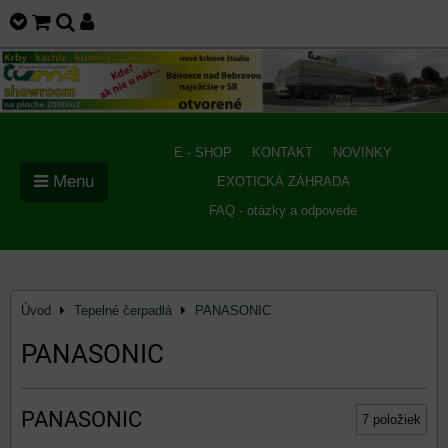
E - SHOP
KONTAKT
NOVINKY
Menu
EXOTICKÁ ZÁHRADA
FAQ - otázky a odpovede
Úvod
Tepelné čerpadlá
PANASONIC
PANASONIC
PANASONIC
7
položiek