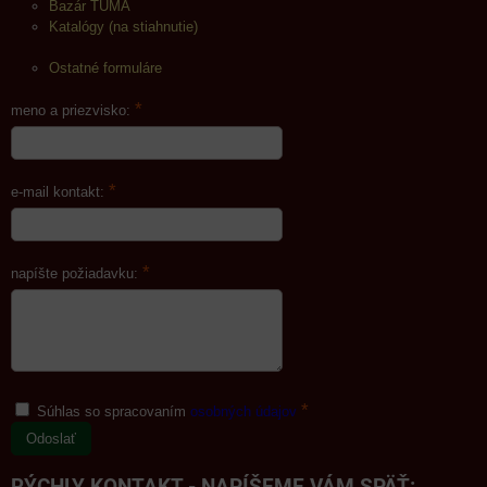
Bazár TUMA
Katalógy (na stiahnutie)
Ostatné formuláre
*
meno a priezvisko:
*
e-mail kontakt:
*
napíšte požiadavku:
*
Súhlas so spracovaním
osobných údajov
Odoslať
RÝCHLY KONTAKT - NAPÍŠEME VÁM SPÄŤ: