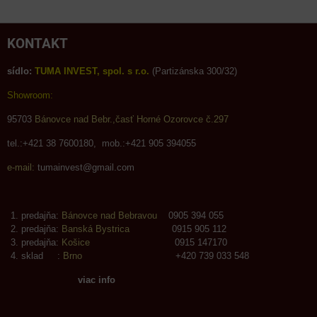
KONTAKT
sídlo:
TUMA INVEST, spol. s r.o.
(Partizánska 300/32)
Showroom:
95703
Bánovce nad Bebr.,časť Horné Ozorovce č.297
tel.:+421 38 7600180, mob.:+421 905 394055
e-mail:
tumainvest@gmail.com
predajňa:
Bánovce nad Bebravou
0905 394 055
predajňa:
Banská Bystrica
0915 905 112
predajňa:
Košice
0915 147170
sklad :
Brno
+420 739 033 548
viac info