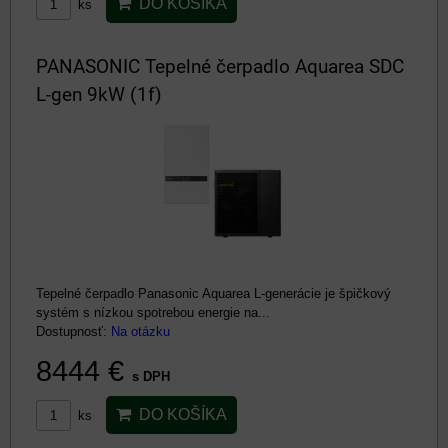
DO KOŠÍKA
ks
PANASONIC Tepelné čerpadlo Aquarea SDC
L-gen 9kW (1f)
Tepelné čerpadlo Panasonic Aquarea L-generácie je špičkový
systém s nízkou spotrebou energie na...
Dostupnosť:
Na otázku
8444 €
s DPH
DO KOŠÍKA
ks