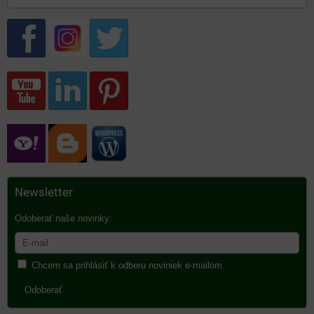
Newsletter
Odoberať naše novinky:
Chcem sa prihlásiť k odberu noviniek e-mailom
Odoberať