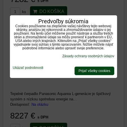
s DPH
DO KOŠÍKA
ks
Predvoľby súkromia
Cookies používame na zlepšenie vašej návštevy tejto webovej
PANASONIC Tepelné čerpadlo Aquarea SDC
stránky, analýzu jej výkonnosti a zhromažďovanie údajov o jej
používaní. Na tento účel môžeme použiť nástroje a služby tretích
L-gen 7kW (1f)
strán a zhromaždené údaje sa môžu preniesť k partnerom v EÚ,
USA alebo iných krajinách. Kliknutím na „Prijať všetky cookies“
vyjadrujete svoj súhlas s týmto spracovaním. Nižšie môžete nájsť
podrobné informácie alebo upraviť svoje preferencie.
Zásady ochrany osobných údajov
Ukázať podrobnosti
Prijať všetky cookies
Tepelné čerpadlo Panasonic Aquarea L-generácie je špičkový
systém s nízkou spotrebou energie na...
Dostupnosť:
Na otázku
8227 €
s DPH