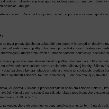
ru s dlhodobým plnením si predávajúci vyhradzuje právo zmeny cien. Zmeny ci
ou odsúhlasí kupujúci.
edené v eurách. Záväzok kupujúceho zaplatiť kúpnu cenu sa musí splniť v eu
ky
o za tovar predávajúceho sa uskutoční ako platba v hotovosti pri dodávke tov
/poštou/ alebo formou platby v hotovosti pri dodávke tovaru zástupcom pred
jednorazových) kúpnych zmluvách sú možné platobné podmienky, odchylné 
 strane kupujúceho neexistuje možnosť k platbe v hotovosti a z tohto dôvod
i má právo podmieniť dodanie tovaru zaplatením zálohovej faktúry. Zálohová
 Pokiaľ zálohová faktúra nebude uhradená v lehote jej splatnosti, predávajúci
ehota splatnosti zálohovej faktúry je najmenej 10 dní odo dňa jej vystavenia
redávajúci vystavil v súlade s predchádzajúcim odsekom zálohovú faktúru, k
, zvyšok kúpnej ceny je splatný na základe faktúry predávajúceho vystavene
ní tovaru (čl. VI. ods. 15).
ania kupujúceho s úhradou kúpnej ceny predávajúcemu, tento má nárok voči