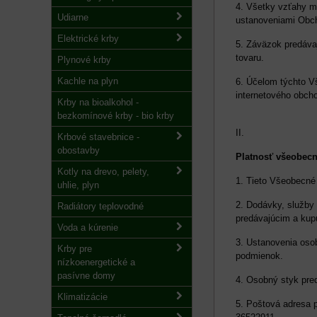
4. Všetky vzťahy m
Udiarne
ustanoveniami Obc
Elektrické krby
5. Záväzok predáva
tovaru.
Plynové krby
Kachle na plyn
6. Účelom týchto V
internetového obch
Krby na bioalkohol -
bezkomínové krby - bio krby
II.
Krbové stavebnice -
obostavby
Platnosť všeobec
Kotly na drevo, pelety,
1. Tieto Všeobecné
uhlie, plyn
2. Dodávky, služby
Radiátory teplovodné
predávajúcim a kup
Voda a kúrenie
3. Ustanovenia oso
Krby pre
podmienok.
nízkoenergetické a
pasívne domy
4. Osobný styk pr
Klimatizácie
5. Poštová adresa 