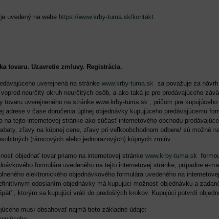
6522911.
 je uvedený na webe
https://www.krby-tuma.sk/kontakt
a tovaru. Uzavretie zmluvy. Registrácia.
redávajúceho uverejnená na stránke
www.krby-tuma.sk
sa považuje za návrh n
vopred neurčitý okruh neurčitých osôb, a ako taká je pre predávajúceho závä
 tovaru uverejneného na stránke www.krby-tuma.sk , pričom pre kupujúceho j
vej adrese v čase doručenia úplnej objednávky kupujúceho predávajúcemu for
o na tejto internetovej stránke ako súčasť internetového obchodu predávajú
rabaty, zľavy na kúpnej cene, zľavy pri veľkoobchodnom odbere/ sú možné na
osobitných (rámcových alebo jednorazových) kúpnych zmlúv.
nosť objednať tovar priamo na internetovej stránke
www.krby-tuma.sk
formou
dnávkového formulára uvedeného na tejto internetovej stránke, prípadne e-m
plneného elektronického objednávkového formulára uvedeného na internetove
efinitívnym odoslaním objednávky má kupujúci možnosť objednávku a zadané
Späť", ktorým sa kupujúci vráti do predošlých krokov. Kupujúci potvrdí objed
júceho musí obsahovať najmä tieto základné údaje:
upujúceho