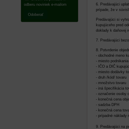
6. Predávajúci upla
odberu noviniek e-mailom
prípade, že v súvis
Odoberať
Predávajúci si vyhr
kupujúceho pred od
doklady k daňovej re
7. Predávajúci bezo
8. Potvrdenie objed
- obchodné meno k
- miesto podnikania
- IČO a DIČ kupujú
- miesto dodávky t
- druh /kód/ tovaru
- množstvo tovaru
- iná špecifikácia t
- označenie osoby op
- konečná cena ob
- sadzba DPH
- konečná cena tov
- prípadné náklady 
9. Predávajúci na p