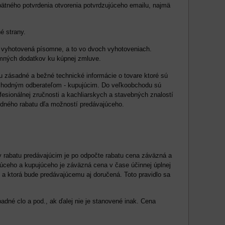
ätného potvrdenia otvorenia potvrdzujúceho emailu, najmä
é strany.
yť vyhotovená písomne, a to vo dvoch vyhotoveniach.
omných dodatkov ku kúpnej zmluve.
 zásadné a bežné technické informácie o tovare ktoré sú
bchodným odberateľom - kupujúcim. Do veľkoobchodu sú
rofesionálnej zručnosti a kachliarskych a stavebných znalostí
dného rabatu dľa možností predávajúceho.
 rabatu predávajúcim je po odpočte rabatu cena záväzná a
ceho a kupujúceho je záväzná cena v čase účinnej úplnej
i a ktorá bude predávajúcemu aj doručená. Toto pravidlo sa
dné clo a pod., ak ďalej nie je stanovené inak. Cena