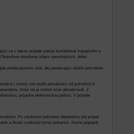
ajúci sa v takom prípade pokúsi kontaktovať kupujúceho a
. Okamihom doručenia údajov spresňujúcich, alebo
ôjde predávajúcemu skôr, ako predávajúci odošle potvrdenie
rmácie i zmeny cien podľa aktualizácií od jednotlivých
arametrov, ktoré nie je možné včas aktualizovať. Z
fonickou, prípadne elektronickou poštou. V prípade
dpovednosť za chybnú objednávku.
otvrdením. Po záväznom potvrdení objednávky pre prípad
latok a škodu vzniknutú týmto jednaním. Storno poplatok