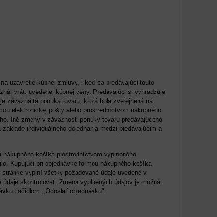
a uzavretie kúpnej zmluvy, i keď sa predávajúci touto
zná, vrát. uvedenej kúpnej ceny. Predávajúci si vyhradzuje
e záväzná tá ponuka tovaru, ktorá bola zverejnená na
mou elektronickej pošty alebo prostredníctvom nákupného
ceho. Iné zmeny v záväznosti ponuky tovaru predávajúceho
 základe individuálneho dojednania medzi predávajúcim a
 nákupného košíka prostredníctvom vyplneného
ailo. Kupujúci pri objednávke formou nákupného košíka
j stránke vyplní všetky požadované údaje uvedené v
 údaje skontrolovať. Zmena vyplnených údajov je možná
návku tlačidlom ,,Odoslať objednávku".