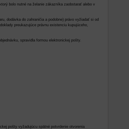
ktorý bolo nutné na želanie zákazníka zaobstarať alebo v
aru, dodávka do zahraničia a podobne) právo vyžiadať si od
 doklady preukazujúce právnu existenciu kupujúceho,
bjednávku, spravidla formou elektronickej pošty.
ickej pošty vyžadujúcu spätné potvrdenie otvorenia