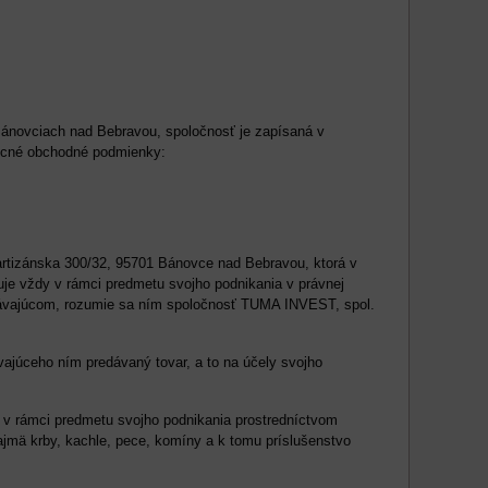
Bánovciach nad Bebravou, spoločnosť je zapísaná v
becné obchodné podmienky:
artizánska 300/32, 95701 Bánovce nad Bebravou, ktorá v
je vždy v rámci predmetu svojho podnikania v právnej
dávajúcom, rozumie sa ním spoločnosť TUMA INVEST, spol.
ajúceho ním predávaný tovar, a to na účely svojho
v rámci predmetu svojho podnikania prostredníctvom
ajmä krby, kachle, pece, komíny a k tomu príslušenstvo