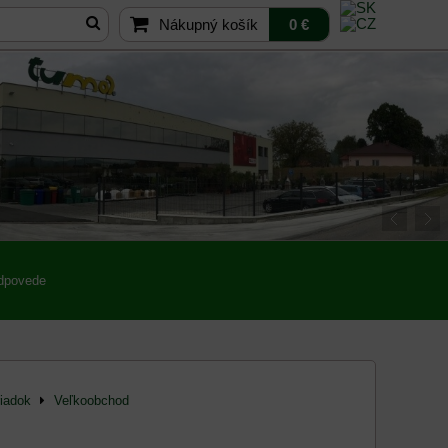
Nákupný košík
0 €
odpovede
iadok
Veľkoobchod