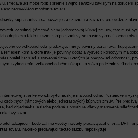
ilu. Predávajúci môže robiť splnenie svojho záväzku závislým na doručení sp
o alebo neobvyklého množstva tovaru.
ednávky kúpna zmluva sa považuje za uzavretú a záväznú pre obidve zmluvn
uzavretiu osobitnej (rámcová alebo jednorazová) kúpnej zmluvy, táto musí b
ebo doplnenia takto uzavretej kúpnej zmluvy sa musia vykonať formou pís
upujúceho do veľkoobchodu predávajúci nie je povinný oznamovať kupujúcemu
 a remeselníkom a ktoré inak je povinný dodať a vysvetliť koncovým maloo
rofesionálni kachliari a stavebné firmy u ktorých je predpoklad odbornosti, p
átnym zvýhodnením veľkoobchodného nákupu sa stáva pridelenie veľkoobcho
 internetovej stránke www.krby-tuma.sk je maloobchodná. Postanovení výšky
u osobitných (rámcových alebo jednorazových) kúpnych zmlúv. Pre predávajú
ase, keď objednávka je riadne podaná a obsahuje všetky stanovené náležitost
 akciový tovar.
predchádzajúcom bode zahŕňa všetky náklady predávajúceho, vrát. DPH, prípa
táž tovaru, nakoľko predávajúci takúto službu neposkytuje.