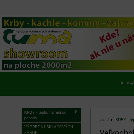
E - SH
KRBY - teplo, harmónia,
pohoda...
Úvod
KRBY - tep
VÝPREDAJ SKLADOVÝCH
Veľkoobc
ZÁSOB