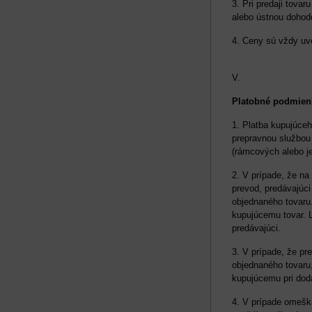
3. Pri predaji tova
alebo ústnou dohod
4. Ceny sú vždy uv
V.
Platobné podmien
1. Platba kupujúceh
prepravnou službou 
(rámcových alebo 
2. V prípade, že na
prevod, predávajúc
objednaného tovaru.
kupujúcemu tovar. L
predávajúci.
3. V prípade, že p
objednaného tovaru
kupujúcemu pri doda
4. V prípade omešk