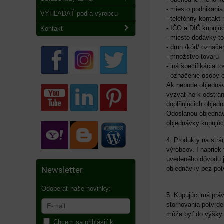
- miesto podnikania
VYHĽADAŤ podľa výrobcu
- telefónny kontakt
- IČO a DIČ kupujú
Kontakt
- miesto dodávky t
- druh /kód/ označe
- množstvo tovaru
- iná špecifikácia t
- označenie osoby op
Ak nebude objednáv
vyzvať ho k odstrá
doplňujúcich objed
Odoslanou objednávk
obje
4. Produkty na str
výrobcov. I napriek
uvedeného dôvodu j
objednávky
Newsletter
Odoberať naše novinky:
5. Kupujúci má prá
stornovania potvrde
môže byť do výšk
Chcem sa prihlásiť k