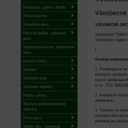
Realizácie, galéria, štúdio
Všeobecné 
Krbové kachle
Kanadské pece
VŠEOBECNÉ OBC
Pece na pelety - peletové
Spoločnosť TUMA IN
pece
obchodnom registri
Teplovodné kachle, teplovodné
I.
pece
Úvodné ustanoven
Krbové vložky
1. Predávajúcim sa
Sporáky
právnych vzťahoch,
Záhradné krby
pozícii predávajúc
s r.o., IČO: 36522
Záhradné doplnky
2. Kupujúcim sa roz
Palmy-cykasy
podnikania.
Masívne polykarbonátové
skleníky
3. Tovarom sa rozu
internetového obch
Pizza pece
potrebné pre stavby
Weber grily - prenosné