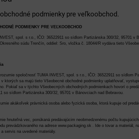
obchodné podmienky pre veľkoobchod.
HODNÉ PODMIENKY PRE VEĽKOOBCHOD
VEST, spol. s r.o., IČO: 36522911 so sídlom Partizánska 300/32, 95701 v 
 Okresného súdu Trenčín, oddiel: Sro, vložka č. 18044/R vydáva tieto Všeo
ia
 rozumie spoločnosť TUMA INVEST, spol. s r.o., IČO: 36522911 so sídlom P
 v ktorých sa majú tieto Všeobecné obchodné podmienky uplatňovať, vystupu
eho. Pokiaľ sa v týchto Všeobecných obchodných podmienkach hovorí o pre
911 so sídlom Partizánska 300/32, 95701 v Bánovciach nad Bebravou.
umie akákoľvek právnická osoba alebo fyzická osoba, ktorá kupuje od predáv
mie hnuteľná vec, ponúkaná predávajúcim neobmedzenému počtu kupujúcich 
odu prevádzkovaného na adrese www.packaging.sk . Ide o tovar a materiál, n
 a servis na uvedené materiály.