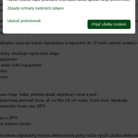
tní právo na náhradu škody hlavne v prípade nákupu tovaru "na objednávku", 
Zásady ochrany osobných údajov
losti so zaistením tovaru došlo už k vynaloženiu preukázateľných nákladov.
adzuje v určitých prípadoch (splátkový predaj, neobvykle veľké množstvo tov
Ukázať podrobnosti
Prijať všetky cookies
oslaním potvrdenia objednávky dodanie ďalších príslušných podkladov (napr.
gistrácii a pod.).
dkladne spracuje každú objednávku a najneskôr do 72 hodín potvrdí podanú o
návky obsahuje najmä tieto údaje:
upujúceho
 alebo sídlo kupujúceho
ceho
ovaru
ovaru /napr. farba, potreba dodať doplnkový tovar a pod./
rávnenej prevziať tovar, ak sa táto líši od osoby, ktorá tovar objednala
jednaného tovaru bez DPH
aru s DPH
na dopravu tovaru
otvrdenie objednávky formou elektronickej pošty môže využiť službu elektron