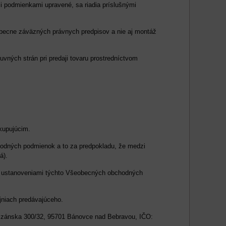
 podmienkami upravené, sa riadia príslušnými
obecne záväzných právnych predpisov a nie aj montáž
ných strán pri predaji tovaru prostredníctvom
kupujúcim.
hodných podmienok a to za predpokladu, že medzi
á).
d ustanoveniami týchto Všeobecných obchodných
redajniach predávajúceho.
rtizánska 300/32, 95701 Bánovce nad Bebravou, IČO: