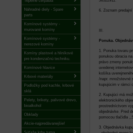
3
Tepelné čerpadlá
Náhradné diely - Spare
6. Zoznam predajní
parts
Komínové systémy -
murované komíny
III.
Komínové systémy -
Ponuka. Objednávk
nerezové komíny
1. Ponuka tovaru p
Komíny plastové a hliníkové
ponukou obracia na 
pre kondenzačnú techniku.
právo zmeny ponuky
Komínové hlavice
uvedenej interneto
košíka uverejnenéh
Krbové materiály
/napr. množstevné 
kupujúcim v rámci 
Podložky pod kachle, krbové
sklá
2. Kupujúci má mož
Pelety, brikety, palivové drevo,
elektronického obje
bioalkohol
prostredníctvom vy
objednávke. Pred d
Obklady
pomocou tlačidla ,,
Akcie-najpredávanejšie!
3. Objednávka kupu
Súťaže krby tuma
- obchodné meno k