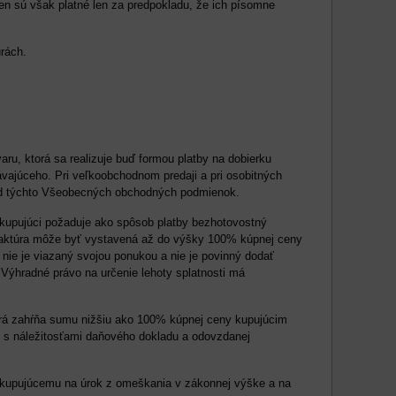
en sú však platné len za predpokladu, že ich písomne
rách.
aru, ktorá sa realizuje buď formou platby na dobierku
ávajúceho. Pri veľkoobchodnom predaji a pri osobitných
od týchto Všeobecných obchodných podmienok.
u kupujúci požaduje ako spôsob platby bezhotovostný
 faktúra môže byť vystavená až do výšky 100% kúpnej ceny
 nie je viazaný svojou ponukou a nie je povinný dodať
. Výhradné právo na určenie lehoty splatnosti má
torá zahŕňa sumu nižšiu ako 100% kúpnej ceny kupujúcim
j s náležitosťami daňového dokladu a odovzdanej
 kupujúcemu na úrok z omeškania v zákonnej výške a na