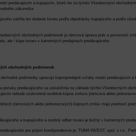
edzi predávajúcim a kupujúcim, ktoré nie sú týmito Všeobecnými obchodnými
hodného zákonníka.
júceho zahŕňa len dodanie tovaru podľa objednávky kupujúceho a podľa vše
šeobecných obchodných podmienok je rámcová úprava práv a povinností zmluv
odu, ale i kúpa tovaru v kamenných predajniach predávajúceho.
ných obchodných podmienok
 obchodné podmienky upravujú kúpnopredajné vzťahy medzi predávajúcim a 
 a ponuky predávajúceho sa uskutočnia na základe týchto Všeobecných obc
ujúcim nebude uzatvorená osobitná kúpna zmluva (rámcová alebo jednorazov
bitných (rámcových alebo jednorazových) kúpnych zmlúv majú prednosť pre
edávajúceho a kupujúceho a osobný odber tovaru je božný v kamenných p
predávajúceho pre príjem korešpondencie je: TUMA INVEST, spol. s r.o., Pa