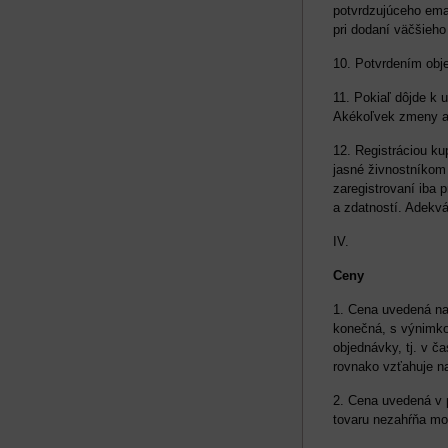
potvrdzujúceho ema
pri dodaní väčšieh
10. Potvrdením obj
11. Pokiaľ dôjde k 
Akékoľvek zmeny al
12. Registráciou k
jasné živnostníkom
zaregistrovaní iba p
a zdatností. Adekv
IV.
Ceny
1. Cena uvedená na
konečná, s výnimko
objednávky, tj. v č
rovnako vzťahuje na
2. Cena uvedená v 
tovaru nezahŕňa mon