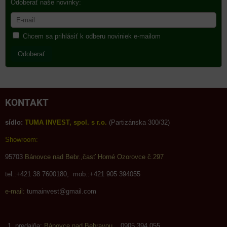
Odoberať naše novinky:
Chcem sa prihlásiť k odberu noviniek e-mailom
Odoberať
KONTAKT
sídlo:
TUMA INVEST, spol. s r.o.
(Partizánska 300/32)
Showroom:
95703
Bánovce nad Bebr.,časť Horné Ozorovce č.297
tel.:+421 38 7600180, mob.:+421 905 394055
e-mail:
tumainvest@gmail.com
predajňa:
Bánovce nad Bebravou
0905 394 055