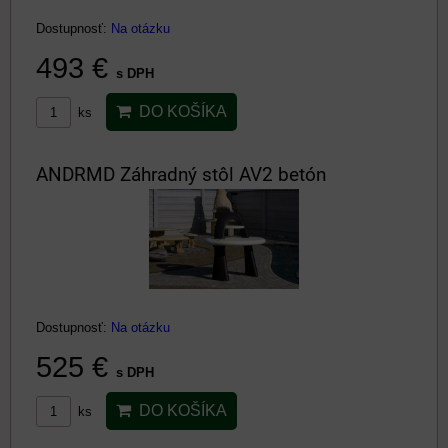
Dostupnosť:
Na otázku
493 €
s DPH
DO KOŠÍKA
ks
ANDRMD Záhradný stôl AV2 betón
Dostupnosť:
Na otázku
525 €
s DPH
DO KOŠÍKA
ks