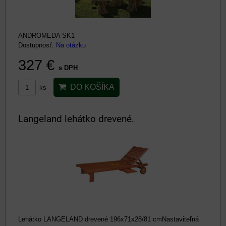
ANDROMEDA SK1
Dostupnosť:
Na otázku
327 €
s DPH
DO KOŠÍKA
ks
Langeland lehátko drevené.
Lehátko LANGELAND drevené 196x71x28/81 cmNastaviteľná