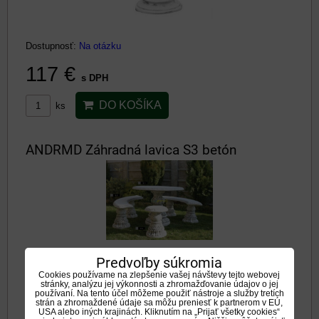
Dostupnosť:
Na otázku
117 €
s DPH
DO KOŠÍKA
ks
ANDRMD Záhradná lavica S3 betón
Predvoľby súkromia
Dostupnosť:
Na otázku
Cookies používame na zlepšenie vašej návštevy tejto webovej
stránky, analýzu jej výkonnosti a zhromažďovanie údajov o jej
154 €
používaní. Na tento účel môžeme použiť nástroje a služby tretích
s DPH
strán a zhromaždené údaje sa môžu preniesť k partnerom v EÚ,
USA alebo iných krajinách. Kliknutím na „Prijať všetky cookies“