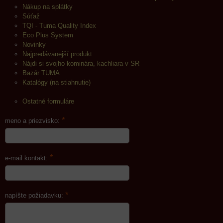
Nákup na splátky
Súťaž
TQI - Tuma Quality Index
Eco Plus System
Novinky
Najpredávanejší produkt
Nájdi si svojho kominára, kachliara v SR
Bazár TUMA
Katalógy (na stiahnutie)
Ostatné formuláre
*
meno a priezvisko:
*
e-mail kontakt:
*
napíšte požiadavku: