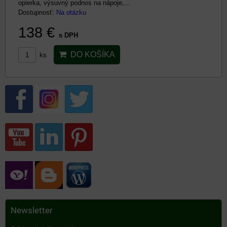
opierka, výsuvný podnos na nápoje,...
Dostupnosť:
Na otázku
138 €
s DPH
DO KOŠÍKA
ks
Newsletter