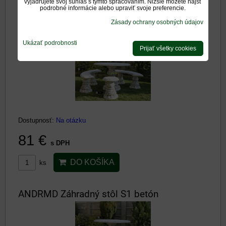
vyjadrujete svoj súhlas s týmto spracovaním. Nižšie môžete nájsť
DO KOŠÍKA
ks
podrobné informácie alebo upraviť svoje preferencie.
Zásady ochrany osobných údajov
ANDRMD Záhradná stolička S2 betón
Ukázať podrobnosti
Prijať všetky cookies
Dostupnosť:
Na otázku
81 €
s DPH
DO KOŠÍKA
ks
ANDRMD Záhradný stôl S1 betón