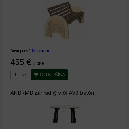
Dostupnosť:
Na otázku
455 €
s DPH
DO KOŠÍKA
ks
ANDRMD Záhradný stôl AV3 betón