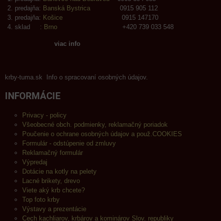
predajňa:
Banská Bystrica
0915 905 112
predajňa:
Košice
0915 147170
sklad :
Brno
+420 739 033 548
viac info
krby-tuma.sk Info o spracovaní osobných údajov.
INFORMÁCIE
Privacy - policy
Všeobecné obch. podmienky, reklamačný poriadok
Poučenie o ochrane osobných údajov a použ.COOKIES
Formulár - odstúpenie od zmluvy
Reklamačný formulár
Výpredaj
Dotácie na kotly na pelety
Lacné brikety, drevo
Viete aký krb chcete?
Top foto krby
Výstavy a prezentácie
Cech kachliarov, krbárov a kominárov Slov. republiky