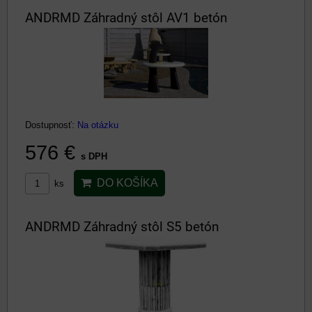
ANDRMD Záhradný stôl AV1 betón
Dostupnosť:
Na otázku
576 €
s DPH
DO KOŠÍKA
ks
ANDRMD Záhradný stôl S5 betón