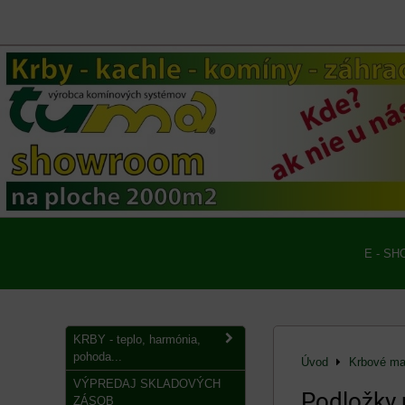
E - SH
KRBY - teplo, harmónia,
pohoda...
Úvod
Krbové mat
VÝPREDAJ SKLADOVÝCH
Podložky 
ZÁSOB