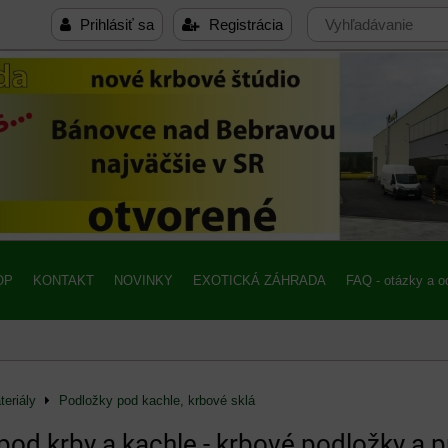
Prihlásiť sa
Registrácia
OP
KONTAKT
NOVINKY
EXOTICKÁ ZÁHRADA
FAQ - otázky a 
eriály
Podložky pod kachle, krbové sklá
pod krby a kachle - krbové podložky a p