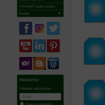
VYHĽADAŤ podľa výrobcu
Kontakt
Newsletter
Odoberať naše novinky:
Chcem sa prihlásiť k