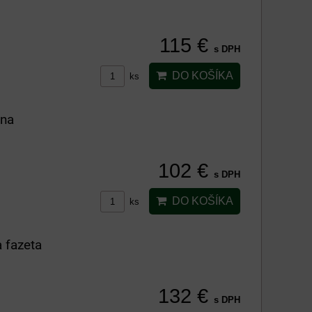
115 €
s DPH
DO KOŠÍKA
ks
ana
102 €
s DPH
DO KOŠÍKA
ks
 fazeta
132 €
s DPH