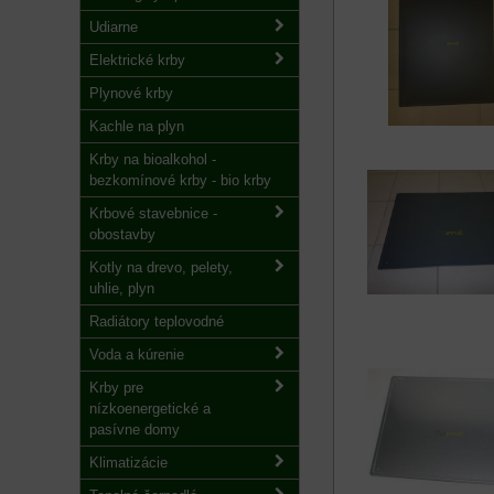
Udiarne
Elektrické krby
Plynové krby
Kachle na plyn
Krby na bioalkohol -
bezkomínové krby - bio krby
Krbové stavebnice -
obostavby
Kotly na drevo, pelety,
uhlie, plyn
Radiátory teplovodné
Voda a kúrenie
Krby pre
nízkoenergetické a
pasívne domy
Klimatizácie