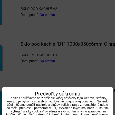
SKLO POD KACHLE A2
Dostupnosť:
Na otázku
Sklo pod kachle "B1" 1000x850x6mm C hr
SKLO POD KACHLE B1
Dostupnosť:
Na otázku
Sklo pod kachle "B2" 1000x850x6mm hrana
Predvoľby súkromia
Cookies používame na zlepšenie vašej návštevy tejto webovej stránky,
SKLO POD KACHLE B2
analýzu jej výkonnosti a zhromažďovanie údajov o jej používaní. Na tento
účel môžeme použiť nástroje a služby tretích strán a zhromaždené údaje
Dostupnosť:
Na otázku
sa môžu preniesť k partnerom v EÚ, USA alebo iných krajinách. Kliknutím
na „Prijať všetky cookies“ vyjadrujete svoj súhlas s týmto spracovaním.
Nižšie môžete nájsť podrobné informácie alebo upraviť svoje preferencie.