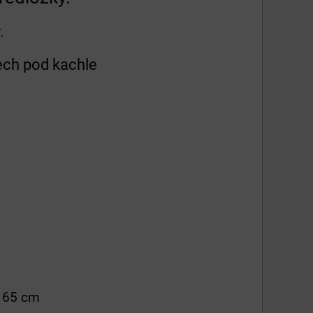
.
lech pod kachle
x 65 cm