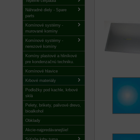
Tepelné čerpadlá
Náhradné diely - Spare
parts
Komínové systémy -
murované komíny
Komínové systémy -
nerezové komíny
Komíny plastové a hliníkové
pre kondenzačnú techniku.
Komínové hlavice
Krbové materiály
Podložky pod kachle, krbové
sklá
Pelety, brikety, palivové drevo,
bioalkohol
Obklady
Akcie-najpredávanejšie!
Súťaže krby tuma