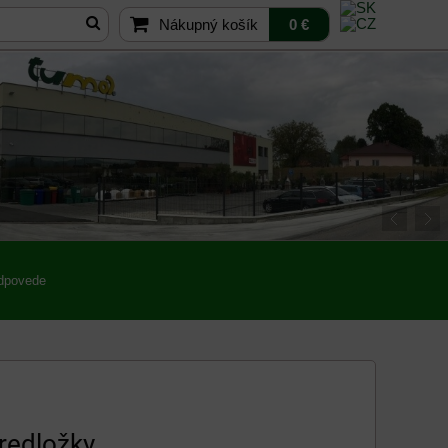
Nákupný košík
0 €
odpovede
redložky.