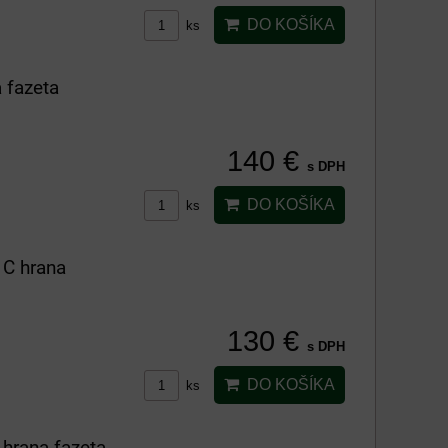
DO KOŠÍKA
ks
 fazeta
140 €
s DPH
DO KOŠÍKA
ks
C hrana
130 €
s DPH
DO KOŠÍKA
ks
hrana fazeta