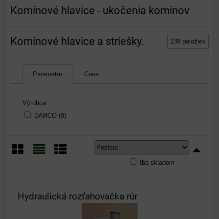
Komínové hlavice - ukočenia komínov
Komínové hlavice a striešky.
139
položiek
Parametre
Cena
Výrobca:
DARCO (9)
Iba skladom
Mriežka
Zoznam
Tabuľka
Hydraulická rozťahovačka rúr