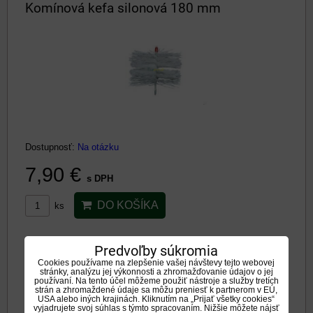
Komínová kefa silonová 180 mm
Dostupnosť:
Na otázku
7,90 €
s DPH
DO KOŠÍKA
ks
Komínová kefa silonová 200 mm
Predvoľby súkromia
Cookies používame na zlepšenie vašej návštevy tejto webovej
stránky, analýzu jej výkonnosti a zhromažďovanie údajov o jej
používaní. Na tento účel môžeme použiť nástroje a služby tretích
strán a zhromaždené údaje sa môžu preniesť k partnerom v EÚ,
USA alebo iných krajinách. Kliknutím na „Prijať všetky cookies“
vyjadrujete svoj súhlas s týmto spracovaním. Nižšie môžete nájsť