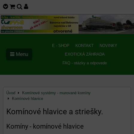
E - SHOP
KONTAKT
NOVINKY
Menu
EXOTICKÁ ZÁHRADA
FAQ - otázky a odpovede
Úvod
Komínové systémy - murované komíny
Komínové hlavice
Komínové hlavice a striešky.
Komíny - komínové hlavice