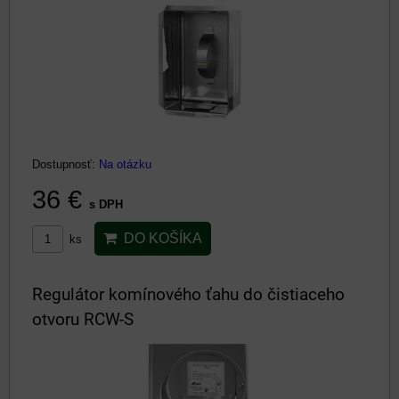
Dostupnosť:
Na otázku
36 €
s DPH
DO KOŠÍKA
ks
Regulátor komínového ťahu do čistiaceho
otvoru RCW-S