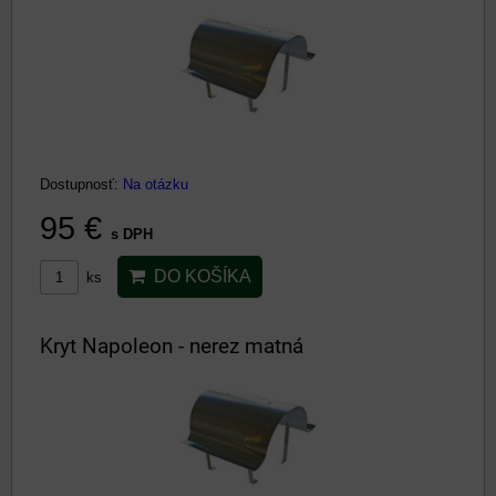
Dostupnosť:
Na otázku
95 €
s DPH
DO KOŠÍKA
ks
Kryt Napoleon - nerez matná