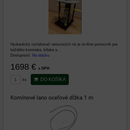
Hydraulický rozťahovač nerezových rúr je on-lline pomocník pre
každého kominára, krbára a...
Dostupnosť:
Na otázku
1698 €
s DPH
DO KOŠÍKA
ks
Komínové lano oceľové dĺžka 1 m