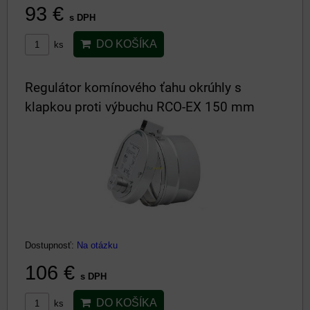
93 €
s DPH
DO KOŠÍKA
ks
Regulátor komínového ťahu okrúhly s
klapkou proti výbuchu RCO-EX 150 mm
Dostupnosť:
Na otázku
106 €
s DPH
DO KOŠÍKA
ks