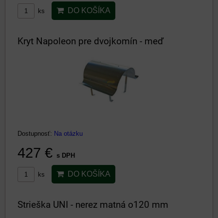
DO KOŠÍKA
ks
Kryt Napoleon pre dvojkomín - meď
Dostupnosť:
Na otázku
427 €
s DPH
DO KOŠÍKA
ks
Strieška UNI - nerez matná o120 mm