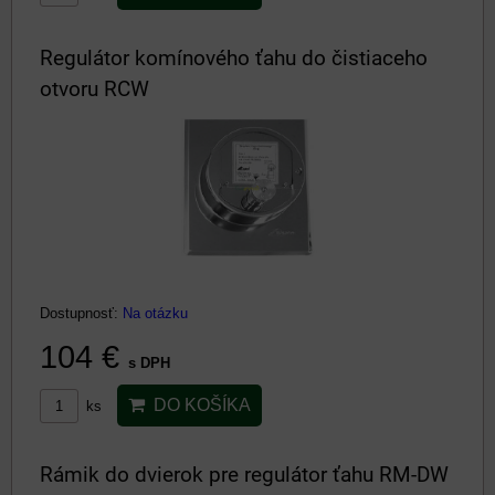
Regulátor komínového ťahu do čistiaceho
otvoru RCW
Dostupnosť:
Na otázku
104 €
s DPH
DO KOŠÍKA
ks
Rámik do dvierok pre regulátor ťahu RM-DW