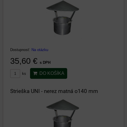
Dostupnosť:
Na otázku
35,60 €
s DPH
DO KOŠÍKA
ks
Strieška UNI - nerez matná o140 mm