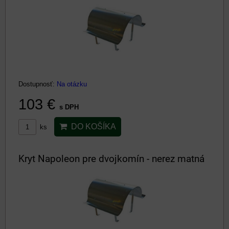
Dostupnosť:
Na otázku
103 €
s DPH
DO KOŠÍKA
ks
Kryt Napoleon pre dvojkomín - nerez matná