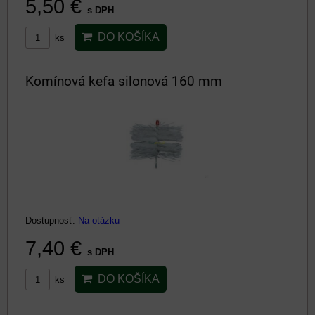
5,50 €
s DPH
DO KOŠÍKA
ks
Komínová kefa silonová 160 mm
Dostupnosť:
Na otázku
7,40 €
s DPH
DO KOŠÍKA
ks