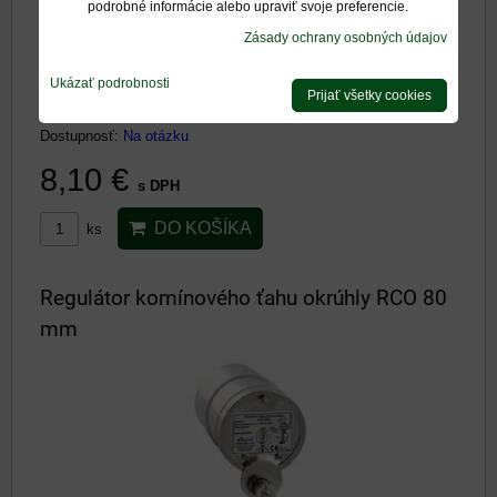
podrobné informácie alebo upraviť svoje preferencie.
Zásady ochrany osobných údajov
Ukázať podrobnosti
Prijať všetky cookies
Dostupnosť:
Na otázku
8,10 €
s DPH
DO KOŠÍKA
ks
Regulátor komínového ťahu okrúhly RCO 80
mm