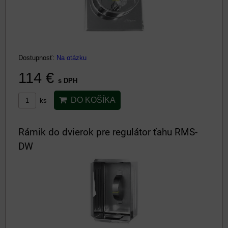
Dostupnosť:
Na otázku
114 €
s DPH
DO KOŠÍKA
ks
Rámik do dvierok pre regulátor ťahu RMS-
DW