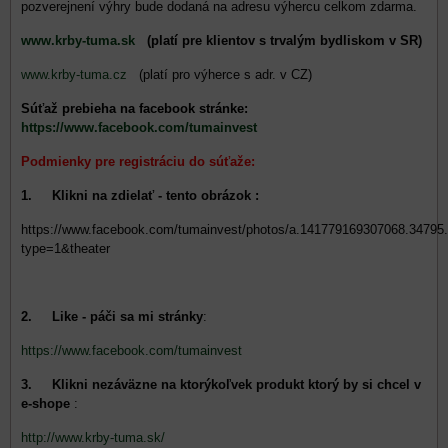
pozverejnení výhry bude dodaná na adresu výhercu celkom zdarma.
www.krby-tuma.sk
(platí pre klientov s trvalým bydliskom v SR)
www.krby-tuma.cz
(platí pro výherce s adr. v CZ)
Súťaž prebieha na facebook stránke:
https://www.facebook.com/tumainvest
Podmienky pre registráciu do súťaže:
1. Klikni na zdielať - tento obrázok :
https://www.facebook.com/tumainvest/photos/a.141779169307068.3479
type=1&theater
2. Like - páči sa mi stránky
:
https://www.facebook.com/tumainvest
3. Klikni nezáväzne na ktorýkoľvek produkt ktorý by si chcel v
e-shope
:
http://www.krby-tuma.sk/