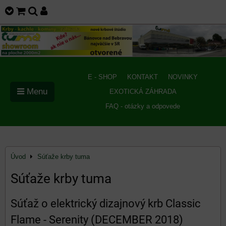
E - SHOP
KONTAKT
NOVINKY
Menu
EXOTICKÁ ZÁHRADA
FAQ - otázky a odpovede
Úvod
Súťaže krby tuma
Súťaže krby tuma
Súťaž o elektrický dizajnový krb Classic
Flame - Serenity (DECEMBER 2018)