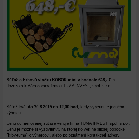
Súťaž o Krbovú vložku KOBOK mini v hodnote 648,- €
s
dovozom k Vám domov firmou TUMA INVEST, spol. s r.o..
Súťaž trvá
do 30.8.2015 do 12,00 hod,
kedy vyberieme jedného
výhercu.
Cenu do menovanej súťaže venuje firma TUMA INVEST, spol. s r.o..
Cenu je možné si vyzdvihnúť, na ktorej koľvek najbližšej pobočke
"krby-tuma" k výhercovi, alebo po oznámení kontaktnej adresy