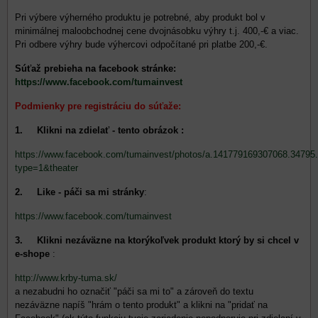
Pri výbere výherného produktu je potrebné, aby produkt bol v
minimálnej maloobchodnej cene dvojnásobku výhry t.j. 400,-€ a viac.
Pri odbere výhry bude výhercovi odpočítané pri platbe 200,-€.
Súťaž prebieha na facebook stránke:
https://www.facebook.com/tumainvest
Podmienky pre registráciu do súťaže:
1. Klikni na zdielať - tento obrázok :
https://www.facebook.com/tumainvest/photos/a.141779169307068.3479
type=1&theater
2. Like - páči sa mi stránky
:
https://www.facebook.com/tumainvest
3. Klikni nezáväzne na ktorýkoľvek produkt ktorý by si chcel v
e-shope
:
http://www.krby-tuma.sk/
a nezabudni ho označiť "páči sa mi to" a zároveň do textu
nezáväzne napíš "hrám o tento produkt" a klikni na "pridať na