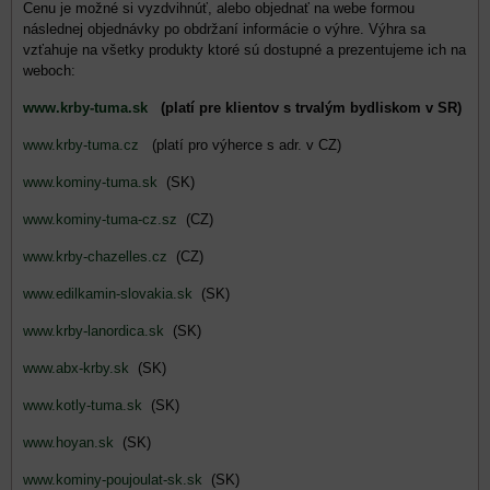
Cenu je možné si vyzdvihnúť, alebo objednať na webe formou
následnej objednávky po obdržaní informácie o výhre. Výhra sa
vzťahuje na všetky produkty ktoré sú dostupné a prezentujeme ich na
weboch:
www.krby-tuma.sk
(platí pre klientov s trvalým bydliskom v SR)
www.krby-tuma.cz
(platí pro výherce s adr. v CZ)
www.kominy-tuma.sk
(SK)
www.kominy-tuma-cz.sz
(CZ)
www.krby-chazelles.cz
(CZ)
www.edilkamin-slovakia.sk
(SK)
www.krby-lanordica.sk
(SK)
www.abx-krby.sk
(SK)
www.kotly-tuma.sk
(SK)
www.hoyan.sk
(SK)
www.kominy-poujoulat-sk.sk
(SK)