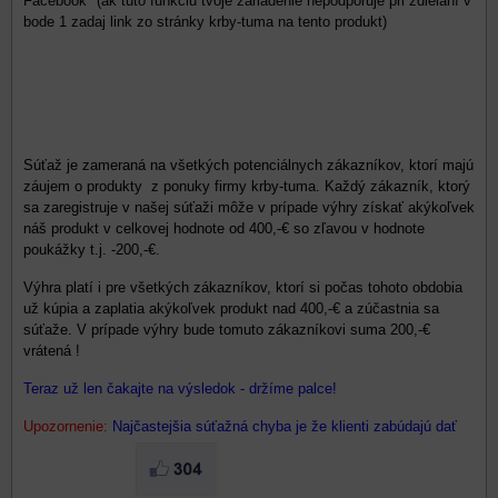
Facebook" (ak túto funkciu tvoje zariadenie nepodporuje pri zdielaní v
bode 1 zadaj link zo stránky krby-tuma na tento produkt)
Súťaž je zameraná na všetkých potenciálnych zákazníkov, ktorí majú
záujem o produkty z ponuky firmy krby-tuma. Každý zákazník, ktorý
sa zaregistruje v našej súťaži môže v prípade výhry získať akýkoľvek
náš produkt v celkovej hodnote od 400,-€ so zľavou v hodnote
poukážky t.j. -200,-€.
Výhra platí i pre všetkých zákazníkov, ktorí si počas tohoto obdobia
už kúpia a zaplatia akýkoľvek produkt nad 400,-€ a zúčastnia sa
súťaže. V prípade výhry bude tomuto zákazníkovi suma 200,-€
vrátená !
Teraz už len čakajte na výsledok - držíme palce!
Upozornenie:
Najčastejšia súťažná chyba je že klienti zabúdajú dať