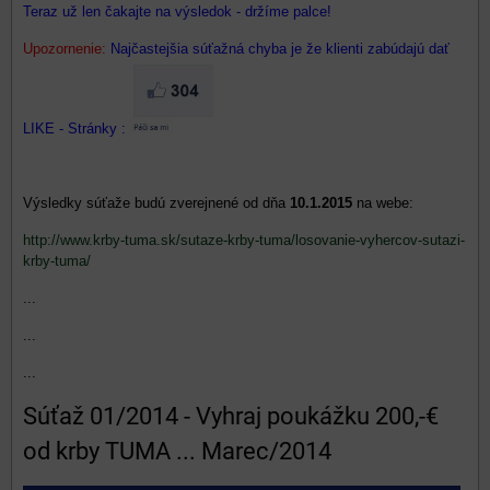
Teraz už len čakajte na výsledok - držíme palce!
Upozornenie:
Najčastejšia súťažná chyba je že klienti zabúdajú dať
LIKE - Stránky :
Výsledky súťaže budú zverejnené od dňa
10.1.2015
na webe:
http://www.krby-tuma.sk/sutaze-krby-tuma/losovanie-vyhercov-sutazi-
krby-tuma/
...
...
...
Súťaž 01/2014 - Vyhraj poukážku 200,-€
od krby TUMA ... Marec/2014