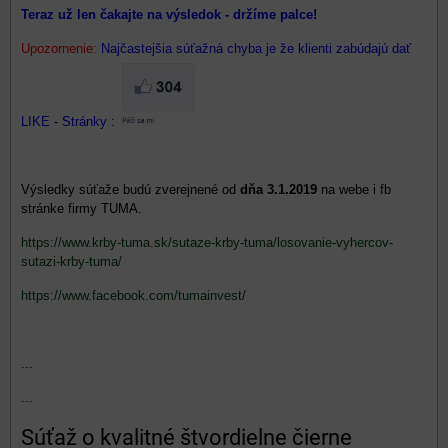
Teraz už len čakajte na výsledok - držíme palce!
Upozornenie:
Najčastejšia súťažná chyba je že klienti zabúdajú dať
LIKE - Stránky :
Výsledky súťaže budú zverejnené od
dňa 3.1.2019
na webe i fb
stránke firmy TUMA.
https://www.krby-tuma.sk/sutaze-krby-tuma/losovanie-vyhercov-
sutazi-krby-tuma/
https://www.facebook.com/tumainvest/
...
...
Súťaž o kvalitné štvordielne čierne