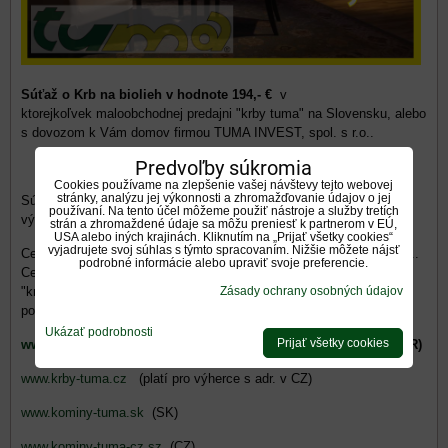
Súťaž o Krb na biolieh v hodnote 194,- €
v
ktorejkoľvek maloobchodnej predajni "krby tuma" na Slovensku, alebo
s dovozom k Vám domov firmou TUMA INVEST, spol. s r.o..
Predvoľby súkromia
Cookies používame na zlepšenie vašej návštevy tejto webovej
stránky, analýzu jej výkonnosti a zhromažďovanie údajov o jej
Súťaž trvá
do 10.1.2015 do 12,00 hod,
kedy vyberieme jedného
používaní. Na tento účel môžeme použiť nástroje a služby tretích
výhercu.
strán a zhromaždené údaje sa môžu preniesť k partnerom v EÚ,
USA alebo iných krajinách. Kliknutím na „Prijať všetky cookies“
vyjadrujete svoj súhlas s týmto spracovaním. Nižšie môžete nájsť
Cenu do menovanej súťaže venuje firma TUMA INVEST, spol. s r.o..
podrobné informácie alebo upraviť svoje preferencie.
Cenu je možné si vyzdvihnúť, na ktorej koľvek najbližšej pobočke
"krby-tuma" k výhercovi, alebo po oznámení kontaktnej adresy
Zásady ochrany osobných údajov
pozverejnení výhry bude dodaná na adresu výhercu.
Ukázať podrobnosti
Prijať všetky cookies
www.krby-tuma.sk
(platí pre klientov s trvalým bydliskom v SR)
www.krby-tuma.cz
(platí pro výherce s adr. v CZ)
www.kominy-tuma.sk
(SK)
www.kominy-tuma-cz.sz
(CZ)