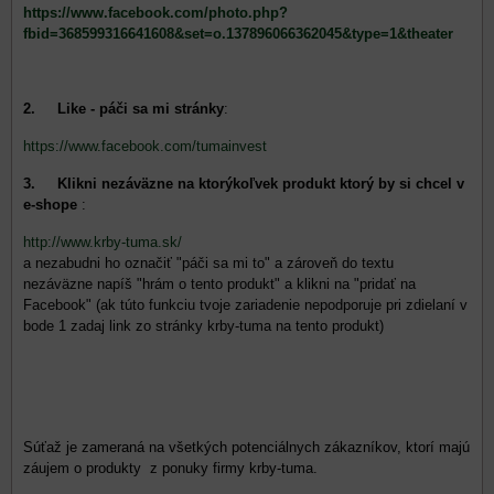
https://www.facebook.com/photo.php?
fbid=368599316641608&set=o.137896066362045&type=1&theater
2. Like - páči sa mi stránky
:
https://www.facebook.com/tumainvest
3. Klikni nezáväzne na ktorýkoľvek produkt ktorý by si chcel v
e-shope
:
http://www.krby-tuma.sk/
a nezabudni ho označiť "páči sa mi to" a zároveň do textu
nezáväzne napíš "hrám o tento produkt" a klikni na "pridať na
Facebook" (ak túto funkciu tvoje zariadenie nepodporuje pri zdielaní v
bode 1 zadaj link zo stránky krby-tuma na tento produkt)
Súťaž je zameraná na všetkých potenciálnych zákazníkov, ktorí majú
záujem o produkty z ponuky firmy krby-tuma.