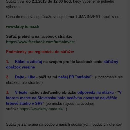
Súťaž trvá
do 2.1.2019 do 12,00 hod,
kedy vyberieme jedného
výhercu.
Cenu do menovanej súťaže venuje firma TUMA INVEST, spol. s r.o..
www.krby-tuma.sk
Súťaž prebieha na facebook stránke:
https://www.facebook.com/tumainvest
Podmienky pre registráciu do súťaže:
1.
Klikni a zdieľaj
na svojom profile facebook tento
súťažný
obrázok verejne
2.
Dajte - Like
- páči sa mi
našej FB "stránke"
: (upozornenie nie
obrázku, ale stránke!)
3.
V texte
nášho zdieľaného obrázku
odpovedz na otázku
- "
V
ktorom meste na Slovensku bolo nedávno otvorené najväčšie
krbové štúdio v SR?
"
(pomôcku nájdeš na úvodnej
stránke
https://www.krby-tuma.sk/
)
Súťaž je zameraná na podporu našich súčasných i budúcich klientov