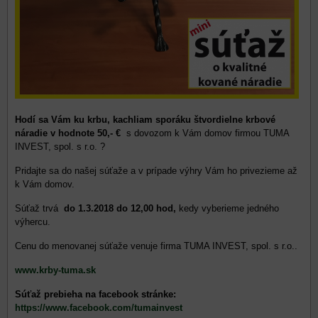
Hodí sa Vám ku krbu, kachliam sporáku štvordielne krbové
náradie v hodnote 50,- €
s dovozom k Vám domov firmou TUMA
INVEST, spol. s r.o. ?
Pridajte sa do našej súťaže a v prípade výhry Vám ho privezieme až
k Vám domov.
Súťaž trvá
do 1.3.2018 do 12,00 hod,
kedy vyberieme jedného
výhercu.
Cenu do menovanej súťaže venuje firma TUMA INVEST, spol. s r.o..
www.krby-tuma.sk
Súťaž prebieha na facebook stránke:
https://www.facebook.com/tumainvest