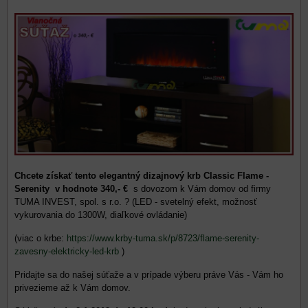
Chcete získať tento elegantný dizajnový krb Classic Flame -
Serenity v hodnote 340,- €
s dovozom k Vám domov od firmy
TUMA INVEST, spol. s r.o. ? (LED - svetelný efekt, možnosť
vykurovania do 1300W, diaľkové ovládanie)
(viac o krbe:
https://www.krby-tuma.sk/p/8723/flame-serenity-
zavesny-elektricky-led-krb
)
Pridajte sa do našej súťaže a v prípade výberu práve Vás - Vám ho
privezieme až k Vám domov.