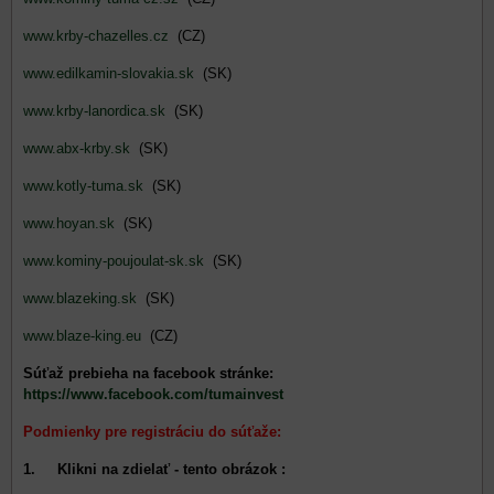
www.krby-chazelles.cz
(CZ)
www.edilkamin-slovakia.sk
(SK)
www.krby-lanordica.sk
(SK)
www.abx-krby.sk
(SK)
www.kotly-tuma.sk
(SK)
www.hoyan.sk
(SK)
www.kominy-poujoulat-sk.sk
(SK)
www.blazeking.sk
(SK)
www.blaze-king.eu
(CZ)
Súťaž prebieha na facebook stránke:
https://www.facebook.com/tumainvest
Podmienky pre registráciu do súťaže:
1. Klikni na zdielať - tento obrázok :