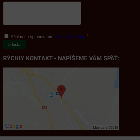
*
Súhlas so spracovaním
osobných údajov
Odoslať
RÝCHLY KONTAKT - NAPÍŠEME VÁM SPÄŤ: