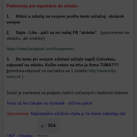
Podmienky pre registráciu do súťaže:
1. Klikni a zdieľaj na svojom profile tento súťažný obrázok
verejne
2. Dajte - Like - páči sa mi našej FB "stránke"
: (upozornenie nie
obrázku, ale stránke!)
https://www.facebook.com/tumainvest
3. Do textu pri svojom zdielaní súťaže napíš číslovkou,
odpoveď na otázku- Koľko rokov na trhu je firma TUMA???
(
pomôcka-odpoveď sa nachádza na 1.stránke
http://www.krby-
tuma.sk
)
Súťaž je zameraná na podporu našich súčasných i budúcich klientov
Teraz už len čakajte na výsledok - držíme palce!
Upozornenie:
Najčastejšia súťažná chyba je že klienti zabúdajú dať
LIKE - Stránky :