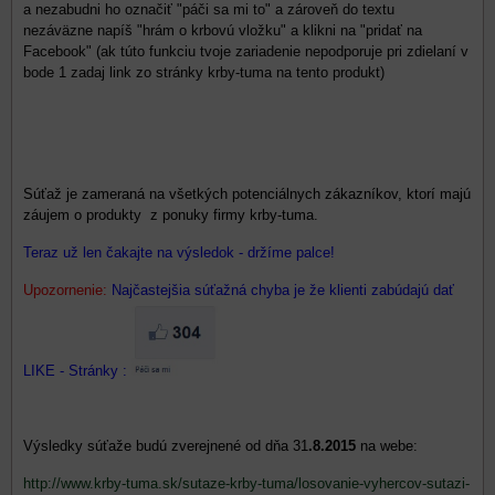
a nezabudni ho označiť "páči sa mi to" a zároveň do textu
nezáväzne napíš "hrám o krbovú vložku" a klikni na "pridať na
Facebook" (ak túto funkciu tvoje zariadenie nepodporuje pri zdielaní v
bode 1 zadaj link zo stránky krby-tuma na tento produkt)
Súťaž je zameraná na všetkých potenciálnych zákazníkov, ktorí majú
záujem o produkty z ponuky firmy krby-tuma.
Teraz už len čakajte na výsledok - držíme palce!
Upozornenie:
Najčastejšia súťažná chyba je že klienti zabúdajú dať
LIKE - Stránky :
Výsledky súťaže budú zverejnené od dňa 31
.8.2015
na webe:
http://www.krby-tuma.sk/sutaze-krby-tuma/losovanie-vyhercov-sutazi-