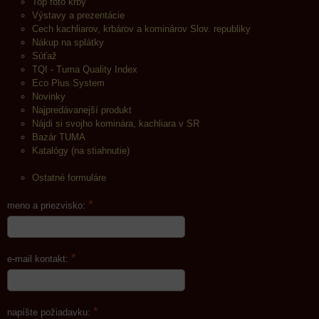
Top foto krby
Výstavy a prezentácie
Cech kachliarov, krbárov a kominárov Slov. republiky
Nákup na splátky
Súťaž
TQI - Tuma Quality Index
Eco Plus System
Novinky
Najpredávanejší produkt
Nájdi si svojho kominára, kachliara v SR
Bazár TUMA
Katalógy (na stiahnutie)
Ostatné formuláre
*
meno a priezvisko:
*
e-mail kontakt:
*
napíšte požiadavku: