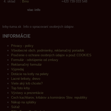
sklad :
Brno
+420 739 033 548
viac info
krby-tuma.sk Info o spracovaní osobných údajov.
INFORMÁCIE
Privacy - policy
Všeobecné obch. podmienky, reklamačný poriadok
Poučenie o ochrane osobných údajov a použ.COOKIES
Formulár - odstúpenie od zmluvy
Reklamačný formulár
Výpredaj
Dotácie na kotly na pelety
Lacné brikety, drevo
Viete aký krb chcete?
Top foto krby
Výstavy a prezentácie
Cech kachliarov, krbárov a kominárov Slov. republiky
Nákup na splátky
Súťaž