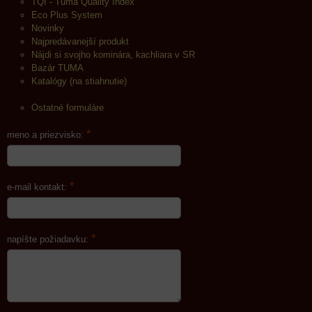
TQI - Tuma Quality Index
Eco Plus System
Novinky
Najpredávanejší produkt
Nájdi si svojho kominára, kachliara v SR
Bazár TUMA
Katalógy (na stiahnutie)
Ostatné formuláre
*
meno a priezvisko:
*
e-mail kontakt:
*
napíšte požiadavku: