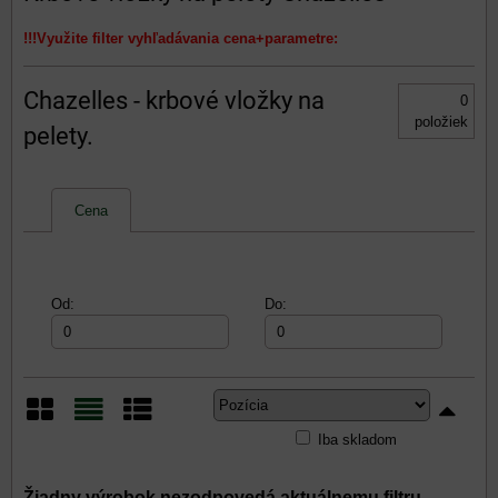
!!!Využite filter vyhľadávania cena+parametre:
Chazelles - krbové vložky na
0
položiek
pelety.
Cena
Od:
Do:
Iba skladom
Mriežka
Zoznam
Tabuľka