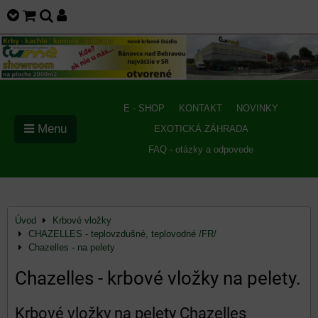
E - SHOP
KONTAKT
NOVINKY
Menu
EXOTICKÁ ZÁHRADA
FAQ - otázky a odpovede
Úvod
Krbové vložky
CHAZELLES - teplovzdušné, teplovodné /FR/
Chazelles - na pelety
Chazelles - krbové vložky na pelety.
Krbové vložky na pelety Chazelles