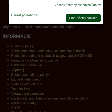
sklad :
Brno
+420 739 033 548
Zásady ochrany osobných údajov
viac info
Ukázať podrobnosti
Prijať všetky cookies
krby-tuma.sk Info o spracovaní osobných údajov.
INFORMÁCIE
Privacy - policy
Všeobecné obch. podmienky, reklamačný poriadok
Poučenie o ochrane osobných údajov a použ.COOKIES
Formulár - odstúpenie od zmluvy
Reklamačný formulár
Výpredaj
Dotácie na kotly na pelety
Lacné brikety, drevo
Viete aký krb chcete?
Top foto krby
Výstavy a prezentácie
Cech kachliarov, krbárov a kominárov Slov. republiky
Nákup na splátky
Súťaž