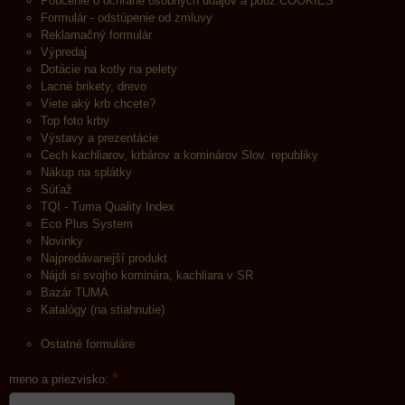
Poučenie o ochrane osobných údajov a použ.COOKIES
Formulár - odstúpenie od zmluvy
Reklamačný formulár
Výpredaj
Dotácie na kotly na pelety
Lacné brikety, drevo
Viete aký krb chcete?
Top foto krby
Výstavy a prezentácie
Cech kachliarov, krbárov a kominárov Slov. republiky
Nákup na splátky
Súťaž
TQI - Tuma Quality Index
Eco Plus System
Novinky
Najpredávanejší produkt
Nájdi si svojho kominára, kachliara v SR
Bazár TUMA
Katalógy (na stiahnutie)
Ostatné formuláre
*
meno a priezvisko: