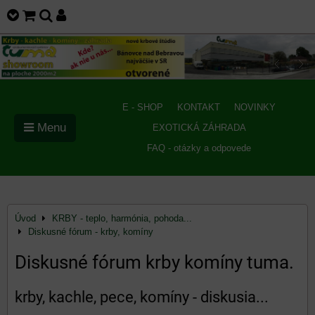
E - SHOP
KONTAKT
NOVINKY
Menu
EXOTICKÁ ZÁHRADA
FAQ - otázky a odpovede
Úvod
KRBY - teplo, harmónia, pohoda...
Diskusné fórum - krby, komíny
Diskusné fórum krby komíny tuma.
krby, kachle, pece, komíny - diskusia...