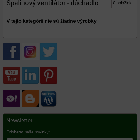
Spalinový ventilátor - dúchadlo
0
položiek
Newsletter
Odoberať naše novinky: