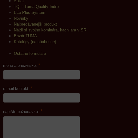
Súťaž
TQI - Tuma Quality Index
Eco Plus System
Novinky
Najpredávanejší produkt
Nájdi si svojho kominára, kachliara v SR
Bazár TUMA
Katalógy (na stiahnutie)
Ostatné formuláre
*
meno a priezvisko:
*
e-mail kontakt:
*
napíšte požiadavku: