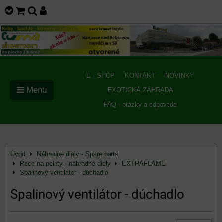
E - SHOP
KONTAKT
NOVINKY
Menu
EXOTICKÁ ZÁHRADA
FAQ - otázky a odpovede
Úvod
Náhradné diely - Spare parts
Pece na pelety - náhradné diely
EXTRAFLAME
Spalinový ventilátor - dúchadlo
Spalinový ventilátor - dúchadlo