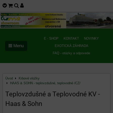
E - SHOP
KONTAKT
NOVINKY
Menu
EXOTICKÁ ZÁHRADA
FAQ - otázky a odpovede
Úvod
Krbové vložky
HAAS & SOHN - teplovzdušné, teplovodné /CZ/
Teplovzdušné a Teplovodné KV -
Haas & Sohn