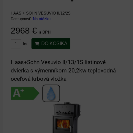
HAAS + SOHN VESUVIO II/12/2S
Dostupnosť:
Na otázku
2968 €
s DPH
DO KOŠÍKA
ks
Haas+Sohn Vesuvio II/13/1S liatinové
dvierka s výmenníkom 20,2kw teplovodná
oceľová krbová vložka