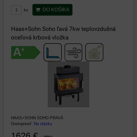
DO KOŠÍKA
ks
Haas+Sohn Soho ľavá 7kw teplovzdušná
oceľová krbová vložka
HAAS+SOHN SOHO PRAVÁ
Dostupnosť:
Na otázku
1626 €