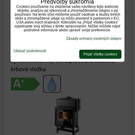
Predvoľby súkromia
HAAS + SOHN VESUVIO II/10/1S
Cookies používame na zlepšenie vašej návštevy tejto webovej
Dostupnosť:
Na otázku
stránky, analýzu jej výkonnosti a zhromažďovanie údajov o jej
používaní. Na tento účel môžeme použiť nástroje a služby tretích
2724 €
strán a zhromaždené údaje sa môžu preniesť k partnerom v EÚ,
s DPH
USA alebo iných krajinách. Kliknutím na „Prijať všetky cookies“
vyjadrujete svoj súhlas s týmto spracovaním. Nižšie môžete nájsť
podrobné informácie alebo upraviť svoje preferencie.
DO KOŠÍKA
ks
Zásady ochrany osobných údajov
Haas+Sohn Vesuvio II/12/2S potlač skla s
Ukázať podrobnosti
Prijať všetky cookies
výmenníkom 15,7kw teplovodná oceľová
krbová vložka