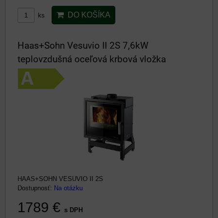
DO KOŠÍKA
ks
Haas+Sohn Vesuvio II 2S 7,6kW
teplovzdušná oceľová krbová vložka
HAAS+SOHN VESUVIO II 2S
Dostupnosť:
Na otázku
1789 €
s DPH