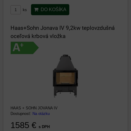
DO KOŠÍKA
ks
Haas+Sohn Jonava IV 9,2kw teplovzdušná
oceľová krbová vložka
HAAS + SOHN JOVANA IV
Dostupnosť:
Na otázku
1585 €
s DPH