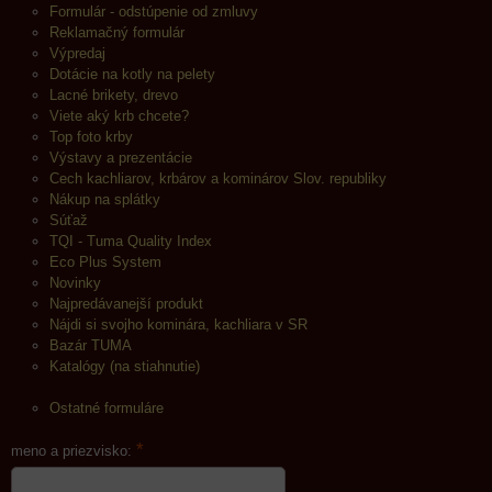
Formulár - odstúpenie od zmluvy
Reklamačný formulár
Výpredaj
Dotácie na kotly na pelety
Lacné brikety, drevo
Viete aký krb chcete?
Top foto krby
Výstavy a prezentácie
Cech kachliarov, krbárov a kominárov Slov. republiky
Nákup na splátky
Súťaž
TQI - Tuma Quality Index
Eco Plus System
Novinky
Najpredávanejší produkt
Nájdi si svojho kominára, kachliara v SR
Bazár TUMA
Katalógy (na stiahnutie)
Ostatné formuláre
*
meno a priezvisko: