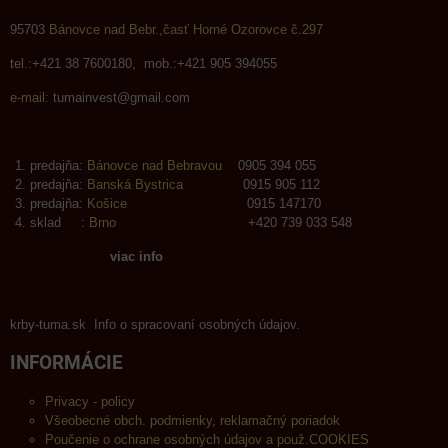
95703
Bánovce nad Bebr.,časť Horné Ozorovce č.297
tel.:+421 38 7600180, mob.:+421 905 394055
e-mail:
tumainvest@gmail.com
predajňa:
Bánovce nad Bebravou
0905 394 055
predajňa:
Banská Bystrica
0915 905 112
predajňa:
Košice
0915 147170
sklad :
Brno
+420 739 033 548
viac info
krby-tuma.sk Info o spracovaní osobných údajov.
INFORMÁCIE
Privacy - policy
Všeobecné obch. podmienky, reklamačný poriadok
Poučenie o ochrane osobných údajov a použ.COOKIES