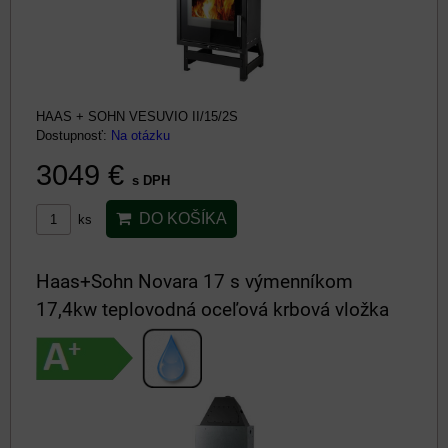
HAAS + SOHN VESUVIO II/15/2S
Dostupnosť:
Na otázku
3049 €
s DPH
DO KOŠÍKA
ks
Haas+Sohn Novara 17 s výmenníkom
17,4kw teplovodná oceľová krbová vložka