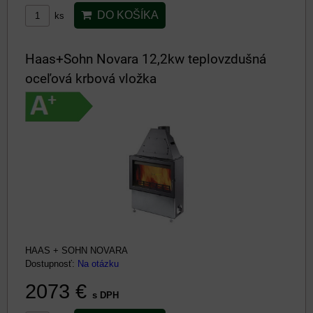
DO KOŠÍKA
ks
Haas+Sohn Novara 12,2kw teplovzdušná
oceľová krbová vložka
HAAS + SOHN NOVARA
Dostupnosť:
Na otázku
2073 €
s DPH