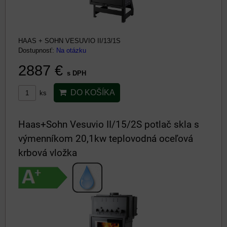
HAAS + SOHN VESUVIO II/13/1S
Dostupnosť:
Na otázku
2887 €
s DPH
DO KOŠÍKA
ks
Haas+Sohn Vesuvio II/15/2S potlač skla s
výmenníkom 20,1kw teplovodná oceľová
krbová vložka