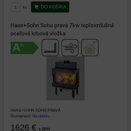
DO KOŠÍKA
ks
Haas+Sohn Soho pravá 7kw teplovzdušná
oceľová krbová vložka
HAAS+SOHN SOHO PRAVÁ
Dostupnosť:
Na otázku
1626 €
s DPH