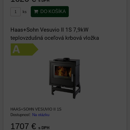
s DPH
DO KOŠÍKA
ks
Haas+Sohn Vesuvio II 1S 7,9kW
teplovzdušná oceľová krbová vložka
HAAS+SOHN VESUVIO II 1S
Dostupnosť:
Na otázku
1707 €
s DPH