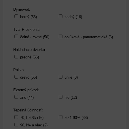
Dymovod:
horný (53)
zadný (16)
Tvar Presklenia:
čelné - rovné (50)
oblúkové - panoramatické (6)
Nakladacie dvierka:
predné (56)
Palivo:
drevo (56)
uhlie (3)
Externý prívod:
áno (44)
nie (12)
Tepelná účinnosť:
70,1-80% (16)
80,1-90% (38)
90,1% a viac (2)