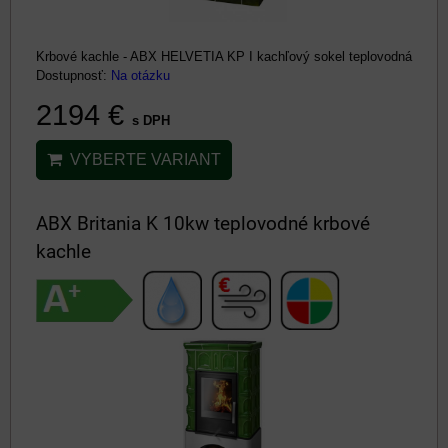
Krbové kachle - ABX HELVETIA KP I kachľový sokel teplovodná
Dostupnosť:
Na otázku
2194 €
s DPH
VYBERTE VARIANT
ABX Britania K 10kw teplovodné krbové
kachle