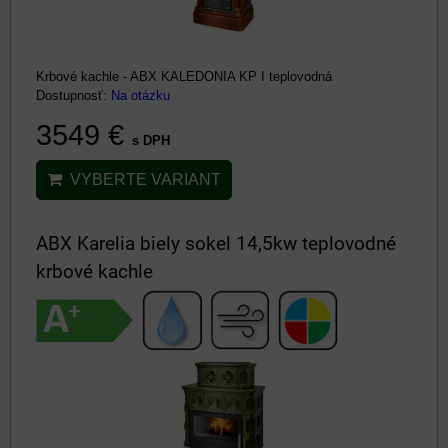
Krbové kachle - ABX KALEDONIA KP I teplovodná
Dostupnosť:
Na otázku
3549 €
s DPH
VYBERTE VARIANT
ABX Karelia biely sokel 14,5kw teplovodné
krbové kachle