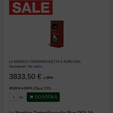
LA NORDICA TERMONICOLETTA S RÚRO DSA
Dostupnosť:
Na otázku
3833,50 €
s DPH
4510 €
s DPH
Zľava 15%
DO KOŠÍKA
ks
La Nordica TermoRossella Plus DSA.16