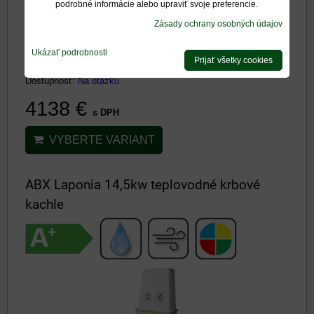
podrobné informácie alebo upraviť svoje preferencie.
Zásady ochrany osobných údajov
Ukázať podrobnosti
Prijať všetky cookies
Krbové kachle - ABX KARELIA kachľový sokel teplovodná
Dostupnosť:
Na otázku
4138 €
s DPH
VYBERTE VARIANT
ABX Laponia 14,5kw teplovodné krbové
kachle