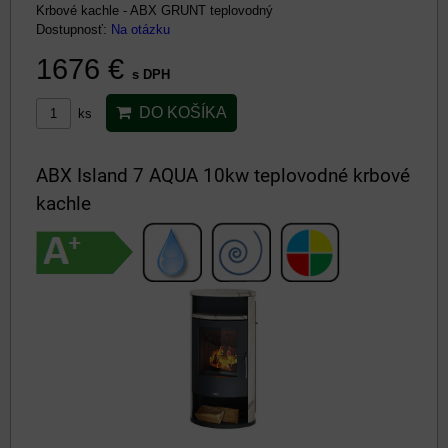
Krbové kachle - ABX GRUNT teplovodný
Dostupnosť:
Na otázku
1676 €
s DPH
DO KOŠÍKA
ks
ABX Island 7 AQUA 10kw teplovodné krbové
kachle