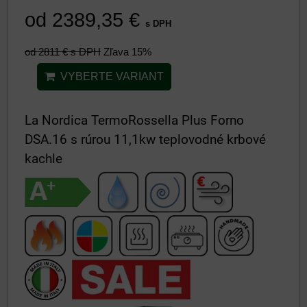
od 2389,35 €
s DPH
od 2811 €
s DPH
Zľava 15%
VYBERTE VARIANT
La Nordica TermoRossella Plus Forno
DSA.16 s rúrou 11,1kw teplovodné krbové
kachle