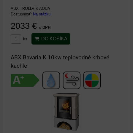
ABX TROLLVIK AQUA
Dostupnosť:
Na otázku
2033 €
s DPH
DO KOŠÍKA
ks
ABX Bavaria K 10kw teplovodné krbové
kachle