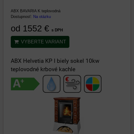
ABX BAVARIA K teplovodná
Dostupnosť:
Na otázku
od 1552 €
s DPH
VYBERTE VARIANT
ABX Helvetia KP I biely sokel 10kw
teplovodné krbové kachle