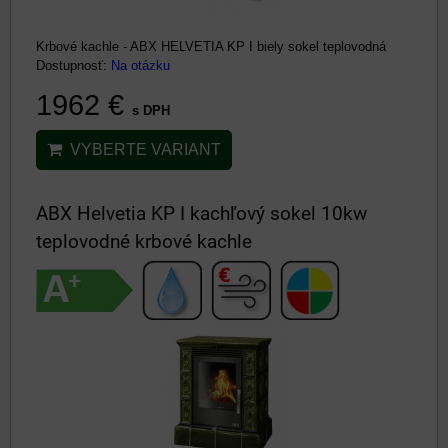
Krbové kachle - ABX HELVETIA KP I biely sokel teplovodná
Dostupnosť:
Na otázku
1962 €
s DPH
VYBERTE VARIANT
ABX Helvetia KP I kachľový sokel 10kw
teplovodné krbové kachle