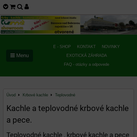
E - SHOP
KONTAKT
NOVINKY
Menu
EXOTICKÁ ZÁHRADA
FAQ - otázky a odpovede
Úvod
Krbové kachle
Teplovodné
Kachle a teplovodné krbové kachle
a pece.
Teplovodné kachle , krbové kachle a pece