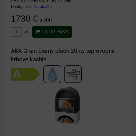
ABX STOCKHOLM 12 teplovodný
Dostupnosť:
Na otázku
1730 €
s DPH
DO KOŠÍKA
ks
ABX Grunt čierny plech 20kw teplovodné
krbové kachle