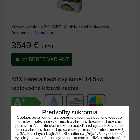
Krbové kachle - ABX KARELIA biely sokel teplovodná
Dostupnosť:
Na otázku
3549 €
s DPH
VYBERTE VARIANT
ABX Karelia kachľový sokel 14,5kw
teplovodné krbové kachle
Predvoľby súkromia
Cookies používame na zlepšenie vašej návštevy tejto webovej
stránky, analýzu jej výkonnosti a zhromažďovanie údajov o jej
používaní. Na tento účel môžeme použiť nástroje a služby tretích
strán a zhromaždené údaje sa môžu preniesť k partnerom v EÚ,
USA alebo iných krajinách. Kliknutím na „Prijať všetky cookies“
vyjadrujete svoj súhlas s týmto spracovaním. Nižšie môžete nájsť