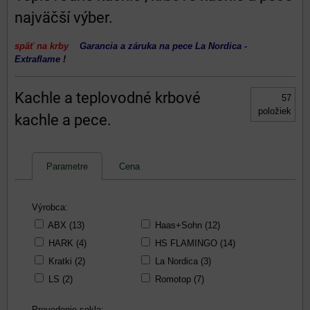
najväčší výber.
späť na krby
Garancia a záruka na pece La Nordica -
Extraflame
!
Kachle a teplovodné krbové
57
položiek
kachle a pece.
Parametre
Cena
Výrobca:
ABX (13)
Haas+Sohn (12)
HARK (4)
HS FLAMINGO (14)
Kratki (2)
La Nordica (3)
LS (2)
Romotop (7)
Prevedenie sokla: