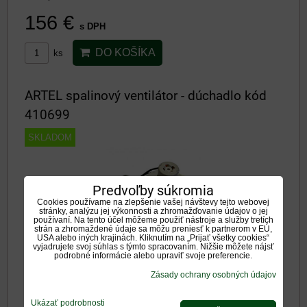
156 €
s DPH
DO KOŠÍKA
ks
ARTEL spalinový ventilátor - dúchadlo kód
410699
SKLADOM
Predvoľby súkromia
Cookies používame na zlepšenie vašej návštevy tejto webovej
stránky, analýzu jej výkonnosti a zhromažďovanie údajov o jej
používaní. Na tento účel môžeme použiť nástroje a služby tretích
strán a zhromaždené údaje sa môžu preniesť k partnerom v EÚ,
USA alebo iných krajinách. Kliknutím na „Prijať všetky cookies“
vyjadrujete svoj súhlas s týmto spracovaním. Nižšie môžete nájsť
podrobné informácie alebo upraviť svoje preferencie.
Originálny spalinový ventlátor - dúchadlo od výrobcu ARTEL
Dostupnosť:
Na otázku
Zásady ochrany osobných údajov
412,50 €
s DPH
Ukázať podrobnosti