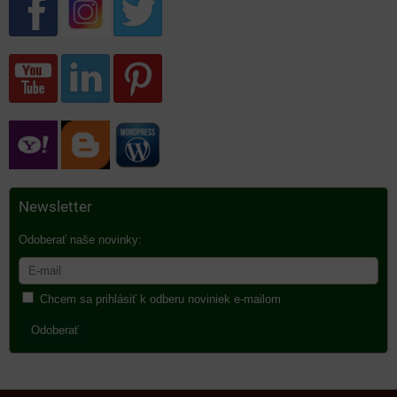
Newsletter
Odoberať naše novinky:
Chcem sa prihlásiť k odberu noviniek e-mailom
Odoberať