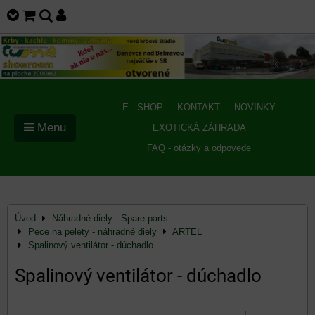
E - SHOP
KONTAKT
NOVINKY
Menu
EXOTICKÁ ZÁHRADA
FAQ - otázky a odpovede
Úvod
Náhradné diely - Spare parts
Pece na pelety - náhradné diely
ARTEL
Spalinový ventilátor - dúchadlo
Spalinový ventilátor - dúchadlo