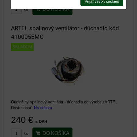
Prijať všetky cookies
DO KOŠÍKA
ks
ARTEL spalinový ventilátor - dúchadlo kód
410005EMC
SKLADOM
Originálny spalinový ventlátor - dúchadlo od výrobcu ARTEL
Dostupnosť:
Na otázku
240 €
s DPH
DO KOŠÍKA
ks