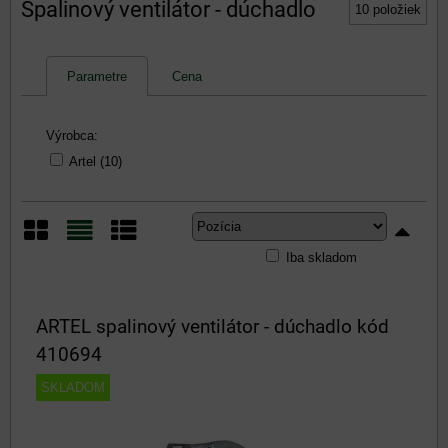
Spalinový ventilátor - dúchadlo
10
položiek
Parametre
Cena
Výrobca:
Artel (10)
Iba skladom
Mriežka
Zoznam
Tabuľka
ARTEL spalinový ventilátor - dúchadlo kód
410694
SKLADOM