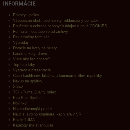
INFORMÁCIE
Privacy - policy
Všeobecné obch. podmienky, reklamačný poriadok
Poučenie o ochrane osobných údajov a použ.COOKIES
Formulár - odstúpenie od zmluvy
Reklamačný formulár
Výpredaj
Dotácie na kotly na pelety
Lacné brikety, drevo
Viete aký krb chcete?
Top foto krby
Výstavy a prezentácie
Cech kachliarov, krbárov a kominárov Slov. republiky
Nákup na splátky
Súťaž
TQI - Tuma Quality Index
Eco Plus System
Novinky
Najpredávanejší produkt
Nájdi si svojho kominára, kachliara v SR
Bazár TUMA
Katalógy (na stiahnutie)