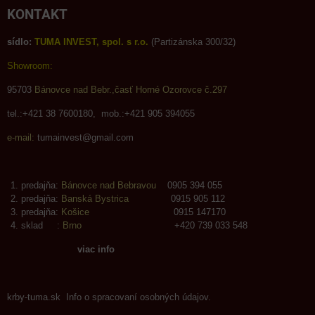
KONTAKT
sídlo:
TUMA INVEST, spol. s r.o.
(Partizánska 300/32)
Showroom:
95703
Bánovce nad Bebr.,časť Horné Ozorovce č.297
tel.:+421 38 7600180, mob.:+421 905 394055
e-mail:
tumainvest@gmail.com
predajňa:
Bánovce nad Bebravou
0905 394 055
predajňa:
Banská Bystrica
0915 905 112
predajňa:
Košice
0915 147170
sklad :
Brno
+420 739 033 548
viac info
krby-tuma.sk Info o spracovaní osobných údajov.