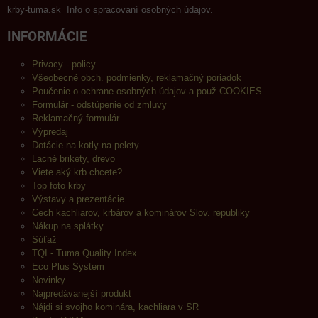
krby-tuma.sk Info o spracovaní osobných údajov.
INFORMÁCIE
Privacy - policy
Všeobecné obch. podmienky, reklamačný poriadok
Poučenie o ochrane osobných údajov a použ.COOKIES
Formulár - odstúpenie od zmluvy
Reklamačný formulár
Výpredaj
Dotácie na kotly na pelety
Lacné brikety, drevo
Viete aký krb chcete?
Top foto krby
Výstavy a prezentácie
Cech kachliarov, krbárov a kominárov Slov. republiky
Nákup na splátky
Súťaž
TQI - Tuma Quality Index
Eco Plus System
Novinky
Najpredávanejší produkt
Nájdi si svojho kominára, kachliara v SR