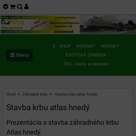
E - SHOP
KONTAKT
NOVINKY
Menu
EXOTICKÁ ZÁHRADA
FAQ - otázky a odpovede
Úvod
Záhradné krby
Stavba krbu atlas hnedý
Stavba krbu atlas hnedý
Prezentácia a stavba záhradného krbu
Atlas hnedý.