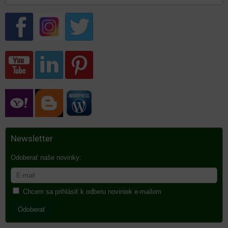
Newsletter
Odoberať naše novinky:
Chcem sa prihlásiť k odberu noviniek e-mailom
Odoberať