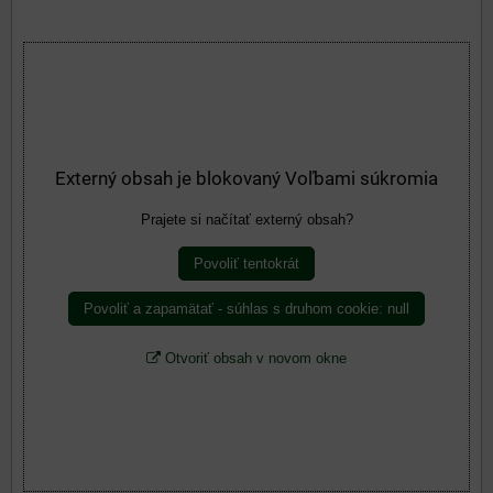
Externý obsah je blokovaný Voľbami súkromia
Prajete si načítať externý obsah?
Povoliť tentokrát
Povoliť a zapamätať - súhlas s druhom cookie: null
Otvoriť obsah v novom okne