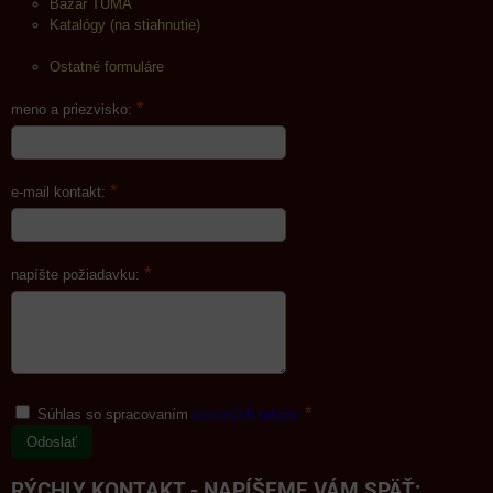
Bazár TUMA
Katalógy (na stiahnutie)
Ostatné formuláre
*
meno a priezvisko:
*
e-mail kontakt:
*
napíšte požiadavku:
*
Súhlas so spracovaním
osobných údajov
Odoslať
RÝCHLY KONTAKT - NAPÍŠEME VÁM SPÄŤ: