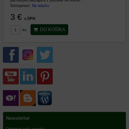
pachovpochádzajúce z potrubia na odvod...
Dostupnosť:
Na otázku
3 €
s DPH
DO KOŠÍKA
ks
Newsletter
Odoberať naše novinky: