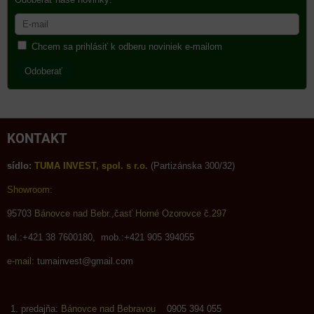
Chcem sa prihlásiť k odberu noviniek e-mailom
Odoberať
KONTAKT
sídlo:
TUMA INVEST, spol. s r.o.
(Partizánska 300/32)
Showroom:
95703
Bánovce nad Bebr.,časť Horné Ozorovce č.297
tel.:+421 38 7600180, mob.:+421 905 394055
e-mail:
tumainvest@gmail.com
predajňa:
Bánovce nad Bebravou
0905 394 055