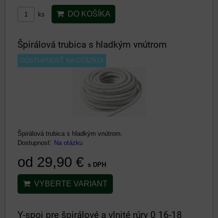
DO KOŠÍKA
ks
Špirálová trubica s hladkým vnútrom
DOSTUPNOSŤ NA OTÁZKU!
Špirálová trubica s hladkým vnútrom.
Dostupnosť:
Na otázku
od 29,90 €
s DPH
VYBERTE VARIANT
Y-spoj pre špirálové a vlnité rúry 0 16-18