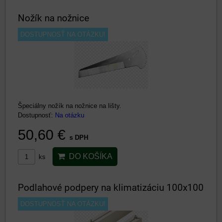
Nožík na nožnice
DOSTUPNOSŤ NA OTÁZKU!
Špeciálny nožík na nožnice na lišty.
Dostupnosť:
Na otázku
50,60 €
s DPH
DO KOŠÍKA
ks
Podlahové podpery na klimatizáciu 100x100
DOSTUPNOSŤ NA OTÁZKU!