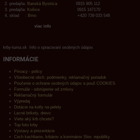
predajňa:
Banská Bystrica
0915 905 112
predajňa:
Košice
0915 147170
sklad :
Brno
+420 739 033 548
viac info
krby-tuma.sk Info o spracovaní osobných údajov.
INFORMÁCIE
Privacy - policy
Všeobecné obch. podmienky, reklamačný poriadok
Poučenie o ochrane osobných údajov a použ.COOKIES
Formulár - odstúpenie od zmluvy
Reklamačný formulár
Výpredaj
Dotácie na kotly na pelety
Lacné brikety, drevo
Viete aký krb chcete?
Top foto krby
Výstavy a prezentácie
Cech kachliarov, krbárov a kominárov Slov. republiky