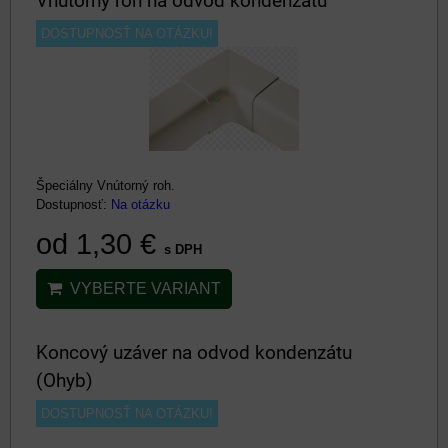
Vnútorný roh na odvod kondenzátu
DOSTUPNOSŤ NA OTÁZKU!
Špeciálny Vnútorný roh.
Dostupnosť:
Na otázku
od 1,30 €
s DPH
VYBERTE VARIANT
Koncový uzáver na odvod kondenzátu
(Ohyb)
DOSTUPNOSŤ NA OTÁZKU!