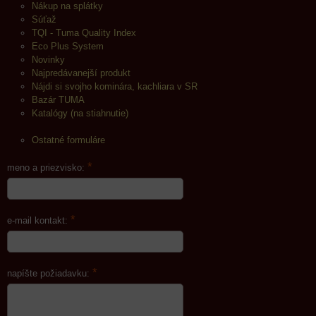
Nákup na splátky
Súťaž
TQI - Tuma Quality Index
Eco Plus System
Novinky
Najpredávanejší produkt
Nájdi si svojho kominára, kachliara v SR
Bazár TUMA
Katalógy (na stiahnutie)
Ostatné formuláre
*
meno a priezvisko:
*
e-mail kontakt:
*
napíšte požiadavku: