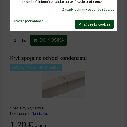
podrobné informácie alebo upraviť svoje preferencie.
Zásady ochrany osobných údajov
Špeciálna základňa kanála a kryt. 35x30mm
Dostupnosť:
Na otázku
Ukázať podrobnosti
Prijať všetky cookies
5,80 €
s DPH
DO KOŠÍKA
ks
Kryt spoja na odvod kondenzátu
DOSTUPNOSŤ NA OTÁZKU!
Špeciálny kryt spoja.
Dostupnosť:
Na otázku
1,20 €
s DPH