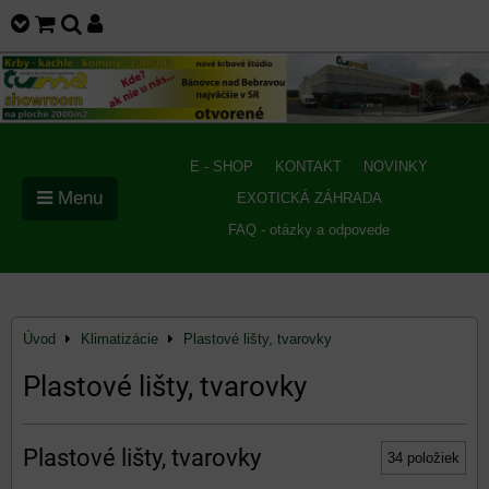
E - SHOP
KONTAKT
NOVINKY
Menu
EXOTICKÁ ZÁHRADA
FAQ - otázky a odpovede
Úvod
Klimatizácie
Plastové lišty, tvarovky
Plastové lišty, tvarovky
Plastové lišty, tvarovky
34
položiek