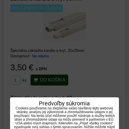
DOSTUPNOSŤ NA OTÁZKU!
Špeciálna základňa kanála a kryt. 25x25mm
Dostupnosť:
Na otázku
3,50 €
s DPH
DO KOŠÍKA
ks
Základňa kanála a kryt 40mm
Predvoľby súkromia
Cookies používame na zlepšenie vašej návštevy tejto webovej
stránky, analýzu jej výkonnosti a zhromažďovanie údajov o jej
používaní. Na tento účel môžeme použiť nástroje a služby tretích
strán a zhromaždené údaje sa môžu preniesť k partnerom v EÚ,
USA alebo iných krajinách. Kliknutím na „Prijať všetky cookies“
vyjadrujete svoj súhlas s týmto spracovaním. Nižšie môžete nájsť