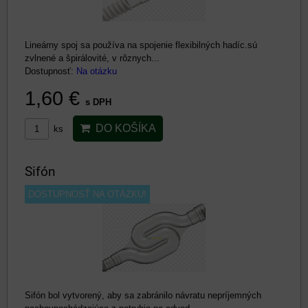
Lineárny spoj sa používa na spojenie flexibilných hadíc.sú
zvlnené a špirálovité, v rôznych...
Dostupnosť:
Na otázku
1,60 €
s DPH
DO KOŠÍKA
ks
Sifón
DOSTUPNOSŤ NA OTÁZKU!
Sifón bol vytvorený, aby sa zabránilo návratu nepríjemných