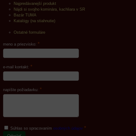
Najpredávanejší produkt
Nájdi si svojho kominára, kachliara v SR
Bazár TUMA
Katalógy (na stiahnutie)
Ostatné formuláre
*
meno a priezvisko:
*
e-mail kontakt:
*
napíšte požiadavku:
*
Súhlas so spracovaním
osobných údajov
Odoslať