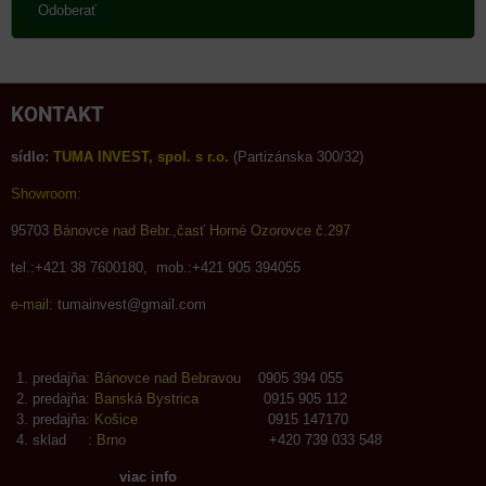
Odoberať
KONTAKT
sídlo:
TUMA INVEST, spol. s r.o.
(Partizánska 300/32)
Showroom:
95703
Bánovce nad Bebr.,časť Horné Ozorovce č.297
tel.:+421 38 7600180, mob.:+421 905 394055
e-mail:
tumainvest@gmail.com
predajňa:
Bánovce nad Bebravou
0905 394 055
predajňa:
Banská Bystrica
0915 905 112
predajňa:
Košice
0915 147170
sklad :
Brno
+420 739 033 548
viac info