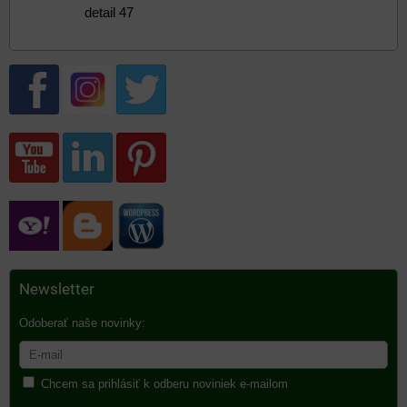
detail 47
Newsletter
Odoberať naše novinky:
Chcem sa prihlásiť k odberu noviniek e-mailom