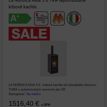
La Nordica Asia 5.0 7kw teplovzdušné
krbové kachle
LA NORDICA ASIA 5.0 - krbové kachle od výhradného dovozcu
TUMA s autorizovaným servisom pre SR
Dostupnosť:
Na otázku
1516,40 €
s DPH