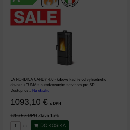
LA NORDICA CANDY 4.0 - krbové kachle od výhradného
dovozcu TUMA s autorizovaným servisom pre SR
Dostupnosť:
Na otázku
1093,10 €
s DPH
1286 €
s DPH
Zľava 15%
DO KOŠÍKA
ks