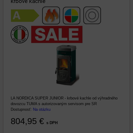
krbové kachle
LA NORDICA SUPER JUNIOR - krbové kachle od výhradného
dovozcu TUMA s autorizovaným servisom pre SR
Dostupnosť:
Na otázku
804,95 €
s DPH