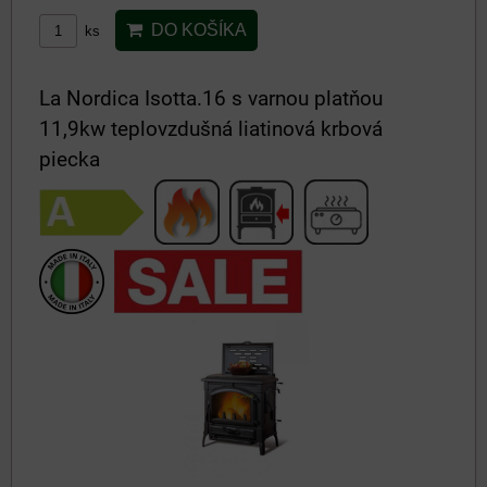
DO KOŠÍKA
ks
La Nordica Isotta.16 s varnou platňou
11,9kw teplovzdušná liatinová krbová
piecka