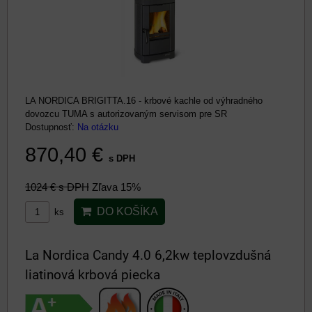
LA NORDICA BRIGITTA.16 - krbové kachle od výhradného
dovozcu TUMA s autorizovaným servisom pre SR
Dostupnosť:
Na otázku
870,40 €
s DPH
1024 €
s DPH
Zľava 15%
DO KOŠÍKA
ks
La Nordica Candy 4.0 6,2kw teplovzdušná
liatinová krbová piecka