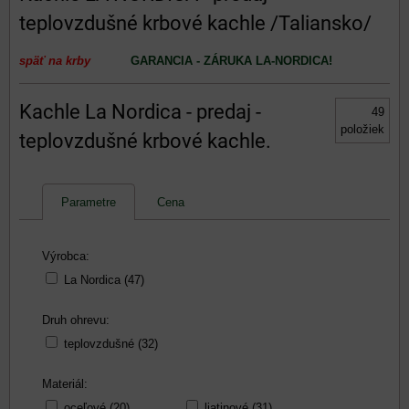
teplovzdušné krbové kachle /Taliansko/
s
päť na krby
GARANCIA - ZÁRUKA LA-NORDICA!
Kachle La Nordica - predaj -
49
položiek
teplovzdušné krbové kachle.
Parametre
Cena
Výrobca:
La Nordica (47)
Druh ohrevu:
teplovzdušné (32)
Materiál:
oceľové (20)
liatinové (31)