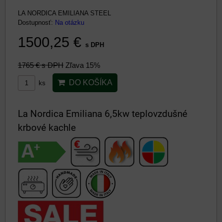
LA NORDICA EMILIANA STEEL
Dostupnosť:
Na otázku
1500,25 €
s DPH
1765 €
s DPH
Zľava 15%
DO KOŠÍKA
ks
La Nordica Emiliana 6,5kw teplovzdušné
krbové kachle