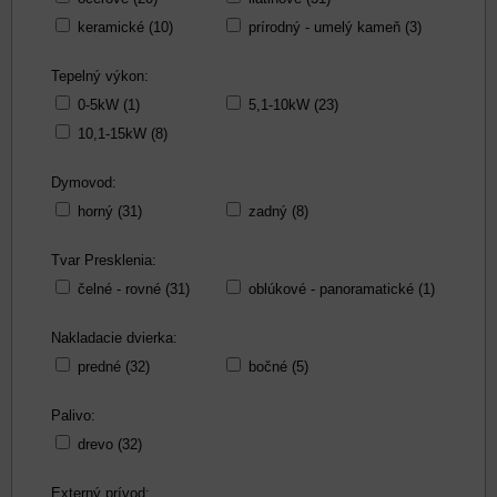
keramické (10)
prírodný - umelý kameň (3)
Tepelný výkon:
0-5kW (1)
5,1-10kW (23)
10,1-15kW (8)
Dymovod:
horný (31)
zadný (8)
Tvar Presklenia:
čelné - rovné (31)
oblúkové - panoramatické (1)
Nakladacie dvierka:
predné (32)
bočné (5)
Palivo:
drevo (32)
Externý prívod: