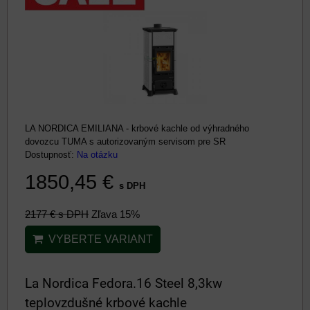
LA NORDICA EMILIANA - krbové kachle od výhradného
dovozcu TUMA s autorizovaným servisom pre SR
Dostupnosť:
Na otázku
1850,45 €
s DPH
2177 €
s DPH
Zľava 15%
VYBERTE VARIANT
La Nordica Fedora.16 Steel 8,3kw
teplovzdušné krbové kachle