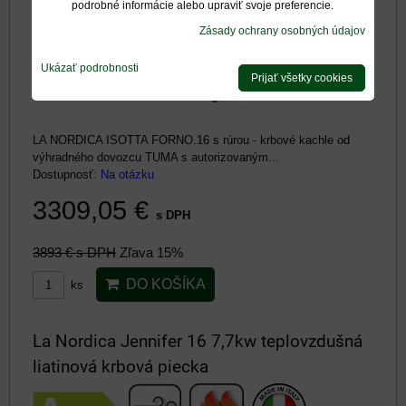
podrobné informácie alebo upraviť svoje preferencie.
Zásady ochrany osobných údajov
Ukázať podrobnosti
Prijať všetky cookies
LA NORDICA ISOTTA FORNO.16 s rúrou - krbové kachle od
výhradného dovozcu TUMA s autorizovaným...
Dostupnosť:
Na otázku
3309,05 €
s DPH
3893 €
s DPH
Zľava 15%
DO KOŠÍKA
ks
La Nordica Jennifer 16 7,7kw teplovzdušná
liatinová krbová piecka