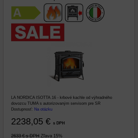
LA NORDICA ISOTTA.16 - krbové kachle od výhradného
dovozcu TUMA s autorizovaným servisom pre SR
Dostupnosť:
Na otázku
2238,05 €
s DPH
2633 €
s DPH
Zľava 15%