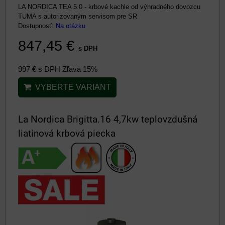
LA NORDICA TEA 5.0 - krbové kachle od výhradného dovozcu
TUMA s autorizovaným servisom pre SR
Dostupnosť:
Na otázku
847,45 €
s DPH
997 €
s DPH
Zľava 15%
VYBERTE VARIANT
La Nordica Brigitta.16 4,7kw teplovzdušná
liatinová krbová piecka