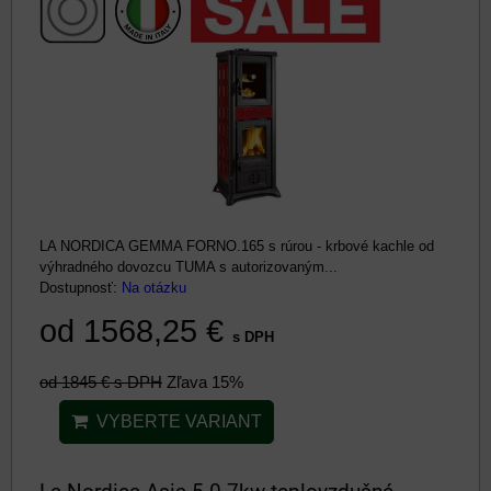
LA NORDICA GEMMA FORNO.165 s rúrou - krbové kachle od
výhradného dovozcu TUMA s autorizovaným...
Dostupnosť:
Na otázku
od 1568,25 €
s DPH
od 1845 €
s DPH
Zľava 15%
VYBERTE VARIANT