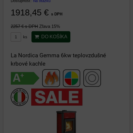
Dostupnosť:
Na otázku
1918,45 €
s DPH
2257 €
s DPH
Zľava 15%
DO KOŠÍKA
ks
La Nordica Gemma 6kw teplovzdušné
krbové kachle