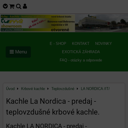
E - SHOP
KONTAKT
NOVINKY
Menu
EXOTICKÁ ZÁHRADA
FAQ - otázky a odpovede
Úvod
Krbové kachle
Teplovzdušné
LA NORDICA /IT/
Kachle La Nordica - predaj -
teplovzdušné krbové kachle.
Kachle LA NORDICA - predaj -