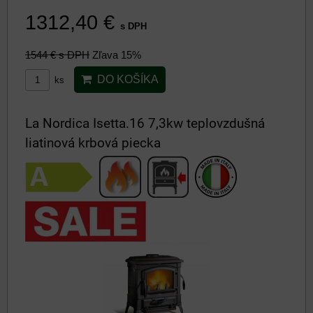
1312,40 €
s DPH
1544 €
s DPH
Zľava 15%
DO KOŠÍKA
ks
La Nordica Isetta.16 7,3kw teplovzdušná
liatinová krbová piecka