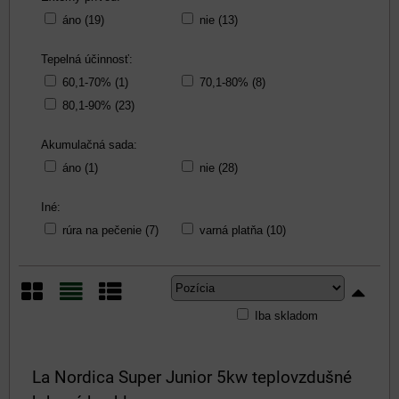
áno (19)
nie (13)
Tepelná účinnosť:
60,1-70% (1)
70,1-80% (8)
80,1-90% (23)
Akumulačná sada:
áno (1)
nie (28)
Iné:
rúra na pečenie (7)
varná platňa (10)
Iba skladom
Mriežka
Zoznam
Tabuľka
La Nordica Super Junior 5kw teplovzdušné