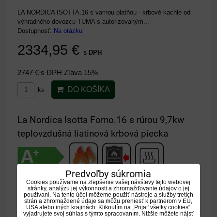
LA NORDICA ISOTTA.16 s varnou platňou - krbové kachle od
výhradného dovozcu TUMA s autorizovaným...
Dostupnosť:
Na otázku
2334,95 €
s DPH
2747 €
s DPH
Zľava 15%
DO KOŠÍKA
ks
La Nordica Isotta Forno.16 s rúrou 9,7kw
teplovzdušná liatinová krbová piecka
Predvoľby súkromia
Cookies používame na zlepšenie vašej návštevy tejto webovej
stránky, analýzu jej výkonnosti a zhromažďovanie údajov o jej
používaní. Na tento účel môžeme použiť nástroje a služby tretích
strán a zhromaždené údaje sa môžu preniesť k partnerom v EÚ,
USA alebo iných krajinách. Kliknutím na „Prijať všetky cookies“
vyjadrujete svoj súhlas s týmto spracovaním. Nižšie môžete nájsť