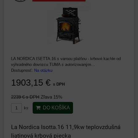
LA NORDICA ISETTA.16 s varnou platňou - krbové kachle od
výhradného dovozcu TUMA s autorizovaným...
Dostupnosť:
Na otázku
1903,15 €
s DPH
2239 €
s DPH
Zľava 15%
DO KOŠÍKA
ks
La Nordica Isotta.16 11,9kw teplovzdušná
liatinová krbová piecka