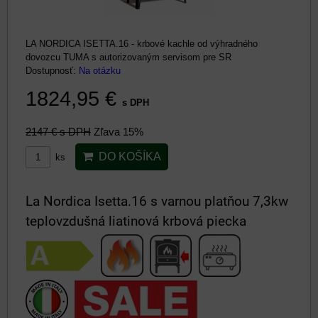
LA NORDICA ISETTA.16 - krbové kachle od výhradného
dovozcu TUMA s autorizovaným servisom pre SR
Dostupnosť:
Na otázku
1824,95 €
s DPH
2147 €
s DPH
Zľava 15%
DO KOŠÍKA
ks
La Nordica Isetta.16 s varnou platňou 7,3kw
teplovzdušná liatinová krbová piecka