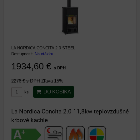
LA NORDICA CONCITA 2.0 STEEL
Dostupnosť:
Na otázku
1934,60 €
s DPH
2276 €
s DPH
Zľava 15%
DO KOŠÍKA
ks
La Nordica Concita 2.0 11,8kw teplovzdušné
krbové kachle