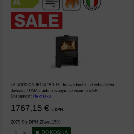
LA NORDICA JENNIFER 16 - krbové kachle od výhradného
dovozcu TUMA s autorizovaným servisom pre SR
Dostupnosť:
Na otázku
1767,15 €
s DPH
2079 €
s DPH
Zľava 15%
DO KOŠÍKA
ks