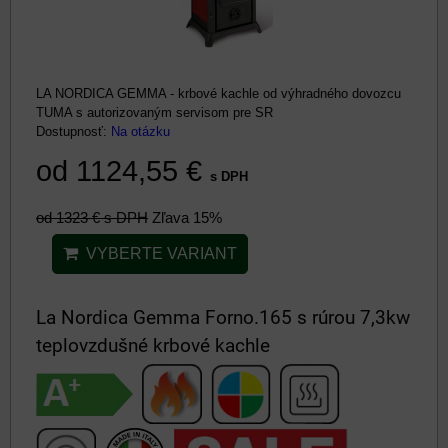
LA NORDICA GEMMA - krbové kachle od výhradného dovozcu
TUMA s autorizovaným servisom pre SR
Dostupnosť:
Na otázku
od 1124,55 €
s DPH
od 1323 €
s DPH
Zľava 15%
VYBERTE VARIANT
La Nordica Gemma Forno.165 s rúrou 7,3kw
teplovzdušné krbové kachle