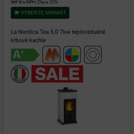
947 €
s DPH
Zľava 15%
VYBERTE VARIANT
La Nordica Tea 5.0 7kw teplovzdušné
krbové kachle