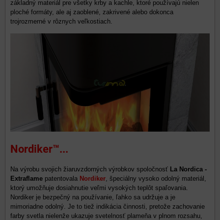
základný materiál pre všetky krby a kachle, ktoré používajú nielen
ploché formáty, ale aj zaoblené, zakrivené alebo dokonca
trojrozmerné v rôznych veľkostiach.
​Nordiker™...
Na výrobu svojich žiaruvzdorných výrobkov spoločnosť
La Nordica -
Extraflame
patentovala
Nordiker
, špeciálny vysoko odolný materiál,
ktorý umožňuje dosiahnutie veľmi vysokých teplôt spaľovania.
Nordiker je bezpečný na používanie, ľahko sa udržuje a je
mimoriadne odolný. Je to tiež indikácia činnosti, pretože zachovanie
farby svetla nielenže ukazuje svetelnosť plameňa v plnom rozsahu,