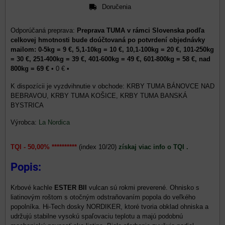
Doručenia
Preprava TUMA v rámci Slovenska podľa
celkovej hmotnosti bude doúčtovaná po potvrdení objednávky
mailom: 0-5kg = 9 €, 5,1-10kg = 10 €, 10,1-100kg = 20 €, 101-250kg
= 30 €, 251-400kg = 39 €, 401-600kg = 49 €, 601-800kg = 58 €, nad
800kg = 69 €
•
0 €
•
KRBY TUMA BÁNOVCE NAD
BEBRAVOU, KRBY TUMA KOŠICE, KRBY TUMA BANSKÁ
BYSTRICA
Výrobca:
La Nordica
TQI - 50,00% **********
(index 10/20)
získaj viac info o TQI .
Popis:
Krbové kachle
ESTER BII
vulcan sú rokmi preverené. Ohnisko s
liatinovým roštom s otočným odstraňovaním popola do veľkého
popolníka. Hi-Tech dosky NORDIKER, ktoré tvoria obklad ohniska a
udržujú stabilne vysokú spaľovaciu teplotu a majú podobnú