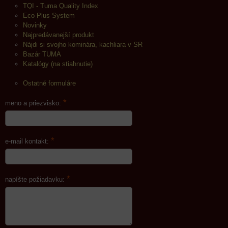
TQI - Tuma Quality Index
Eco Plus System
Novinky
Najpredávanejší produkt
Nájdi si svojho kominára, kachliara v SR
Bazár TUMA
Katalógy (na stiahnutie)
Ostatné formuláre
*
meno a priezvisko:
*
e-mail kontakt:
*
napíšte požiadavku: