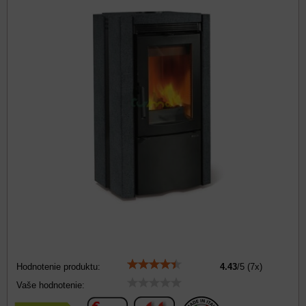
Hodnotenie produktu:
4.43
/
5
(
7
x)
Vaše hodnotenie: