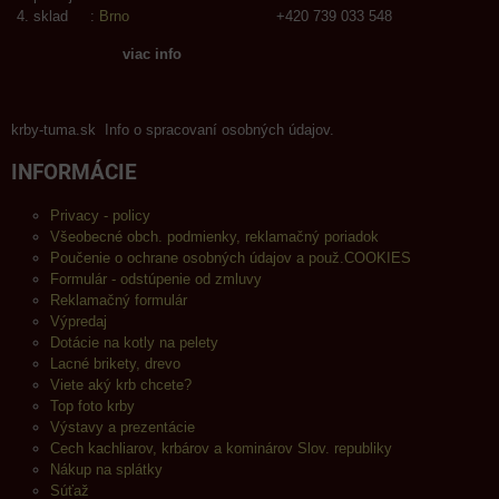
sklad :
Brno
+420 739 033 548
viac info
krby-tuma.sk Info o spracovaní osobných údajov.
INFORMÁCIE
Privacy - policy
Všeobecné obch. podmienky, reklamačný poriadok
Poučenie o ochrane osobných údajov a použ.COOKIES
Formulár - odstúpenie od zmluvy
Reklamačný formulár
Výpredaj
Dotácie na kotly na pelety
Lacné brikety, drevo
Viete aký krb chcete?
Top foto krby
Výstavy a prezentácie
Cech kachliarov, krbárov a kominárov Slov. republiky
Nákup na splátky
Súťaž