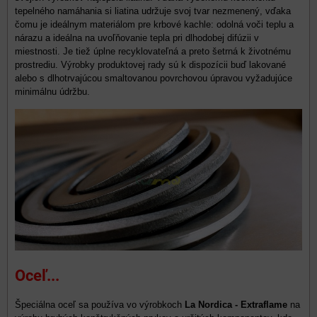
tepelného namáhania si liatina udržuje svoj tvar nezmenený, vďaka
čomu je ideálnym materiálom pre krbové kachle: odolná voči teplu a
nárazu a ideálna na uvoľňovanie tepla pri dlhodobej difúzii v
miestnosti. Je tiež úplne recyklovateľná a preto šetrná k životnému
prostrediu. Výrobky produktovej rady sú k dispozícii buď lakované
alebo s dlhotrvajúcou smaltovanou povrchovou úpravou vyžadujúce
minimálnu údržbu.
Oceľ...
Špeciálna oceľ sa používa vo výrobkoch
La Nordica - Extraflame
na