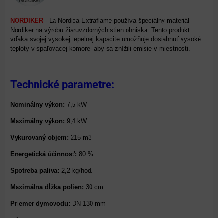
NORDIKER
- La Nordica-Extraflame používa špeciálny materiál
Nordiker na výrobu žiaruvzdorných stien ohniska. Tento produkt
vďaka svojej vysokej tepelnej kapacite umožňuje dosiahnuť vysoké
teploty v spaľovacej komore, aby sa znížili emisie v miestnosti.
Technické parametre:
Nominálny výkon:
7,5 kW
Maximálny výkon:
9,4 kW
Vykurovaný objem:
215 m3
Energetická účinnosť:
80
%
Spotreba paliva:
2,2 kg/hod.
Maximálna dĺžka polien:
30 cm
Priemer dymovodu:
DN 130 mm