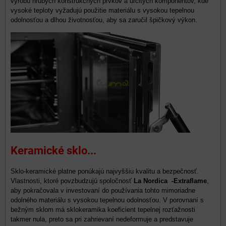
výrobu hrubých konštrukčných prvkov a určitých komponentov, kde
vysoké teploty vyžadujú použitie materiálu s vysokou tepelnou
odolnosťou a dlhou životnosťou, aby sa zaručil špičkový výkon.
Keramické sklo...
Sklo-keramické platne ponúkajú najvyššiu kvalitu a bezpečnosť.
Vlastnosti, ktoré povzbudzujú spoločnosť
La Nordica -Extraflame
,
aby pokračovala v investovaní do používania tohto mimoriadne
odolného materiálu s vysokou tepelnou odolnosťou. V porovnaní s
bežným sklom má sklokeramika koeficient tepelnej rozťažnosti
takmer nula, preto sa pri zahrievaní nedeformuje a predstavuje