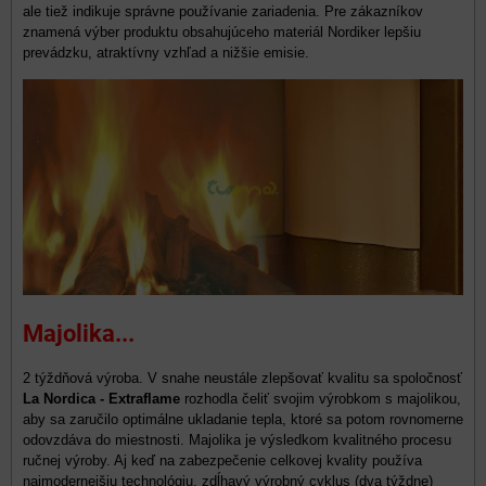
ale tiež indikuje správne používanie zariadenia. Pre zákazníkov
znamená výber produktu obsahujúceho materiál Nordiker lepšiu
prevádzku, atraktívny vzhľad a nižšie emisie.
Majolika...
2 týždňová výroba. V snahe neustále zlepšovať kvalitu sa spoločnosť
La Nordica - Extraflame
rozhodla čeliť svojim výrobkom s majolikou,
aby sa zaručilo optimálne ukladanie tepla, ktoré sa potom rovnomerne
odovzdáva do miestnosti. Majolika je výsledkom kvalitného procesu
ručnej výroby. Aj keď na zabezpečenie celkovej kvality používa
najmodernejšiu technológiu, zdĺhavý výrobný cyklus (dva týždne)