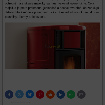
potrebný na získanie majoliky sa musí vykonať úplne ručne. Celá
majolika je preto prekrásna, jedinečná a neopakovateľná, čo zaručujú
detaily, ktoré môžete pozorovať na každom jednotlivom kuse, ako sú
praskliny, škvrny a tieňovanie.
Bluesky
Twitter
Facebook
Pinterest
Reddit
LinkedIn
WhatsApp
E-
mail