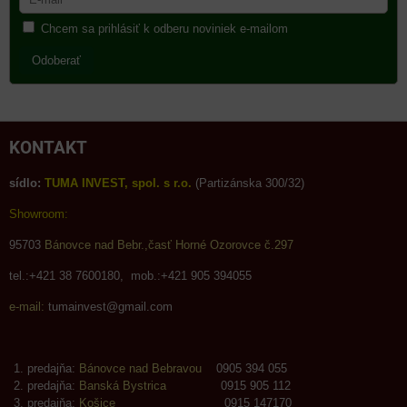
Chcem sa prihlásiť k odberu noviniek e-mailom
Odoberať
KONTAKT
sídlo:
TUMA INVEST, spol. s r.o.
(Partizánska 300/32)
Showroom:
95703
Bánovce nad Bebr.,časť Horné Ozorovce č.297
tel.:+421 38 7600180, mob.:+421 905 394055
e-mail:
tumainvest@gmail.com
predajňa:
Bánovce nad Bebravou
0905 394 055
predajňa:
Banská Bystrica
0915 905 112
predajňa:
Košice
0915 147170