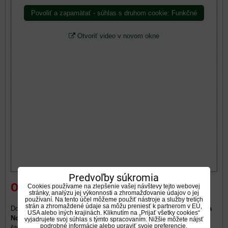
Povoliť a zapamätať - súhlas s druhom cookie: Funkčné
Otvoriť video v novom okne
Predvoľby súkromia
Originál Talianský produkt...
Cookies používame na zlepšenie vašej návštevy tejto webovej
stránky, analýzu jej výkonnosti a zhromažďovanie údajov o jej
používaní. Na tento účel môžeme použiť nástroje a služby tretích
strán a zhromaždené údaje sa môžu preniesť k partnerom v EÚ,
Dokonalosť v Taliansku sa odráža vo všetkých radoch produktov
La
USA alebo iných krajinách. Kliknutím na „Prijať všetky cookies“
Nordica - Extraflame
, kde sa ergonómia, starostlivá pozornosť k
vyjadrujete svoj súhlas s týmto spracovaním. Nižšie môžete nájsť
podrobné informácie alebo upraviť svoje preferencie.
štýlu a detailom, predstavivosť a nulový vplyv na životné prostredie