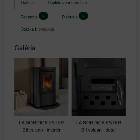
Galéria
Doplnkové informácie
0
0
Recenzie
Diskusia
Otázka k produktu
Galéria
LA NORDICA ESTER
LA NORDICA ESTER
BII vulcan - interiér
BII vulcan - detail