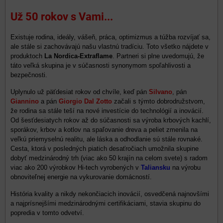
Už 50 rokov s Vami...
Existuje rodina, ideály, vášeň, práca, optimizmus a túžba rozvíjať sa,
ale stále si zachovávajú našu vlastnú tradíciu. Toto všetko nájdete v
produktoch
La Nordica-Extraflame
. Partneri si plne uvedomujú, že
táto veľká skupina je v súčasnosti synonymom spoľahlivosti a
bezpečnosti.
Uplynulo už päťdesiat rokov od chvíle, keď pán
Silvano
, pán
Giannino
a pán
Giorgio Dal Zotto
začali s týmto dobrodružstvom,
že rodina sa stále teší na nové investície do technológií a inovácií.
Od šesťdesiatych rokov až do súčasnosti sa výroba krbových kachlí,
sporákov, krbov a kotlov na spaľovanie dreva a peliet zmenila na
veľkú priemyselnú realitu, ale láska a odhodlanie sú stále rovnaké.
Cesta, ktorá v posledných piatich desaťročiach umožnila skupine
dobyť medzinárodný trh (viac ako 50 krajín na celom svete) s radom
viac ako 200 výrobkov Hi-tech vyrobených v
Taliansku
na výrobu
obnoviteľnej energie na vykurovanie domácností.
História kvality a nikdy nekončiacich inovácií, osvedčená najnovšími
a najprísnejšími medzinárodnými certifikáciami, stavia skupinu do
popredia v tomto odvetví.