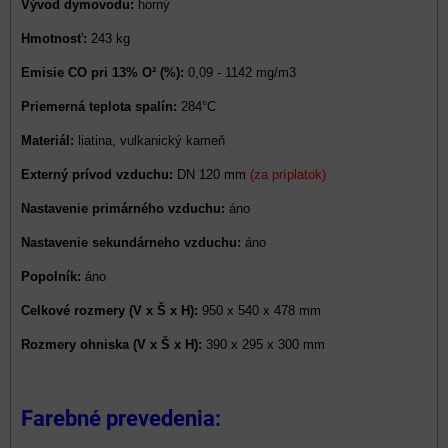
Vývod dymovodu:
horný
Hmotnosť:
243 kg
Emisie CO pri 13% O² (%):
0,09 - 1142 mg/m3
Priemerná teplota spalín:
284°C
Materiál:
liatina, vulkanický kameň
Externý prívod vzduchu:
DN 120 mm
(za príplatok)
Nastavenie primárného vzduchu:
áno
Nastavenie sekundárneho vzduchu:
áno
Popolník:
áno
Celkové rozmery (V x Š x H):
950 x 540 x 478 mm
Rozmery ohniska (V x Š x H):
390 x 295 x 300 mm
Farebné prevedenia: