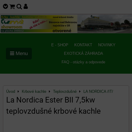
E - SHOP
KONTAKT
NOVINKY
Menu
EXOTICKÁ ZÁHRADA
FAQ - otázky a odpovede
Úvod
Krbové kachle
Teplovzdušné
LA NORDICA /IT/
La Nordica Ester BII 7,5kw
teplovzdušné krbové kachle