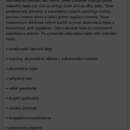
mechanickú pevnosť ako liatina. Biele sfarbenie zvyšuje podiel
sálavého tepla cez sklo a udržuje čisté sklo po dlhú dobu. Silne
predhrievaný primárny a sekundárny vzduch umožňuje čistotu
procesu horenia dreva a ľahkú jemnú reguláciu horenia. Nové
mastencové obloženie celých kachlí zvyšuje akumuláciu tepla a
bezpečnosť proti popáleniu. Odovzdávanie tepla je rovnomerné,
neprehrieva priestor. Po vyhasnutí odovzdáva teplo ešte niekoľko
hodín.
• smaltované liatinové diely
• masívny akumulačný obklad z vulkanického kameňa
• akumulácia tepla
• pohyblivý rošt
• veľké presklenie
• dvojité spaľovanie
• vysoká účinnosť
• dvojplášťová konštrukcia
• priestranný popolník