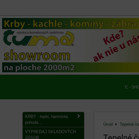
E - SH
KRBY - teplo, harmónia,
pohoda...
Úvod
Tepelné če
VÝPREDAJ SKLADOVÝCH
Tepelné č
ZÁSOB