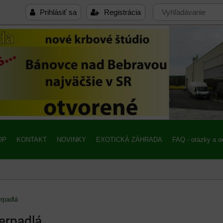
Prihlásiť sa
Registrácia
OP
KONTAKT
NOVINKY
EXOTICKÁ ZÁHRADA
FAQ - otázky a 
rpadlá
erpadlá