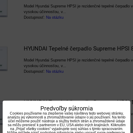
Model Hyundai Supreme HPSI je rezidenčné tepelné čerpadlo 
vysokou účinnosťou, v...
Dostupnosť:
Na otázku
HYUNDAI Tepelné čerpadlo Supreme HPSI
Model Hyundai Supreme HPSI je rezidenčné tepelné čerpadlo 
vysokou účinnosťou, v...
Dostupnosť:
Na otázku
HYUNDAI Tepelné čerpadlo Supreme HPSI
Predvoľby súkromia
Cookies používame na zlepšenie vašej návštevy tejto webovej stránky,
Model Hyundai Supreme HPSI je rezidenčné tepelné čerpadlo 
analýzu jej výkonnosti a zhromažďovanie údajov o jej používaní. Na tento
vysokou účinnosťou, v...
účel môžeme použiť nástroje a služby tretích strán a zhromaždené údaje
sa môžu preniesť k partnerom v EÚ, USA alebo iných krajinách. Kliknutím
Dostupnosť:
Na otázku
na „Prijať všetky cookies“ vyjadrujete svoj súhlas s týmto spracovaním.
Nižšie môžete nájsť podrobné informácie alebo upraviť svoje preferencie.