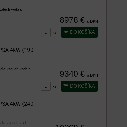
vzduch-voda s
8978 €
s DPH
DO KOŠÍKA
ks
HPSA 4kW (190
adlo vzduch-voda s
9340 €
s DPH
DO KOŠÍKA
ks
HPSA 4kW (240
adlo vzduch-voda s