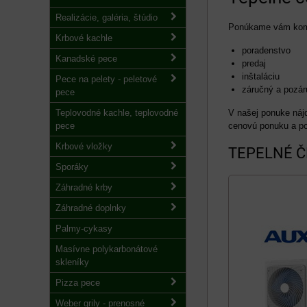
Realizácie, galéria, štúdio
Ponúkame vám kompl
Krbové kachle
poradenstvo
Kanadské pece
predaj
inštaláciu
Pece na pelety - peletové
záručný a pozár
pece
Teplovodné kachle, teplovodné
V našej ponuke nájd
pece
cenovú ponuku a po
Krbové vložky
TEPELNÉ 
Sporáky
Záhradné krby
Záhradné doplnky
Palmy-cykasy
Masívne polykarbonátové
skleníky
Pizza pece
Weber grily - prenosné