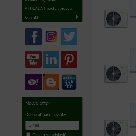
VYHĽADAŤ podľa výrobcu
Kontakt
Newsletter
Odoberať naše novinky:
Chcem sa prihlásiť k