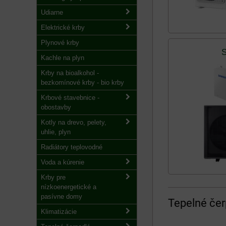
Udiarne
Elektrické krby
Plynové krby
Kachle na plyn
Krby na bioalkohol -
bezkomínové krby - bio krby
Krbové stavebnice -
obostavby
Kotly na drevo, pelety,
uhlie, plyn
Radiátory teplovodné
Voda a kúrenie
Krby pre
nízkoenergetické a
pasívne domy
Tepelné čer
Klimatizácie