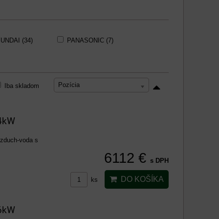
UNDAI (34)
PANASONIC (7)
Pozícia
Iba skladom
 4kW
vzduch-voda s
6112 €
s DPH
DO KOŠÍKA
ks
 6kW