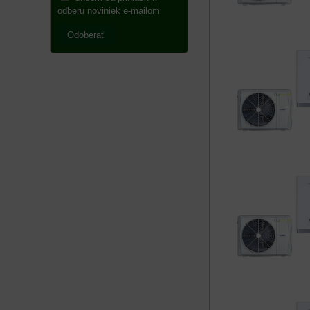
odberu noviniek e-mailom
Odoberať