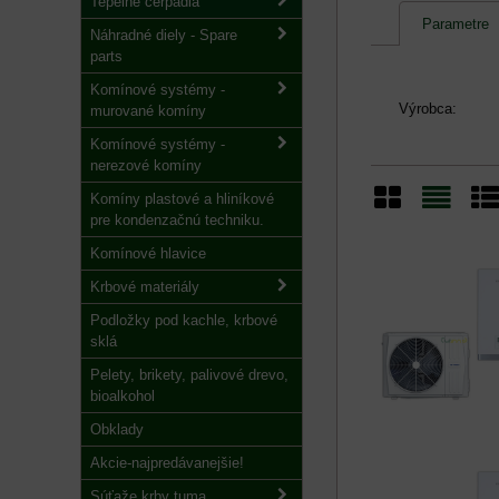
Tepelné čerpadlá
Parametre
Náhradné diely - Spare
parts
Komínové systémy -
Výrobca:
murované komíny
Komínové systémy -
nerezové komíny
Komíny plastové a hliníkové
pre kondenzačnú techniku.
Mriežka
Zozn
Ta
Komínové hlavice
Krbové materiály
Podložky pod kachle, krbové
sklá
Pelety, brikety, palivové drevo,
bioalkohol
Obklady
Akcie-najpredávanejšie!
Súťaže krby tuma