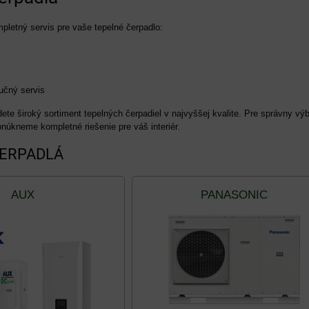
etný servis pre vaše tepelné čerpadlo:
učný servis
ete široký sortiment tepelných čerpadiel v najvyššej kvalite. Pre správny v
núkneme kompletné riešenie pre váš interiér.
ČERPADLÁ
AUX
PANASONIC