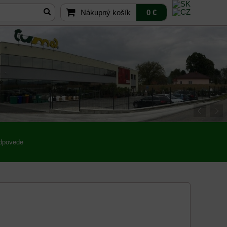
Nákupný košík
0 €
odpovede