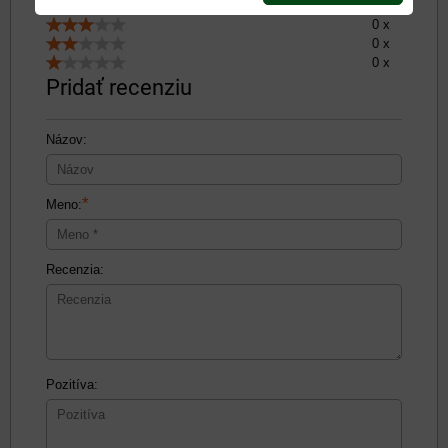
0 x
0 x
0 x
0 x
Pridať recenziu
Názov:
*
Meno:
Recenzia:
Pozitíva: