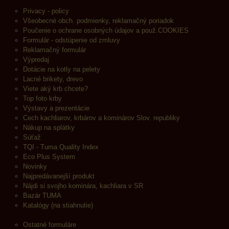
Privacy - policy
Všeobecné obch. podmienky, reklamačný poriadok
Poučenie o ochrane osobných údajov a použ.COOKIES
Formulár - odstúpenie od zmluvy
Reklamačný formulár
Výpredaj
Dotácie na kotly na pelety
Lacné brikety, drevo
Viete aký krb chcete?
Top foto krby
Výstavy a prezentácie
Cech kachliarov, krbárov a kominárov Slov. republiky
Nákup na splátky
Súťaž
TQI - Tuma Quality Index
Eco Plus System
Novinky
Najpredávanejší produkt
Nájdi si svojho kominára, kachliara v SR
Bazár TUMA
Katalógy (na stiahnutie)
Ostatné formuláre