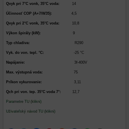
Qvyk pri 7°C vonk, 35°C voda:
14
Účinnosť COP (A+7/W35):
4,5
Qvyk pri 2°C vonk, 35°C voda:
10,8
Výkon špirály (kW):
9
Typ chladiva:
R290
Vyk. do von. tepl. °C:
-25 °C
Napájanie:
3f-400V
Max. výstupná voda:
75
Príkon vykurovanie:
3,11
Qch pri von. tep. 35°C voda 7°:
12,7
Parametre TU (klikni)
Uživateľský návod TU (klikni)