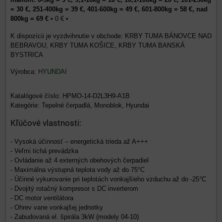
= 30 €, 251-400kg = 39 €, 401-600kg = 49 €, 601-800kg = 58 €, nad
800kg = 69 €
•
0 €
•
KRBY TUMA BÁNOVCE NAD
BEBRAVOU, KRBY TUMA KOŠICE, KRBY TUMA BANSKÁ
BYSTRICA
Výrobca:
HYUNDAI
Katalógové číslo: HPMO-14-D2L3H9-A1B
Kategórie: Tepelné čerpadlá, Monoblok, Hyundai
Kľúčové vlastnosti:
- Vysoká účinnosť – energetická trieda až A+++
- Veľmi tichá prevádzka
- Ovládanie až 4 externých obehových čerpadiel
- Maximálna výstupná teplota vody až do 75°C
- Účinné vykurovanie pri teplotách vonkajšieho vzduchu až do -25°C
- Dvojitý rotačný kompresor s DC inverterom
- DC motor ventilátora
- Ohrev vane vonkajšej jednotky
- Zabudovaná el. špirála 3kW (modely 04-10)