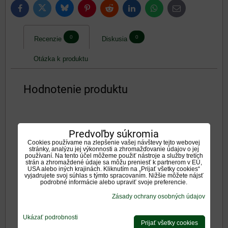
Bluesky
Twitter
Facebook
Pinterest
Reddit
LinkedIn
WhatsApp
E-
mail
0
0
Recenzie
Diskusia
Otázka k produktu
Hodnotenie produktu
5
Predvoľby súkromia
Cookies používame na zlepšenie vašej návštevy tejto webovej
/5
stránky, analýzu jej výkonnosti a zhromažďovanie údajov o jej
používaní. Na tento účel môžeme použiť nástroje a služby tretích
strán a zhromaždené údaje sa môžu preniesť k partnerom v EÚ,
USA alebo iných krajinách. Kliknutím na „Prijať všetky cookies“
1 hodnotení
vyjadrujete svoj súhlas s týmto spracovaním. Nižšie môžete nájsť
podrobné informácie alebo upraviť svoje preferencie.
Pridať recenziu
Zásady ochrany osobných údajov
Ukázať podrobnosti
1 x
Prijať všetky cookies