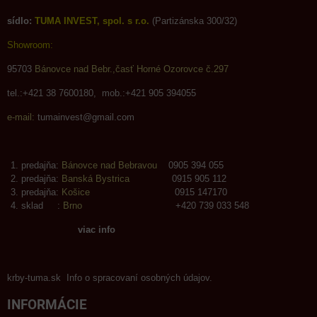
sídlo:
TUMA INVEST, spol. s r.o.
(Partizánska 300/32)
Showroom:
95703
Bánovce nad Bebr.,časť Horné Ozorovce č.297
tel.:+421 38 7600180, mob.:+421 905 394055
e-mail:
tumainvest@gmail.com
predajňa:
Bánovce nad Bebravou
0905 394 055
predajňa:
Banská Bystrica
0915 905 112
predajňa:
Košice
0915 147170
sklad :
Brno
+420 739 033 548
viac info
krby-tuma.sk Info o spracovaní osobných údajov.
INFORMÁCIE