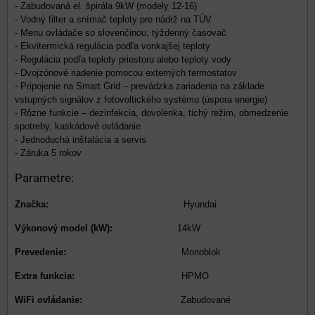
- Zabudovaná el. špirála 9kW (modely 12-16)
- Vodný filter a snímač teploty pre nádrž na TÚV
- Menu ovládače so slovenčinou, týždenný časovač
- Ekvitermická regulácia podľa vonkajšej teploty
- Regulácia podľa teploty priestoru alebo teploty vody
- Dvojzónové riadenie pomocou externých termostatov
- Pripojenie na Smart Grid – prevádzka zariadenia na základe
vstupných signálov z fotovoltického systému (úspora energie)
- Rôzne funkcie – dezinfekcia, dovolenka, tichý režim, obmedzenie
spotreby, kaskádové ovládanie
- Jednoduchá inštalácia a servis
- Záruka 5 rokov
Parametre:
Značka:
Hyundai
Výkonový model (kW):
14kW
Prevedenie:
Monoblok
Extra funkcia:
HPMO
WiFi ovládanie:
Zabudované