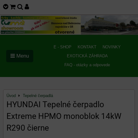
E - SHOP
KONTAKT
NOVINKY
Menu
EXOTICKÁ ZÁHRADA
FAQ - otázky a odpovede
Úvod
Tepelné čerpadlá
HYUNDAI Tepelné čerpadlo
Extreme HPMO monoblok 14kW
R290 čierne