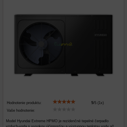
Hodnotenie produktu:
5
/
5
(
1
x)
Vaše hodnotenie:
Model Hyundai Extreme HPMO je rezidenčné tepelné čerpadlo
vzduch-voda s vysokou účinnosťou a výstupnou teplotou vody až