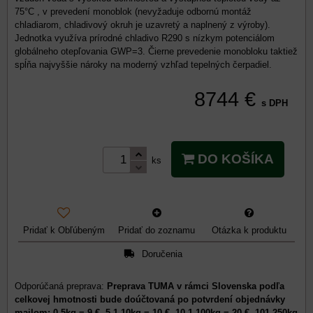
75°C , v prevedení monoblok (nevyžaduje odbornú montáž
chladiarom, chladivový okruh je uzavretý a naplnený z výroby).
Jednotka využíva prírodné chladivo R290 s nízkym potenciálom
globálneho otepľovania GWP=3. Čierne prevedenie monobloku taktiež
spĺňa najvyššie nároky na moderný vzhľad tepelných čerpadiel.
8744 €
s DPH
DO KOŠÍKA
ks
Pridať k Obľúbeným
Pridať do zoznamu
Otázka k produktu
Doručenia
Preprava TUMA v rámci Slovenska podľa
celkovej hmotnosti bude doúčtovaná po potvrdení objednávky
mailom: 0-5kg = 9 €, 5,1-10kg = 10 €, 10,1-100kg = 20 €, 101-250kg