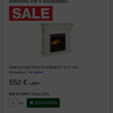
elektrický krb s obostavbou
DIMPLEX BEETHOVEN KRÉMOVÝ ECO LED
Dostupnosť:
Na otázku
552 €
s DPH
690 €
s DPH
Zľava 20%
DO KOŠÍKA
ks