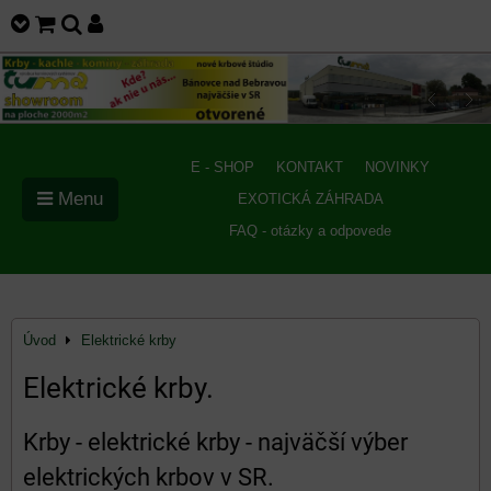
E - SHOP
KONTAKT
NOVINKY
Menu
EXOTICKÁ ZÁHRADA
FAQ - otázky a odpovede
Úvod
Elektrické krby
Elektrické krby.
Krby - elektrické krby - najväčší výber
elektrických krbov v SR.