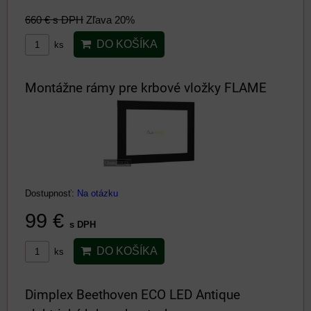
660 €
s DPH
Zľava 20%
DO KOŠÍKA
ks
Montážne rámy pre krbové vložky FLAME
Dostupnosť:
Na otázku
99 €
s DPH
DO KOŠÍKA
ks
Dimplex Beethoven ECO LED Antique