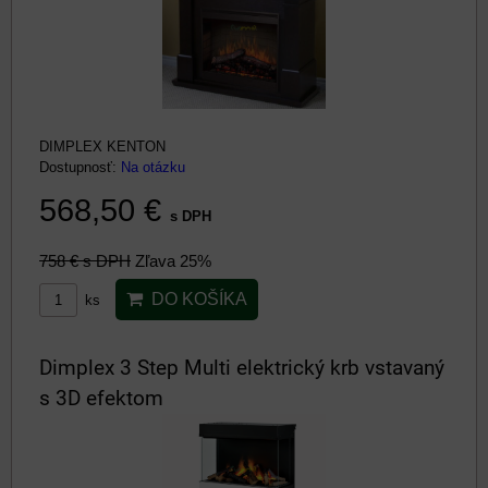
DIMPLEX KENTON
Dostupnosť:
Na otázku
568,50 €
s DPH
758 €
s DPH
Zľava 25%
DO KOŠÍKA
ks
Dimplex 3 Step Multi elektrický krb vstavaný
s 3D efektom