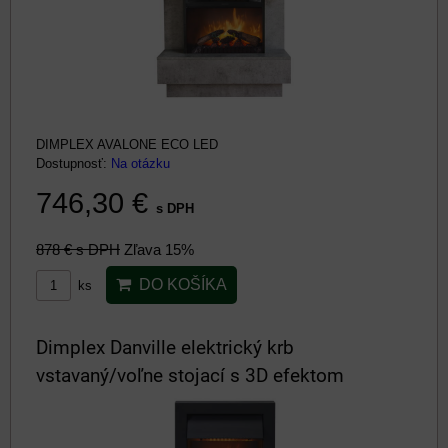
DIMPLEX AVALONE ECO LED
Dostupnosť:
Na otázku
746,30 €
s DPH
878 €
s DPH
Zľava 15%
DO KOŠÍKA
ks
Dimplex Danville elektrický krb
vstavaný/voľne stojací s 3D efektom