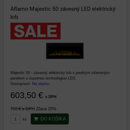
Aflamo Majestic 50 závesný LED elektrický
krb
Majestic 50 - závesný elektrický krb s predným skleneným
panelom a úspornou technológiou LED.
Dostupnosť:
Na otázku
603,50 €
s DPH
710 €
s DPH
Zľava 15%
DO KOŠÍKA
ks