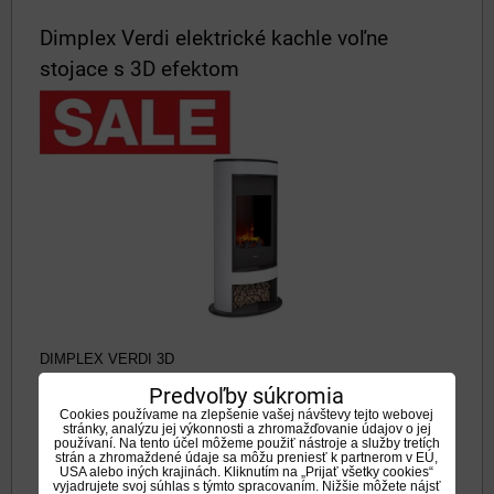
Dimplex Verdi elektrické kachle voľne
stojace s 3D efektom
DIMPLEX VERDI 3D
Dostupnosť:
Na otázku
Predvoľby súkromia
1616,40 €
Cookies používame na zlepšenie vašej návštevy tejto webovej
stránky, analýzu jej výkonnosti a zhromažďovanie údajov o jej
s DPH
používaní. Na tento účel môžeme použiť nástroje a služby tretích
strán a zhromaždené údaje sa môžu preniesť k partnerom v EÚ,
USA alebo iných krajinách. Kliknutím na „Prijať všetky cookies“
1796 €
s DPH
Zľava 10%
vyjadrujete svoj súhlas s týmto spracovaním. Nižšie môžete nájsť