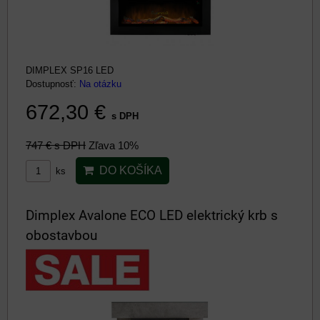
DIMPLEX SP16 LED
Dostupnosť:
Na otázku
672,30 €
s DPH
747 €
s DPH
Zľava 10%
DO KOŠÍKA
ks
Dimplex Avalone ECO LED elektrický krb s
obostavbou