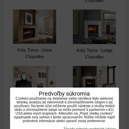
Chazelles
Krby Tuma - Linea
Krby Tuma - Lodge
Chazelles
Chazelles
Predvoľby súkromia
Cookies používame na zlepšenie vašej návštevy tejto webovej
stránky, analýzu jej výkonnosti a zhromažďovanie údajov o jej
Krby Tuma - Louise
Krby Tuma - Malte
používaní. Na tento účel môžeme použiť nástroje a služby tretích
strán a zhromaždené údaje sa môžu preniesť k partnerom v EÚ,
Chazelles
Chazelles
USA alebo iných krajinách. Kliknutím na „Prijať všetky cookies“
vyjadrujete svoj súhlas s týmto spracovaním. Nižšie môžete nájsť
podrobné informácie alebo upraviť svoje preferencie.