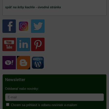
späť na krby kachle - úvodná stránka
Newsletter
Odoberať naše novinky:
Chcem sa prihlásiť k odberu noviniek e-mailom