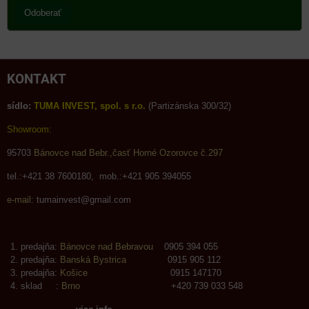
Odoberať
KONTAKT
sídlo:
TUMA INVEST, spol. s r.o.
(Partizánska 300/32)
Showroom:
95703
Bánovce nad Bebr.,časť Horné Ozorovce č.297
tel.:+421 38 7600180, mob.:+421 905 394055
e-mail:
tumainvest@gmail.com
predajňa:
Bánovce nad Bebravou
0905 394 055
predajňa:
Banská Bystrica
0915 905 112
predajňa:
Košice
0915 147170
sklad :
Brno
+420 739 033 548