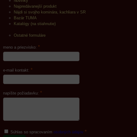
Novinky
Najpredávanejší produkt
Nájdi si svojho kominára, kachliara v SR
Bazár TUMA
Katalógy (na stiahnutie)
Ostatné formuláre
*
meno a priezvisko:
*
e-mail kontakt:
*
napíšte požiadavku:
*
Súhlas so spracovaním
osobných údajov