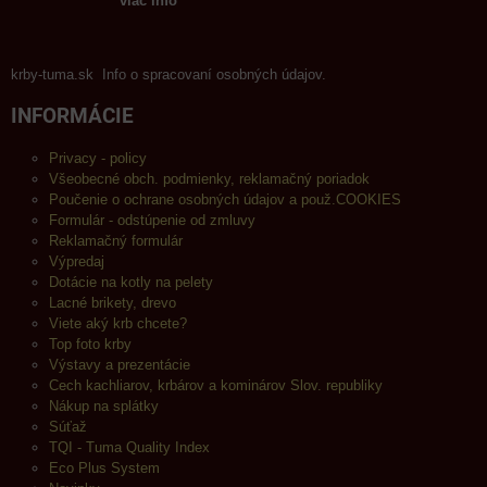
viac info
krby-tuma.sk Info o spracovaní osobných údajov.
INFORMÁCIE
Privacy - policy
Všeobecné obch. podmienky, reklamačný poriadok
Poučenie o ochrane osobných údajov a použ.COOKIES
Formulár - odstúpenie od zmluvy
Reklamačný formulár
Výpredaj
Dotácie na kotly na pelety
Lacné brikety, drevo
Viete aký krb chcete?
Top foto krby
Výstavy a prezentácie
Cech kachliarov, krbárov a kominárov Slov. republiky
Nákup na splátky
Súťaž
TQI - Tuma Quality Index
Eco Plus System