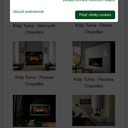
Zásady ochrany osobných údajov
Ukázať podrobnosti
Prijať všetky cookies
Krby Tuma - Oloron
Krby Tuma - New york
Chazelles
Chazelles
Krby Tuma - Pensee
Krby Tuma - Pivoines
Chazelles
Chazelles