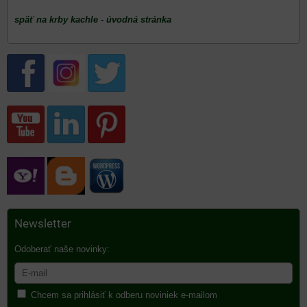
späť na krby kachle - úvodná stránka
Newsletter
Odoberať naše novinky:
Chcem sa prihlásiť k odberu noviniek e-mailom