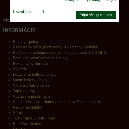
Ukázať podrobnosti
Prijať všetky cookies
krby-tuma.sk Info o spracovaní osobných údajov.
INFORMÁCIE
Privacy - policy
Všeobecné obch. podmienky, reklamačný poriadok
Poučenie o ochrane osobných údajov a použ.COOKIES
Formulár - odstúpenie od zmluvy
Reklamačný formulár
Výpredaj
Dotácie na kotly na pelety
Lacné brikety, drevo
Viete aký krb chcete?
Top foto krby
Výstavy a prezentácie
Cech kachliarov, krbárov a kominárov Slov. republiky
Nákup na splátky
Súťaž
TQI - Tuma Quality Index
Eco Plus System