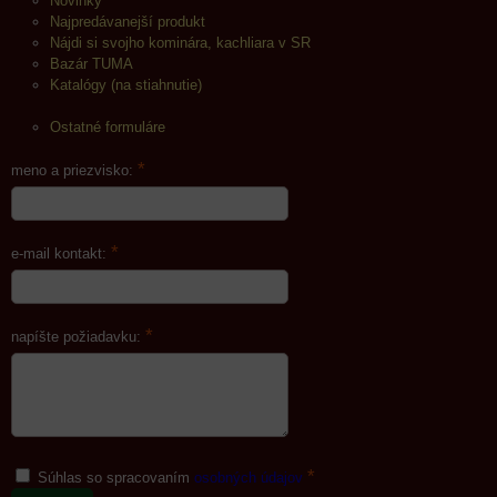
Novinky
Najpredávanejší produkt
Nájdi si svojho kominára, kachliara v SR
Bazár TUMA
Katalógy (na stiahnutie)
Ostatné formuláre
*
meno a priezvisko:
*
e-mail kontakt:
*
napíšte požiadavku:
*
Súhlas so spracovaním
osobných údajov