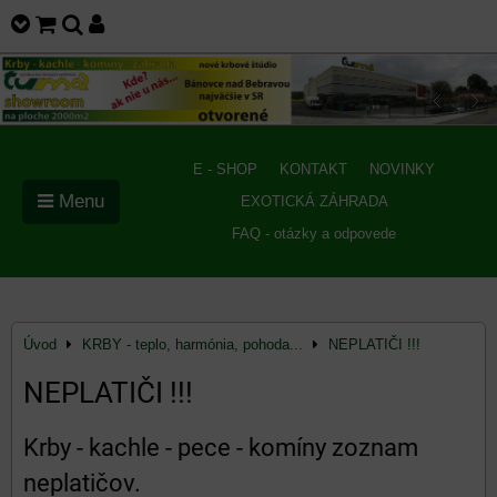
E - SHOP
KONTAKT
NOVINKY
Menu
EXOTICKÁ ZÁHRADA
FAQ - otázky a odpovede
Úvod
KRBY - teplo, harmónia, pohoda...
NEPLATIČI !!!
NEPLATIČI !!!
Krby - kachle - pece - komíny zoznam
neplatičov.