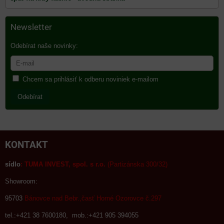
Newsletter
Odebírat naše novinky:
Chcem sa prihlásiť k odberu noviniek e-mailom
Odebírat
KONTAKT
sídlo
:
TUMA INVEST, spol. s r.o.
(Partizánska 300/32)
Showroom:
95703
Bánovce nad Bebr.,časť Horné Ozorovce č.297
tel.:+421 38 7600180, mob.:+421 905 394055