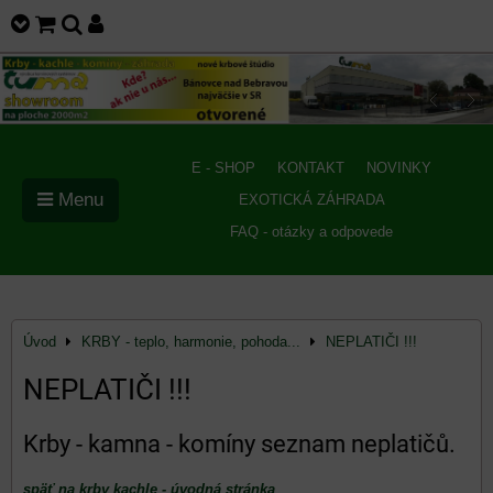
E - SHOP
KONTAKT
NOVINKY
Menu
EXOTICKÁ ZÁHRADA
FAQ - otázky a odpovede
Úvod
KRBY - teplo, harmonie, pohoda...
NEPLATIČI !!!
NEPLATIČI !!!
Krby - kamna - komíny seznam neplatičů.
späť na krby kachle - úvodná stránka