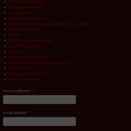
Levné brikety, dřevo
Víte jaký krb chcete?
Top foto krby
Výstavy a prezentace
Cech kamnářů, krbařů a kominíků Slov. republiky
Nákup na splátky
Soutěž
TQI - Tuma Quality Index
Eco Plus System
Novinky
Nejprodávanější produkt
Najdi si svého kominíka, kamna v ČR
Bazar TUMA
Katalogy (ke stažení)
Ostatní formuláře
*
meno a přijmení:
*
e-mail kontakt: