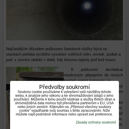
Nejčastějším důvodem poškození šamotové vložky bývá na
stavbách potřeba rychlého vysušení vnitřních stěn, omítek, podlah a
pod. v zimním období v době, kdy klesnou teploty pod bod mrazu.
K poškození dochádzaí
noudzovým připojením do nových
komínů najmä kamnami zn.
Předvolby soukromí
Peter, které nevyhovují
technickým požadavkám pro
Soubory cookie používáme k vylepšení vaší návštěvy tohoto
webu, k analýze jeho výkonu a ke shromažďování údajů o jeho
připojení do moderních
používání. Můžeme k tomu použít nástroje a služby třetích stran a
systémů. Kamna mají ohnisko
shromážděná data mohou být přenášena partnerům v EU, USA
nebo jiných zemích. Kliknutím na „Přijmout všechny soubory
typu "tower" vertikálního osazení,
cookie“ vyjadřujete svůj souhlas s tímto zpracováním. Níže
kde otevřený oheň proniká až
můžete najít podrobné informace nebo upravit své preference.
do komínového systému.
Zásady ochrany soukromí
Kamna mají malý krátky deflektor,