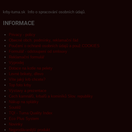
krby-tuma.sk Info o spracování osobních údajů.
INFORMACE
Privacy - policy
Obecné obch. podmínky, reklamační řád
Poučení o ochraně osobních údajů a použ.COOKIES
Formulář - odstoupení od smlouvy
Reklamační formulář
Výprodej
Dotace na kotle na pelety
Levné brikety, dřevo
Víte jaký krb chcete?
Top foto krby
Výstavy a prezentace
Cech kamnářů, krbařů a kominíků Slov. republiky
Nákup na splátky
Soutěž
TQI - Tuma Quality Index
Eco Plus System
Novinky
Nejprodávanější produkt