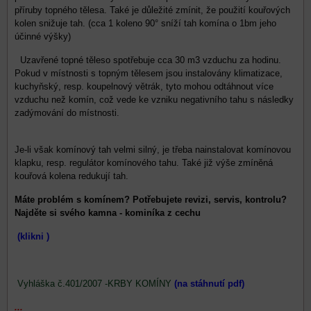
příruby topného tělesa. Také je důležité zmínit, že použití kouřových
kolen snižuje tah. (cca 1 koleno 90° sníží tah komína o 1bm jeho
účinné výšky)
Uzavřené topné těleso spotřebuje cca 30 m3 vzduchu za hodinu.
Pokud v místnosti s topným tělesem jsou instalovány klimatizace,
kuchyňský, resp. koupelnový větrák, tyto mohou odtáhnout více
vzduchu než komín, což vede ke vzniku negativního tahu s následky
zadýmování do místnosti.
Je-li však komínový tah velmi silný, je třeba nainstalovat komínovou
klapku, resp. regulátor komínového tahu. Také již výše zmíněná
kouřová kolena redukují tah.
Máte problém s komínem? Potřebujete revizi, servis, kontrolu?
Najděte si svého kamna - kominíka z cechu
(klikni )
Vyhláška č.401/2007 -KRBY KOMÍNY
(na stáhnutí pdf)
...