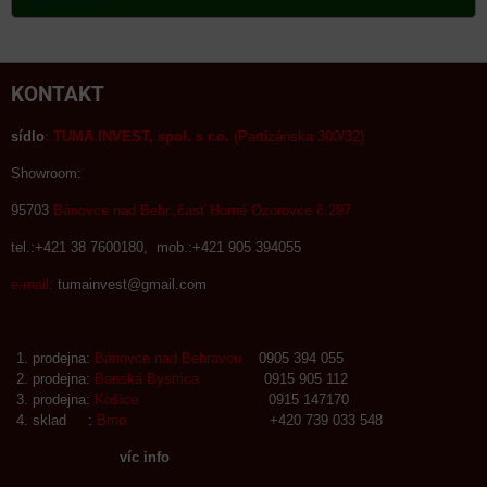
KONTAKT
sídlo
:
TUMA INVEST, spol. s r.o.
(Partizánska 300/32)
Showroom:
95703
Bánovce nad Bebr.,časť Horné Ozorovce č.297
tel.:+421 38 7600180, mob.:+421 905 394055
e-mail:
tumainvest@gmail.com
prodejna:
Bánovce nad Bebravou
0905 394 055
prodejna:
Banská Bystrica
0915 905 112
prodejna:
Košice
0915 147170
sklad :
Brno
+420 739 033 548
víc info