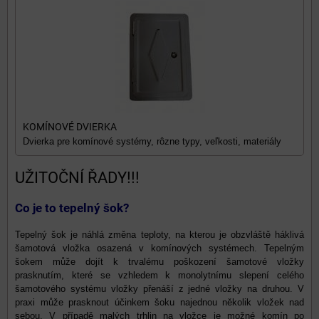
KOMÍNOVÉ DVIERKA
Dvierka pre komínové systémy, rôzne typy, veľkosti, materiály
UŽITOČNÍ ŘADY!!!
Co je to tepelný šok?
Tepelný šok je náhlá změna teploty, na kterou je obzvláště háklivá
šamotová vložka osazená v komínových systémech. Tepelným
šokem může dojít k trvalému poškození šamotové vložky
prasknutím, které se vzhledem k monolytnímu slepení celého
šamotového systému vložky přenáší z jedné vložky na druhou. V
praxi může prasknout účinkem šoku najednou několik vložek nad
sebou. V případě malých trhlin na vložce je možné komín po