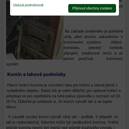
v horším případe ho mají po
Ukázat podrobnosti
rocích rozpaden resp. není tam
Přijmout všechny cookies
vůbec čím je nefunkčný.
Na základe uvedeného je potřebné
vždy před prvním zakouřením v
komínovém systému ohlásit
kominára, prevésť kontrolu
připojení, zrealizovať revizi a až
potom používat komínový
systém.
Komín a tahové podmínky
Hlavní funkcí komína je vytvoření tahu pro hoření a odvod plynů z
vytápěného objektu. Dobrý tah je velmi důležitý pro správné hoření a
pohybuje se pro spotřebiče na tuhá paliva zpravidla v rozmezí od 10-
20 Pa. Důležité je uvědomit si, že komín vytváří tah a ne topné
těleso.
V zásadě vysoký komín vytváří silný tah – podtlak. V případě, že
tah je nedostatečný, řešením může být prodloužení komína. Vnitřní
průměr komína nesmí být menší než průměr kouřového vývodu –