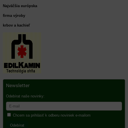
Najväčšia európska
firma výroby
krbov a kachieľ
Newsletter
Odebírat naše novinky:
Chcem sa prihlásiť k odberu noviniek e-mailom
Odebírat