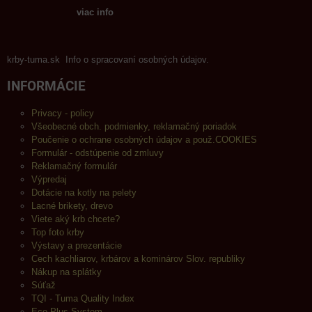
viac info
krby-tuma.sk Info o spracovaní osobných údajov.
INFORMÁCIE
Privacy - policy
Všeobecné obch. podmienky, reklamačný poriadok
Poučenie o ochrane osobných údajov a použ.COOKIES
Formulár - odstúpenie od zmluvy
Reklamačný formulár
Výpredaj
Dotácie na kotly na pelety
Lacné brikety, drevo
Viete aký krb chcete?
Top foto krby
Výstavy a prezentácie
Cech kachliarov, krbárov a kominárov Slov. republiky
Nákup na splátky
Súťaž
TQI - Tuma Quality Index
Eco Plus System