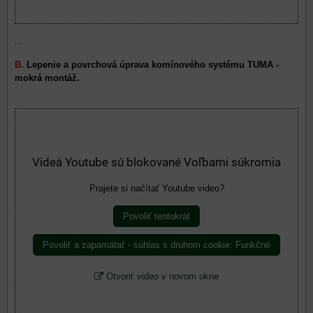
...
B.
Lepenie a povrchová úprava komínového systému TUMA -
mokrá montáž.
Videá Youtube sú blokované Voľbami súkromia
Prajete si načítať Youtube video?
Povoliť tentokrát
Povoliť a zapamätať - súhlas s druhom cookie: Funkčné
Otvoriť video v novom okne