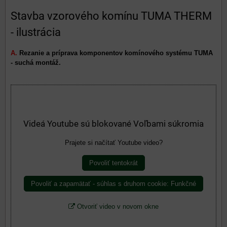
Stavba vzorového komínu TUMA THERM
- ilustrácia
A.
Rezanie a príprava komponentov komínového systému TUMA
- suchá montáž.
Videá Youtube sú blokované Voľbami súkromia
Prajete si načítať Youtube video?
Povoliť tentokrát
Povoliť a zapamätať - súhlas s druhom cookie: Funkčné
Otvoriť video v novom okne