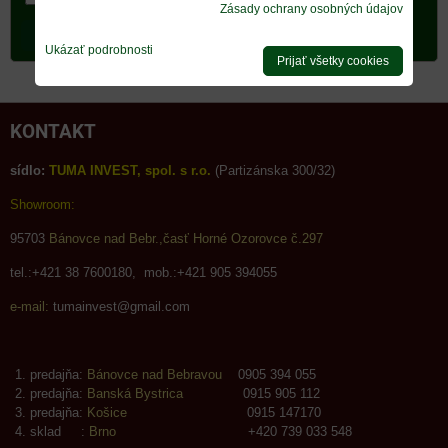
Chcem sa prihlásiť k odberu noviniek e-mailom
Zásady ochrany osobných údajov
Odoberať
Ukázať podrobnosti
Prijať všetky cookies
KONTAKT
sídlo:
TUMA INVEST, spol. s r.o.
(Partizánska 300/32)
Showroom:
95703
Bánovce nad Bebr.,časť Horné Ozorovce č.297
tel.:+421 38 7600180, mob.:+421 905 394055
e-mail:
tumainvest@gmail.com
predajňa:
Bánovce nad Bebravou
0905 394 055
predajňa:
Banská Bystrica
0915 905 112
predajňa:
Košice
0915 147170
sklad :
Brno
+420 739 033 548