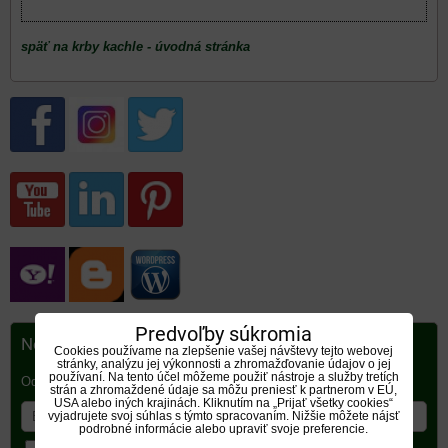
späť na krby kachle - úvodná stránka
Predvoľby súkromia
Newsletter
Cookies používame na zlepšenie vašej návštevy tejto webovej
stránky, analýzu jej výkonnosti a zhromažďovanie údajov o jej
používaní. Na tento účel môžeme použiť nástroje a služby tretích
Odoberať naše novinky:
strán a zhromaždené údaje sa môžu preniesť k partnerom v EÚ,
USA alebo iných krajinách. Kliknutím na „Prijať všetky cookies“
vyjadrujete svoj súhlas s týmto spracovaním. Nižšie môžete nájsť
podrobné informácie alebo upraviť svoje preferencie.