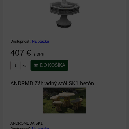
Dostupnosť:
Na otázku
407 €
s DPH
DO KOŠÍKA
ks
ANDRMD Záhradný stôl SK1 betón
ANDROMEDA SK1
Dostupnosť:
Na otázku