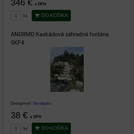
346 €
s DPH
DO KOŠÍKA
ks
ANDRMD Kaskádová záhradná fontána
SKF4
Dostupnosť:
Na otázku
38 €
s DPH
DO KOŠÍKA
ks