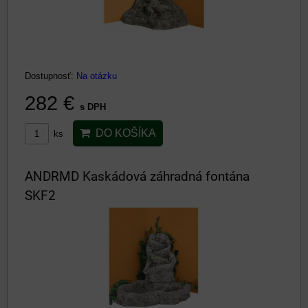
Dostupnosť:
Na otázku
282 €
s DPH
DO KOŠÍKA
ks
ANDRMD Kaskádová záhradná fontána
SKF2