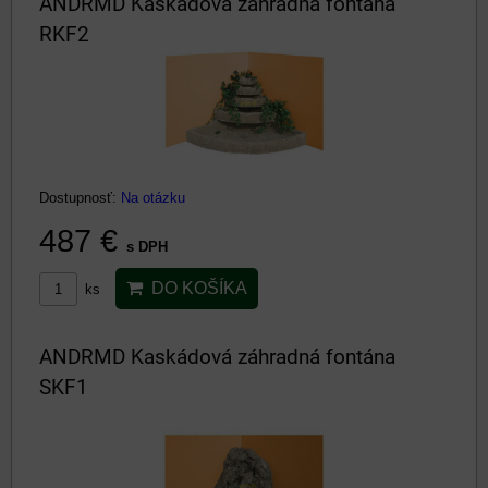
ANDRMD Kaskádová záhradná fontána
RKF2
Dostupnosť:
Na otázku
487 €
s DPH
DO KOŠÍKA
ks
ANDRMD Kaskádová záhradná fontána
SKF1