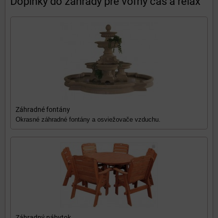
Doplnky do záhrady pre voľný čas a relax
Záhradné fontány
Okrasné záhradné fontány a osviežovače vzduchu.
Záhradný nábytok