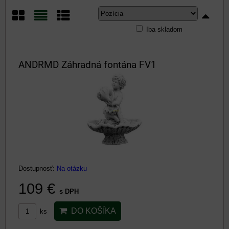
Iba skladom
Mriežka
Zoznam
Tabuľka
ANDRMD Záhradná fontána FV1
Dostupnosť:
Na otázku
109 €
s DPH
DO KOŠÍKA
ks