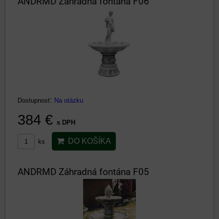
ANDRMD Záhradná fontána F06
Dostupnosť:
Na otázku
384 €
s DPH
DO KOŠÍKA
ks
ANDRMD Záhradná fontána F05