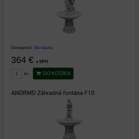
Dostupnosť:
Na otázku
364 €
s DPH
DO KOŠÍKA
ks
ANDRMD Záhradná fontána F10