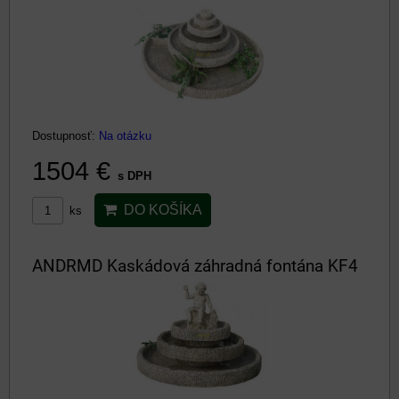
Dostupnosť:
Na otázku
1504 €
s DPH
DO KOŠÍKA
ks
ANDRMD Kaskádová záhradná fontána KF4