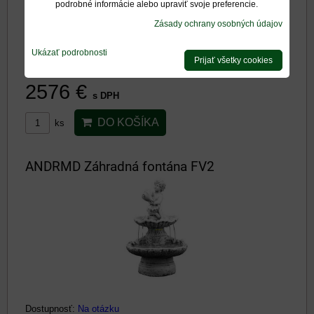
podrobné informácie alebo upraviť svoje preferencie.
Zásady ochrany osobných údajov
Ukázať podrobnosti
Prijať všetky cookies
Dostupnosť:
Na otázku
2576 €
s DPH
DO KOŠÍKA
ks
ANDRMD Záhradná fontána FV2
Dostupnosť:
Na otázku