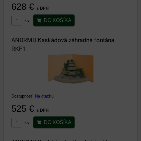
628 €
s DPH
DO KOŠÍKA
ks
ANDRMD Kaskádová záhradná fontána
RKF1
Dostupnosť:
Na otázku
525 €
s DPH
DO KOŠÍKA
ks