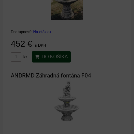
Dostupnosť:
Na otázku
452 €
s DPH
DO KOŠÍKA
ks
ANDRMD Záhradná fontána F04