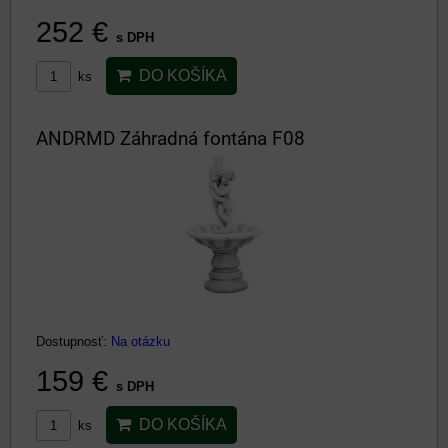
252 €
s DPH
DO KOŠÍKA
ks
ANDRMD Záhradná fontána F08
Dostupnosť:
Na otázku
159 €
s DPH
DO KOŠÍKA
ks