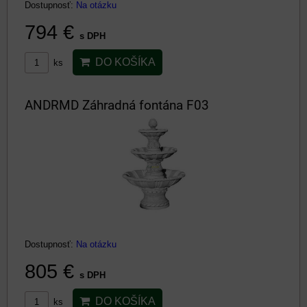
Dostupnosť:
Na otázku
794 €
s DPH
DO KOŠÍKA
ks
ANDRMD Záhradná fontána F03
Dostupnosť:
Na otázku
805 €
s DPH
DO KOŠÍKA
ks