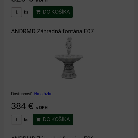
s DPH
DO KOŠÍKA
ks
ANDRMD Záhradná fontána F07
Dostupnosť:
Na otázku
384 €
s DPH
DO KOŠÍKA
ks