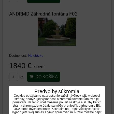
ANDRMD Záhradná fontána F02
Dostupnosť:
Na otázku
1840 €
s DPH
DO KOŠÍKA
ks
Predvoľby súkromia
ANDRMD Záhradná fontána F01
Cookies používame na zlepšenie vašej návštevy tejto webovej
stránky, analýzu jej výkonnosti a zhromažďovanie údajov o jej
používaní. Na tento účel môžeme použiť nástroje a služby tretích
strán a zhromaždené údaje sa môžu preniesť k partnerom v EÚ,
USA alebo iných krajinách. Kliknutím na „Prijať všetky cookies“
vyjadrujete svoj súhlas s týmto spracovaním. Nižšie môžete nájsť