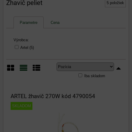
Žhavič peliet
5
položiek
Parametre
Cena
Výrobca:
Artel (5)
Iba skladom
Mriežka
Zoznam
Tabuľka
ARTEL žhavič 270W kód 4790054
SKLADOM