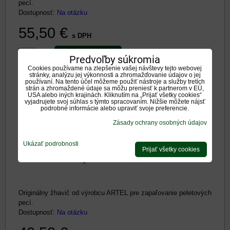
pecí.
Dostupnosť:
Na otázku
55,50 €
s DPH
DO KOŠÍKA
ks
Predvoľby súkromia
Cookies používame na zlepšenie vašej návštevy tejto webovej
stránky, analýzu jej výkonnosti a zhromažďovanie údajov o jej
používaní. Na tento účel môžeme použiť nástroje a služby tretích
ARTEL žhavič 330 W kód 4790027
strán a zhromaždené údaje sa môžu preniesť k partnerom v EÚ,
USA alebo iných krajinách. Kliknutím na „Prijať všetky cookies“
vyjadrujete svoj súhlas s týmto spracovaním. Nižšie môžete nájsť
SKLADOM
podrobné informácie alebo upraviť svoje preferencie.
Zásady ochrany osobných údajov
Ukázať podrobnosti
Prijať všetky cookies
Originálny žhavič od výrobcu ARTEL pre zapaľovanie peletových
pecí.
Dostupnosť:
Na otázku