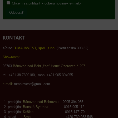
Chcem sa prihlásiť k odberu noviniek e-mailom
Odoberať
KONTAKT
sídlo:
TUMA INVEST, spol. s r.o.
(Partizánska 300/32)
Showroom:
95703
Bánovce nad Bebr.,časť Horné Ozorovce č.297
tel.:+421 38 7600180, mob.:+421 905 394055
e-mail:
tumainvest@gmail.com
predajňa:
Bánovce nad Bebravou
0905 394 055
predajňa:
Banská Bystrica
0915 905 112
predajňa:
Košice
0915 147170
sklad :
Brno
+420 739 033 548