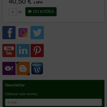
40,50 €
s DPH
DO KOŠÍKA
ks
Newsletter
Odoberať naše novinky: