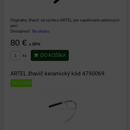
Originálny žhavič od výrobcu ARTEL pre zapaľovanie peletových
pecí.
Dostupnosť:
Na otázku
80 €
s DPH
DO KOŠÍKA
ks
ARTEL žhavič keramický kód 4790069
SKLADOM