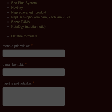
Eco Plus System
Novinky
Najpredávanejší produkt
Nájdi si svojho kominára, kachliara v SR
Bazár TUMA
Katalógy (na stiahnutie)
Ostatné formuláre
*
meno a priezvisko:
*
e-mail kontakt:
*
napíšte požiadavku: