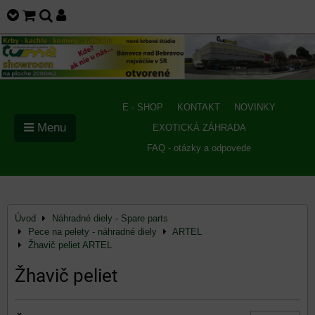
E - SHOP
KONTAKT
NOVINKY
Menu
EXOTICKÁ ZÁHRADA
FAQ - otázky a odpovede
Úvod
Náhradné diely - Spare parts
Pece na pelety - náhradné diely
ARTEL
Žhavič peliet ARTEL
Žhavič peliet