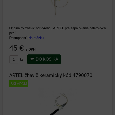
Originálny žhavič od výrobcu ARTEL pre zapaľovanie peletových
pecí.
Dostupnosť:
Na otázku
45 €
s DPH
DO KOŠÍKA
ks
ARTEL žhavič keramický kód 4790070
SKLADOM