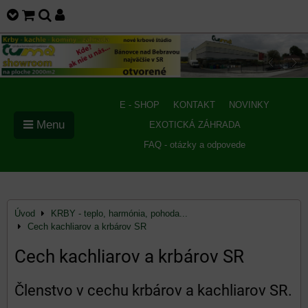
E - SHOP
KONTAKT
NOVINKY
Menu
EXOTICKÁ ZÁHRADA
FAQ - otázky a odpovede
Úvod
KRBY - teplo, harmónia, pohoda...
Cech kachliarov a krbárov SR
Cech kachliarov a krbárov SR
Členstvo v cechu krbárov a kachliarov SR.