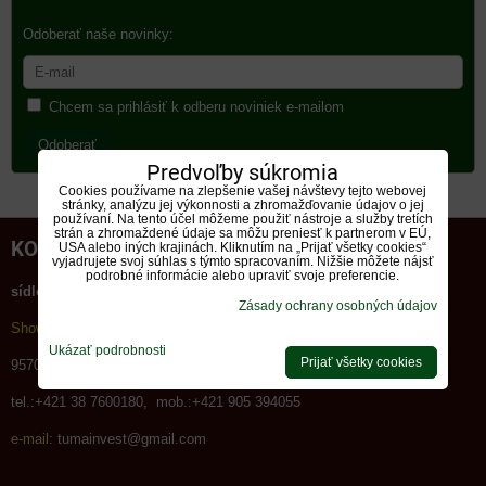
Odoberať naše novinky:
Chcem sa prihlásiť k odberu noviniek e-mailom
Odoberať
Predvoľby súkromia
Cookies používame na zlepšenie vašej návštevy tejto webovej
stránky, analýzu jej výkonnosti a zhromažďovanie údajov o jej
používaní. Na tento účel môžeme použiť nástroje a služby tretích
strán a zhromaždené údaje sa môžu preniesť k partnerom v EÚ,
KONTAKT
USA alebo iných krajinách. Kliknutím na „Prijať všetky cookies“
vyjadrujete svoj súhlas s týmto spracovaním. Nižšie môžete nájsť
podrobné informácie alebo upraviť svoje preferencie.
sídlo:
TUMA INVEST, spol. s r.o.
(Partizánska 300/32)
Zásady ochrany osobných údajov
Showroom:
Ukázať podrobnosti
Prijať všetky cookies
95703
Bánovce nad Bebr.,časť Horné Ozorovce č.297
tel.:+421 38 7600180, mob.:+421 905 394055
e-mail:
tumainvest@gmail.com