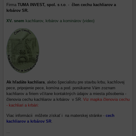
Firma
TUMA INVEST, spol. s r.o
. -
člen cechu kachliarov a
krbárov SR.
XV. snem
kachliarov, krbárov a kominárov (video)
Ak hľadáte kachliara
, alebo špecialistu pre stavbu krbu, kachľovej
pece, pripojenie pece, komína a pod. ponúkame Vám zoznam
kachliarov a firiem včítane kontaktných údajov a miesta pôsobenia -
členovia cechu kachliarov a krbárov v SR.
Viz mapka členovia cechu
- kachliari a krbári:
Viac informácii môžete získať i na materskej stránke -
cech
kachliarov a krbárov SR
.
...