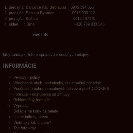
predajňa:
Bánovce nad Bebravou
0905 394 055
predajňa:
Banská Bystrica
0915 905 112
predajňa:
Košice
0915 147170
sklad :
Brno
+420 739 033 548
viac info
krby-tuma.sk Info o spracovaní osobných údajov.
INFORMÁCIE
Privacy - policy
Všeobecné obch. podmienky, reklamačný poriadok
Poučenie o ochrane osobných údajov a použ.COOKIES
Formulár - odstúpenie od zmluvy
Reklamačný formulár
Výpredaj
Dotácie na kotly na pelety
Lacné brikety, drevo
Viete aký krb chcete?
Top foto krby