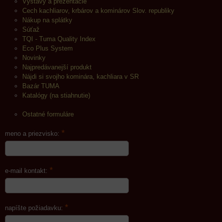
Výstavy a prezentácie
Cech kachliarov, krbárov a kominárov Slov. republiky
Nákup na splátky
Súťaž
TQI - Tuma Quality Index
Eco Plus System
Novinky
Najpredávanejší produkt
Nájdi si svojho kominára, kachliara v SR
Bazár TUMA
Katalógy (na stiahnutie)
Ostatné formuláre
*
meno a priezvisko:
*
e-mail kontakt:
*
napíšte požiadavku: