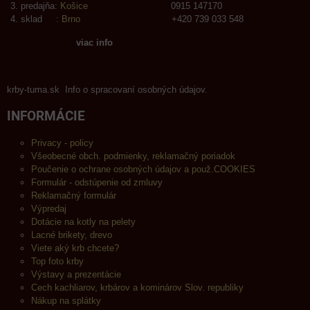
predajňa:
Košice
0915 147170
sklad :
Brno
+420 739 033 548
viac info
krby-tuma.sk Info o spracovaní osobných údajov.
INFORMÁCIE
Privacy - policy
Všeobecné obch. podmienky, reklamačný poriadok
Poučenie o ochrane osobných údajov a použ.COOKIES
Formulár - odstúpenie od zmluvy
Reklamačný formulár
Výpredaj
Dotácie na kotly na pelety
Lacné brikety, drevo
Viete aký krb chcete?
Top foto krby
Výstavy a prezentácie
Cech kachliarov, krbárov a kominárov Slov. republiky
Nákup na splátky