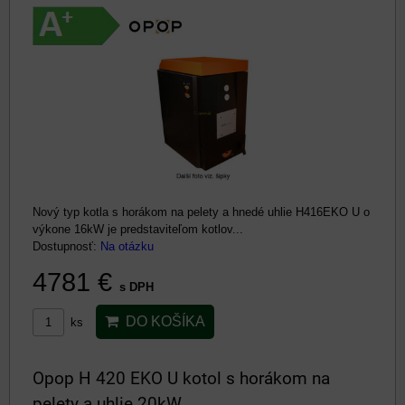
Nový typ kotla s horákom na pelety a hnedé uhlie H416EKO U o
výkone 16kW je predstaviteľom kotlov...
Dostupnosť:
Na otázku
4781 €
s DPH
DO KOŠÍKA
ks
Opop H 420 EKO U kotol s horákom na
pelety a uhlie 20kW