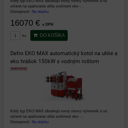
Kotly typ EKO MAX obsahujú rovný rúrový výmenník a sú
určené na spaľovanie uhlia sortiment eko -...
Dostupnosť:
Na otázku
16070 €
s DPH
DO KOŠÍKA
ks
Defro EKO MAX automatický kotol na uhlie a
eko hrášok 150kW s vodným roštom
Kotly typ EKO MAX obsahujú rovný rúrový výmenník a sú
určené na spaľovanie uhlia sortiment eko -...
Dostupnosť:
Na otázku