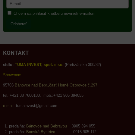
Chcem sa prihlásiť k odberu noviniek e-mailom
Odoberať
KONTAKT
sídlo:
TUMA INVEST, spol. s r.o.
(Partizánska 300/32)
Showroom:
95703
Bánovce nad Bebr.,časť Horné Ozorovce č.297
tel.:+421 38 7600180, mob.:+421 905 394055
e-mail:
tumainvest@gmail.com
predajňa:
Bánovce nad Bebravou
0905 394 055
predajňa:
Banská Bystrica
0915 905 112