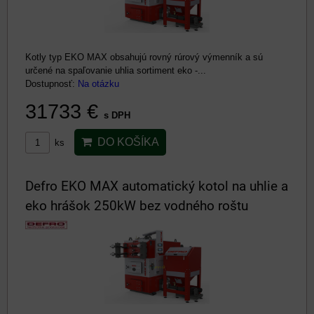
Kotly typ EKO MAX obsahujú rovný rúrový výmenník a sú
určené na spaľovanie uhlia sortiment eko -...
Dostupnosť:
Na otázku
31733 €
s DPH
DO KOŠÍKA
ks
Defro EKO MAX automatický kotol na uhlie a
eko hrášok 250kW bez vodného roštu