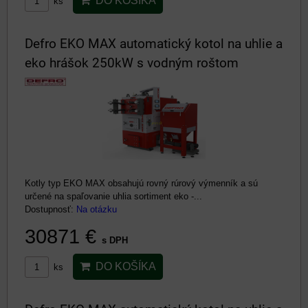
DO KOŠÍKA
ks
Defro EKO MAX automatický kotol na uhlie a
eko hrášok 250kW s vodným roštom
Kotly typ EKO MAX obsahujú rovný rúrový výmenník a sú
určené na spaľovanie uhlia sortiment eko -...
Dostupnosť:
Na otázku
30871 €
s DPH
DO KOŠÍKA
ks