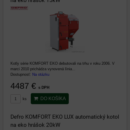
na eko hrášok 15kW
Kotly série KOMFORT EKO debutovali na trhu v roku 2006. V
marci 2010 prichádza vynovená línia...
Dostupnosť:
Na otázku
4487 €
s DPH
DO KOŠÍKA
ks
Defro KOMFORT EKO LUX automatický kotol
na eko hrášok 20kW