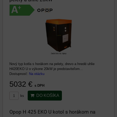
Nový typ kotla s horákom na pelety, drevo a hnedé uhlie
H420EKO U o výkone 20kW je predstaviteľom...
Dostupnosť:
Na otázku
5032 €
s DPH
DO KOŠÍKA
ks
Opop H 425 EKO U kotol s horákom na