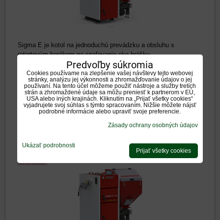
Sigma E je kotol na jednoduchú prevádzku a obsluhu s
retortovým horákom na spaľovanie eko-hrášku....
Predvoľby súkromia
Dostupnosť:
Na otázku
Cookies používame na zlepšenie vašej návštevy tejto webovej
7206 €
stránky, analýzu jej výkonnosti a zhromažďovanie údajov o jej
s DPH
používaní. Na tento účel môžeme použiť nástroje a služby tretích
strán a zhromaždené údaje sa môžu preniesť k partnerom v EÚ,
USA alebo iných krajinách. Kliknutím na „Prijať všetky cookies“
DO KOŠÍKA
ks
vyjadrujete svoj súhlas s týmto spracovaním. Nižšie môžete nájsť
podrobné informácie alebo upraviť svoje preferencie.
Zásady ochrany osobných údajov
Defro SIGMA E automatický kotol na eko
Ukázať podrobnosti
hrášok 69kW
Prijať všetky cookies