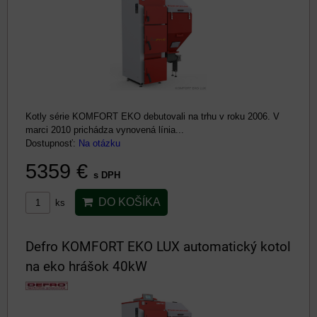
Kotly série KOMFORT EKO debutovali na trhu v roku 2006. V
marci 2010 prichádza vynovená línia...
Dostupnosť:
Na otázku
5359 €
s DPH
DO KOŠÍKA
ks
Defro KOMFORT EKO LUX automatický kotol
na eko hrášok 40kW