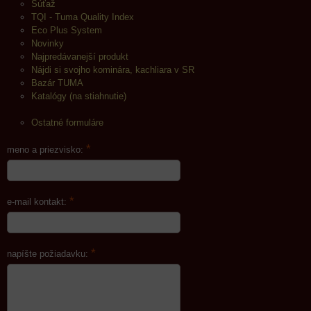
Súťaž
TQI - Tuma Quality Index
Eco Plus System
Novinky
Najpredávanejší produkt
Nájdi si svojho kominára, kachliara v SR
Bazár TUMA
Katalógy (na stiahnutie)
Ostatné formuláre
*
meno a priezvisko:
*
e-mail kontakt:
*
napíšte požiadavku: