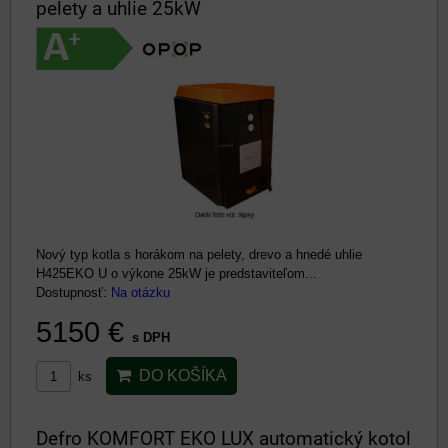
pelety a uhlie 25kW
Nový typ kotla s horákom na pelety, drevo a hnedé uhlie
H425EKO U o výkone 25kW je predstaviteľom...
Dostupnosť:
Na otázku
5150 €
s DPH
DO KOŠÍKA
ks
Defro KOMFORT EKO LUX automatický kotol