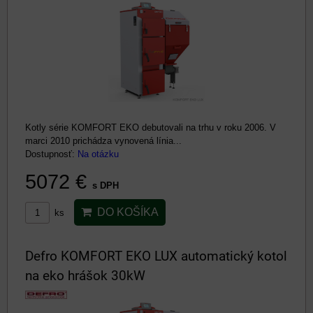
Kotly série KOMFORT EKO debutovali na trhu v roku 2006. V
marci 2010 prichádza vynovená línia...
Dostupnosť:
Na otázku
5072 €
s DPH
DO KOŠÍKA
ks
Defro KOMFORT EKO LUX automatický kotol
na eko hrášok 30kW