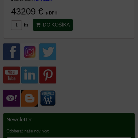
43209 €
s DPH
DO KOŠÍKA
ks
Newsletter
Odoberať naše novinky: