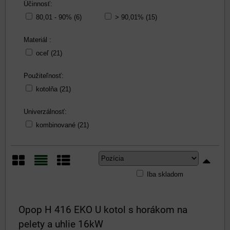
Účinnosť:
80,01 - 90% (6)
> 90,01% (15)
Materiál :
oceľ (21)
Použiteľnosť:
kotolňa (21)
Univerzálnosť:
kombinované (21)
Iba skladom
Mriežka
Zoznam
Tabuľka
Opop H 416 EKO U kotol s horákom na
pelety a uhlie 16kW