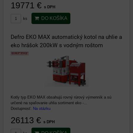
19771 €
s DPH
DO KOŠÍKA
ks
Defro EKO MAX automatický kotol na uhlie a
eko hrášok 200kW s vodným roštom
Kotly typ EKO MAX obsahujú rovný rúrový výmenník a sú
určené na spaľovanie uhlia sortiment eko -...
Dostupnosť:
Na otázku
26113 €
s DPH