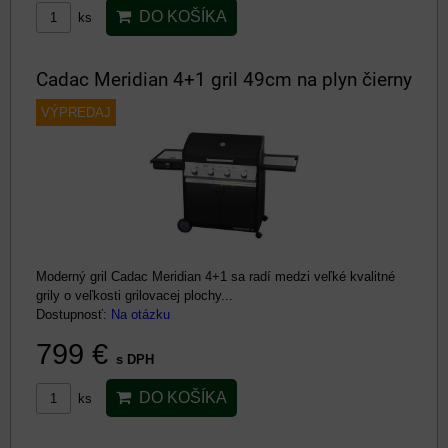
DO KOŠÍKA
ks
Cadac Meridian 4+1 gril 49cm na plyn čierny
VÝPREDAJ
Moderný gril Cadac Meridian 4+1 sa radí medzi veľké kvalitné
grily o veľkosti grilovacej plochy...
Dostupnosť:
Na otázku
799 €
s DPH
DO KOŠÍKA
ks