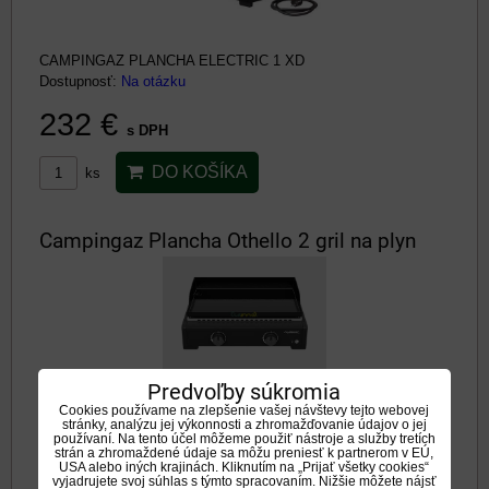
CAMPINGAZ PLANCHA ELECTRIC 1 XD
Dostupnosť:
Na otázku
232 €
s DPH
DO KOŠÍKA
ks
Campingaz Plancha Othello 2 gril na plyn
Predvoľby súkromia
CAMPINGAZ PLANCHA OTHELLO 2
Cookies používame na zlepšenie vašej návštevy tejto webovej
stránky, analýzu jej výkonnosti a zhromažďovanie údajov o jej
Dostupnosť:
Na otázku
používaní. Na tento účel môžeme použiť nástroje a služby tretích
strán a zhromaždené údaje sa môžu preniesť k partnerom v EÚ,
210,80 €
USA alebo iných krajinách. Kliknutím na „Prijať všetky cookies“
s DPH
vyjadrujete svoj súhlas s týmto spracovaním. Nižšie môžete nájsť