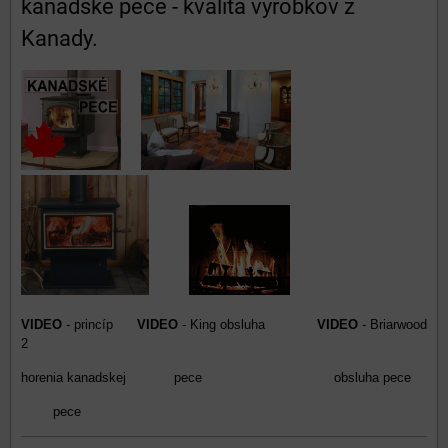
kanadské pece - kvalita výrobkov z
Kanady.
VIDEO
- princíp
VIDEO
- King obsluha
VIDEO
- Briarwood
2
horenia kanadskej pece obsluha pece
pece