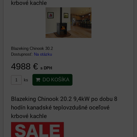
krbové kachle
Blazeking Chinook 30.2
Dostupnosť:
Na otázku
4988 €
s DPH
DO KOŠÍKA
ks
Blazeking Chinook 20.2 9,4kW po dobu 8
hodín kanadské teplovzdušné oceľové
krbové kachle