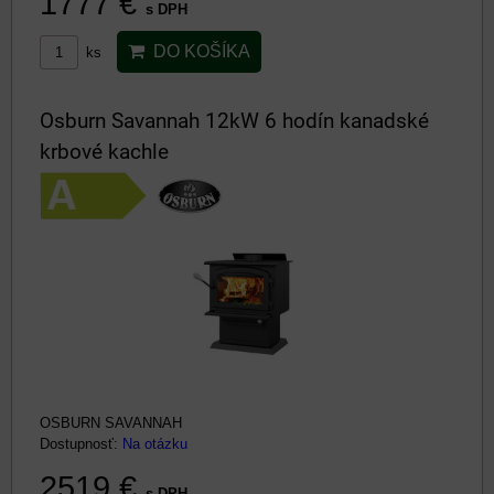
1777 €
s DPH
DO KOŠÍKA
ks
Osburn Savannah 12kW 6 hodín kanadské
krbové kachle
OSBURN SAVANNAH
Dostupnosť:
Na otázku
2519 €
s DPH