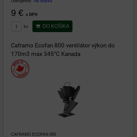
Dostupnosť:
Na otázku
9 €
s DPH
DO KOŠÍKA
ks
Caframo Ecofan 800 ventilátor výkon do
170m3 max 345°C Kanada
CAFRAMO ECOFAN 800