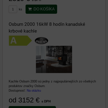
DO KOŠÍKA
ks
Osburn 2000 16kW 8 hodín kanadské
krbové kachle
Kachle Osburn 2000 sú jedny z najpopulárnejších zo všetkých
produktov značky Osburn.
Dostupnosť:
Na otázku
od 3152 €
s DPH