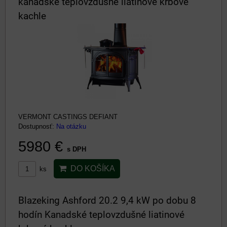
kanadské teplovzdušné liatinové krbové
kachle
VERMONT CASTINGS DEFIANT
Dostupnosť:
Na otázku
5980 €
s DPH
DO KOŠÍKA
ks
Blazeking Ashford 20.2 9,4 kW po dobu 8
hodín Kanadské teplovzdušné liatinové