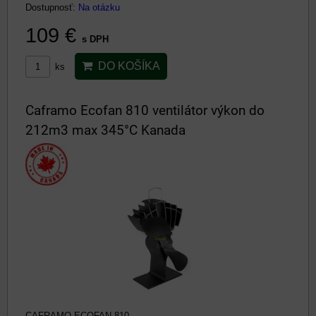
Dostupnosť:
Na otázku
109 €
s DPH
DO KOŠÍKA
ks
Caframo Ecofan 810 ventilátor výkon do
212m3 max 345°C Kanada
CAFRAMO ECOFAN 810