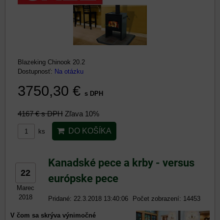
Blazeking Chinook 20.2
Dostupnosť:
Na otázku
3750,30 €
s DPH
4167 €
s DPH
Zľava 10%
DO KOŠÍKA
ks
Kanadské pece a krby - versus
22
európske pece
Marec
2018
Pridané: 22.3.2018 13:40:06
Počet zobrazení: 14453
V čom sa skrýva výnimočné