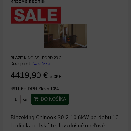
krbové kachle
BLAZE KING ASHFORD 20.2
Dostupnosť:
Na otázku
4419,90 €
s DPH
4911 €
s DPH
Zľava 10%
DO KOŠÍKA
ks
Blazeking Chinook 30.2 10,6kW po dobu 10
hodín kanadské teplovzdušné oceľové