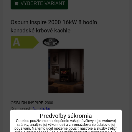
VYBERTE VARIANT
Osburn Inspire 2000 16kW 8 hodín
kanadské krbové kachle
OSBURN INSPIRE 2000
Dostupnosť:
Na otázku
Predvoľby súkromia
4133 €
Cookies používame na zlepšenie vašej návštevy tejto webovej
s DPH
stránky, analýzu jej výkonnosti a zhromažďovanie údajov o jej
používaní. Na tento účel môžeme použiť nástroje a služby tretích