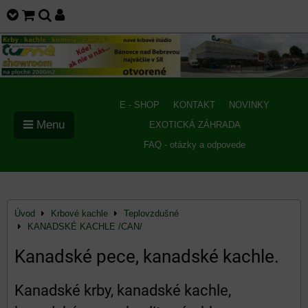
E - SHOP
KONTAKT
NOVINKY
Menu
EXOTICKÁ ZÁHRADA
FAQ - otázky a odpovede
Úvod
Krbové kachle
Teplovzdušné
KANADSKÉ KACHLE /CAN/
Kanadské pece, kanadské kachle.
Kanadské krby, kanadské kachle,