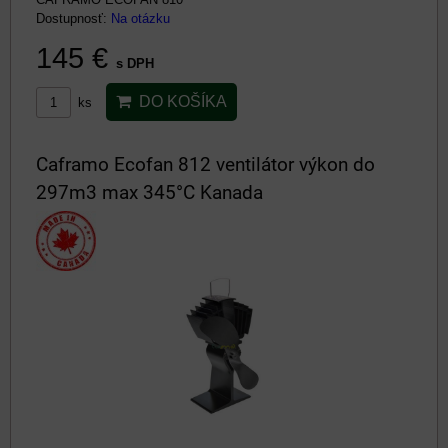
Dostupnosť:
Na otázku
145 €
s DPH
DO KOŠÍKA
ks
Caframo Ecofan 812 ventilátor výkon do
297m3 max 345°C Kanada