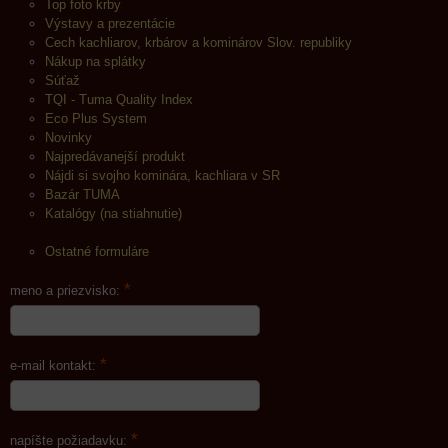
Top foto krby
Výstavy a prezentácie
Cech kachliarov, krbárov a kominárov Slov. republiky
Nákup na splátky
Súťaž
TQI - Tuma Quality Index
Eco Plus System
Novinky
Najpredávanejší produkt
Nájdi si svojho kominára, kachliara v SR
Bazár TUMA
Katalógy (na stiahnutie)
Ostatné formuláre
*
meno a priezvisko:
*
e-mail kontakt:
*
napíšte požiadavku: