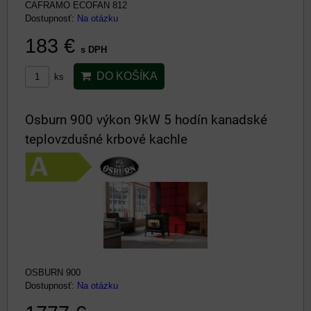
CAFRAMO ECOFAN 812
Dostupnosť:
Na otázku
183 €
s DPH
DO KOŠÍKA
ks
Osburn 900 výkon 9kW 5 hodín kanadské
teplovzdušné krbové kachle
OSBURN 900
Dostupnosť:
Na otázku