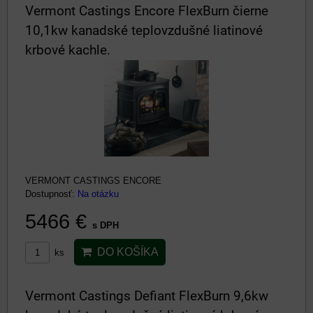
Vermont Castings Encore FlexBurn čierne
10,1kw kanadské teplovzdušné liatinové
krbové kachle.
VERMONT CASTINGS ENCORE
Dostupnosť:
Na otázku
5466 €
s DPH
DO KOŠÍKA
ks
Vermont Castings Defiant FlexBurn 9,6kw