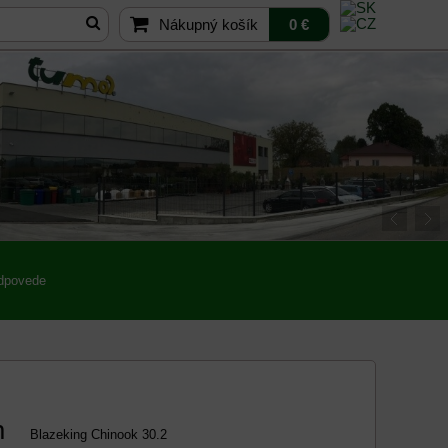
Nákupný košík
0 €
odpovede
n
Blazeking Chinook 30.2