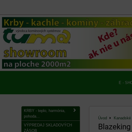
E - SH
KRBY - teplo, harmónia,
pohoda...
Úvod
Kanadské
Blazeking
VÝPREDAJ SKLADOVÝCH
ZÁSOB