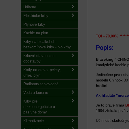
Udiarne
Elektrické krby
Plynové krby
Kachle na plyn
TQI - 70,00% *******
Krby na bioalkohol -
Popis:
bezkomínové krby - bio krby
Krbové stavebnice -
Blazeking " CHIN
obostavby
katalytické kachle p
Kotly na drevo, pelety,
Jedinečné prvenstvo
uhlie, plyn
modelu Chinook 30 
Radiátory teplovodné
hodín!
Voda a kúrenie
Ak hľadáte "merce
Krby pre
Je to práve firma
B
nízkoenergetické a
1984 získala prvé 
pasívne domy
Účinnosť skutočný
Klimatizácie