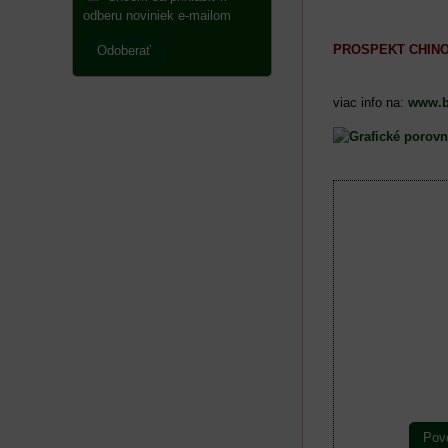
odberu noviniek e-mailom
PROSPEKT CHINOOK
Odoberať
viac info na:
www.b
Povo