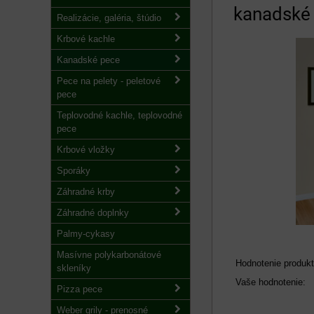
kanadské 
Realizácie, galéria, štúdio
Krbové kachle
Kanadské pece
Pece na pelety - peletové
pece
Teplovodné kachle, teplovodné
pece
Krbové vložky
Sporáky
Záhradné krby
Záhradné doplnky
Palmy-cykasy
Masívne polykarbonátové
Hodnotenie produkt
skleníky
Vaše hodnotenie:
Pizza pece
Weber grily - prenosné