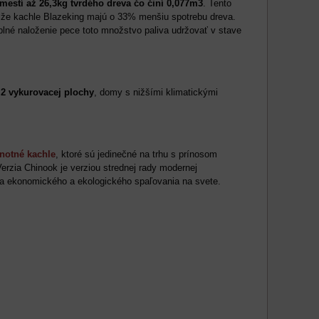
mestí až 26,3kg tvrdého dreva čo činí 0,077m3
. Tento
, že kachle Blazeking majú o 33% menšiu spotrebu dreva.
plné naloženie pece toto množstvo paliva udržovať v stave
2 vykurovacej plochy
, domy s nižšími klimatickými
notné kachle
, ktoré sú jedinečné na trhu s prínosom
erzia Chinook je verziou strednej rady modernej
oja ekonomického a ekologického spaľovania na svete.