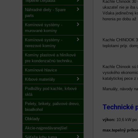
Tepelné čerpadlá
Kachle Chinook 30 
ukazateľ nie je ib
Náhradné diely - Spare
Vďaka jedinečnej ko
parts
horenia po dobu až
Komínové systémy -
murované komíny
Komínové systémy -
Kachle CHINOOK 30 
nerezové komíny
teplotami príp. dom
Komíny plastové a hliníkové
pre kondenzačnú techniku.
Kachle Chinook sú 
Komínové hlavice
vysokého ekonomické
katalytickej pece z
Krbové materiály
Podložky pod kachle, krbové
Manuály, návody na
sklá
Pelety, brikety, palivové drevo,
Technické 
bioalkohol
Obklady
výkon:
10,6 kW po 
Akcie-najpredávanejšie!
max.tepelný príko
Súťaže krby tuma