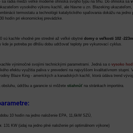
- sa radia medzi veľké moderné ohniská svojho typu na trhu. Do ohniska sa
v
a ukazateľom vysokého výkonu kachlí, ale hlavne u zn. Blazeking ukazateľom
mbinácii termostatu a technológii katalytického spaľovania dokážu na jedno 
 30 hodín pri ekonomickej prevádzke.
sú kachle vhodné pre stredné až veľké obytné
domy o veľkosti 102 -223m
y kde je potreba po dlhšiu dobu udržovať teploty pre vykurovací cyklus.
kachle výnimočné svojími technickými parametrami. Jedná sa o
vysoko hod
ho efektu využitia paliva v prevedení na najvyššom kvalitatívnom stupni. V
 rodiny Blaze King - amerických a kanadských kachlí, ktorá údáva trend výv
 obsluhu, údržbu a garancie si môžete
stiahnúť
na stránkach importéra.
parametre:
dobu 10 hodín na jedno naloženie EPA, 11,6kW SZÚ,
n
: 131 KW (údaj na jedno plné naloženie pri optimálnom výkone)