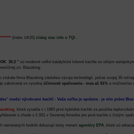
*******
(index 14/20)
získaj viac info o TQI .
OOK 30.2 "
sú moderné veľké katalytické krbové kachle so silným európskym
restížnej zn. Blazeking.
 získala firma Blazeking zásluhou vývoja technológií, počas svojej 35 ročne
je zakotvená vo vysokej
účinnosti spaľovania - max.až 81%
a možnosťou 
des" medzi výrobcami kachlí - Vaša voľba je správna - je ním práve B
lazeking
, ktorá vynašla v r.1983 prvé hybridné kachle za použitia teplovzduš
vyhlásenie o zhode s č.001 v Severnej Amerike pre prvé kachle s čistým spa
ch nameraných hodnôt dokazujú testy meraní
agentúry EPA
, ktoré sú odrazo