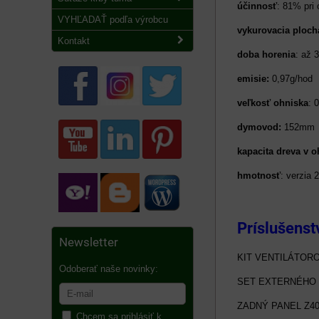
účinnosť
: 81% pri
VYHĽADAŤ podľa výrobcu
vykurovacia ploch
Kontakt
doba horenia
: až 
emisie:
0,97g/hod
veľkosť ohniska
: 
dymovod:
152mm
kapacita dreva v 
hmotnosť
: verzia 
Príslušenst
Newsletter
KIT VENTILÁTOR
Odoberať naše novinky:
SET EXTERNÉHO 
ZADNÝ PANEL Z4
Chcem sa prihlásiť k