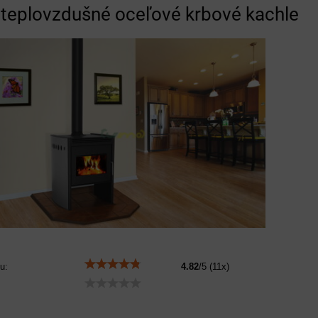
teplovzdušné oceľové krbové kachle
u:
4.82
/
5
(
11
x)