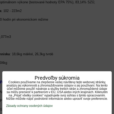
 optimálnom výkone (testované hodnoty EPA 75%), 83,14% SZÚ,
a
: 102 - 223m2
30 hodín pri ekonomickom režime
0,077m3
ohnisku
: 18,6kg mäkké, 26,3kg tvrdé
204kg
Predvoľby súkromia
vo za príplatok:
Cookies používame na zlepšenie vašej návštevy tejto webovej stránky,
analýzu jej výkonnosti a zhromažďovanie údajov o jej používaní. Na tento
účel môžeme použiť nástroje a služby tretích strán a zhromaždené údaje
OV Z1714
569 €
sa môžu preniesť k partnerom v EÚ, USA alebo iných krajinách. Kliknutím
na „Prijať všetky cookies“ vyjadrujete svoj súhlas s týmto spracovaním.
Nižšie môžete nájsť podrobné informácie alebo upraviť svoje preferencie.
PRÍVODU VZDUCHU Z1726B
234 €
Zásady ochrany osobných údajov
015
199 €