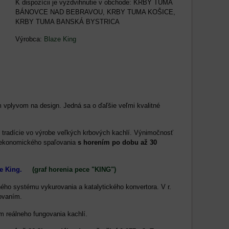
KRBY TUMA
BÁNOVCE NAD BEBRAVOU, KRBY TUMA KOŠICE,
KRBY TUMA BANSKÁ BYSTRICA
Výrobca:
Blaze King
 vplyvom na design. Jedná sa o ďaľšie veľmi kvalitné
j tradície vo výrobe veľkých krbových kachlí. Výnimočnosť
ekonomického spaľovania
s horením po dobu až 30
laze King.
(graf horenia pece "KING")
ného systému vykurovania a katalytického konvertora. V r.
ľovaním.
m reálneho fungovania kachlí.