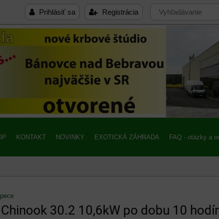
Prihlásiť sa
Registrácia
OP
KONTAKT
NOVINKY
EXOTICKÁ ZÁHRADA
FAQ - otázky a 
 pece
 Chinook 30.2 10,6kW po dobu 10 hodí