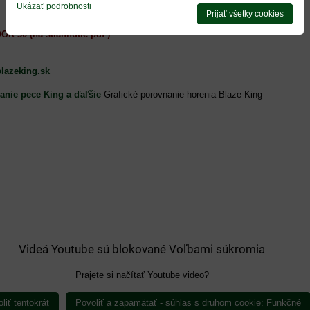
Ukázať podrobnosti
Prijať všetky cookies
 30 (na stiahnutie pdf )
lazeking.sk
Grafické porovnanie horenia Blaze King
Videá Youtube sú blokované Voľbami súkromia
Prajete si načítať Youtube video?
liť tentokrát
Povoliť a zapamätať - súhlas s druhom cookie: Funkčné