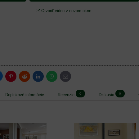
Otvoriť video v novom okne
luesky
Pinterest
Reddit
LinkedIn
WhatsApp
E-
mail
0
0
Doplnkové informácie
Recenzie
Diskusia