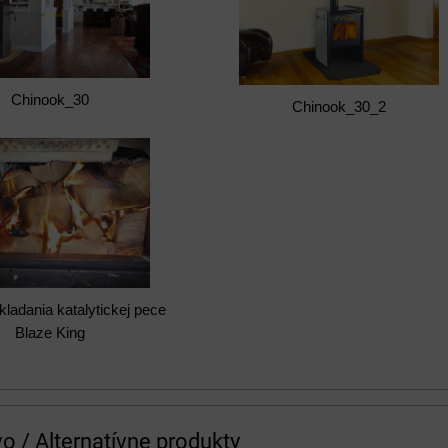
Chinook_30
Chinook_30_2
kladania katalytickej pece
Blaze King
vo / Alternatívne produkty