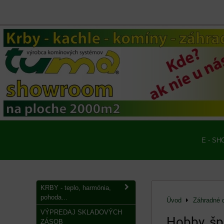
E - SH
KRBY - teplo, harmónia,
pohoda...
Úvod
Záhradné 
VÝPREDAJ SKLADOVÝCH
Hobby, špo
ZÁSOB