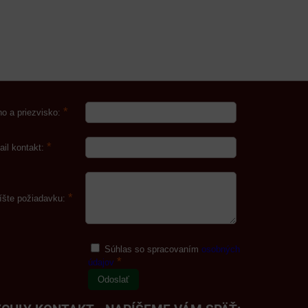
*
o a priezvisko:
*
ail kontakt:
*
íšte požiadavku:
Súhlas so spracovaním
osobných
*
údajov
Odoslať