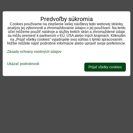
Predvoľby súkromia
Cookies používame na zlepšenie vašej návštevy tejto webovej stránky,
analýzu jej výkonnosti a zhromažďovanie údajov o jej používaní. Na tento
účel môžeme použiť nástroje a služby tretích strán a zhromaždené údaje
sa môžu preniesť k partnerom v EÚ, USA alebo iných krajinách. Kliknutím
na „Prijať všetky cookies“ vyjadrujete svoj súhlas s týmto spracovaním.
Nižšie môžete nájsť podrobné informácie alebo upraviť svoje preferencie.
Zásady ochrany osobných údajov
Ukázať podrobnosti
Prijať všetky cookies