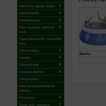
Realizácie, galéria, štúdio
Krbové kachle
Kanadské pece
Pece na pelety - peletové
pece
Teplovodné kachle, teplovodné
pece
Krbové vložky
Bazény
Sporáky
Záhradné krby
Záhradné doplnky
Palmy-cykasy
Masívne polykarbonátové
skleníky
Pizza pece
Weber grily - prenosné