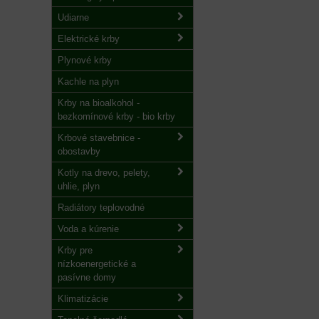
Udiarne
Elektrické krby
Plynové krby
Kachle na plyn
Krby na bioalkohol -
bezkomínové krby - bio krby
Krbové stavebnice -
obostavby
Kotly na drevo, pelety,
uhlie, plyn
Radiátory teplovodné
Voda a kúrenie
Krby pre
nízkoenergetické a
pasívne domy
Klimatizácie