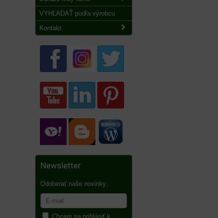
VYHĽADAŤ podľa výrobcu
Kontakt
Newsletter
Odoberať naše novinky:
Chcem sa prihlásiť k