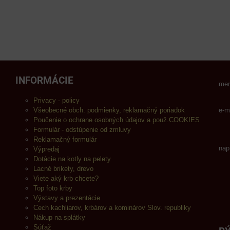
INFORMÁCIE
men
Privacy - policy
Všeobecné obch. podmienky, reklamačný poriadok
e-m
Poučenie o ochrane osobných údajov a použ.COOKIES
Formulár - odstúpenie od zmluvy
Reklamačný formulár
nap
Výpredaj
Dotácie na kotly na pelety
Lacné brikety, drevo
Viete aký krb chcete?
Top foto krby
Výstavy a prezentácie
Cech kachliarov, krbárov a kominárov Slov. republiky
Nákup na splátky
Súťaž