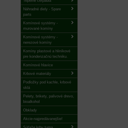
Tepelné čerpadlá
Náhradné diely - Spare
parts
Komínové systémy -
murované komíny
Komínové systémy -
nerezové komíny
Komíny plastové a hliníkové
pre kondenzačnú techniku.
Komínové hlavice
Krbové materiály
Podložky pod kachle, krbové
sklá
Pelety, brikety, palivové drevo,
bioalkohol
Obklady
Akcie-najpredávanejšie!
Súťaže krby tuma