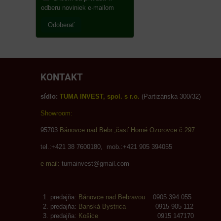
odberu noviniek e-mailom
Odoberať
KONTAKT
sídlo:
TUMA INVEST, spol. s r.o.
(Partizánska 300/32)
Showroom:
95703
Bánovce nad Bebr.,časť Horné Ozorovce č.297
tel.:+421 38 7600180, mob.:+421 905 394055
e-mail:
tumainvest@gmail.com
predajňa:
Bánovce nad Bebravou
0905 394 055
predajňa:
Banská Bystrica
0915 905 112
predajňa:
Košice
0915 147170