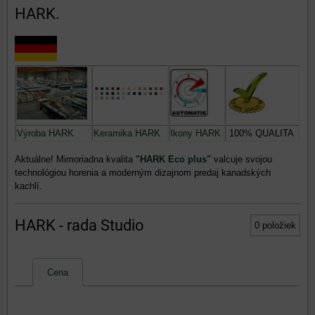
HARK.
Výroba HARK
Keramika HARK
Ikony HARK
100% QUALITA
Aktuálne! Mimoriadna kvalita
"HARK Eco plus"
valcuje svojou
technológiou horenia a moderným dizajnom predaj kanadských
kachlí.
HARK - rada Studio
0
položiek
Cena