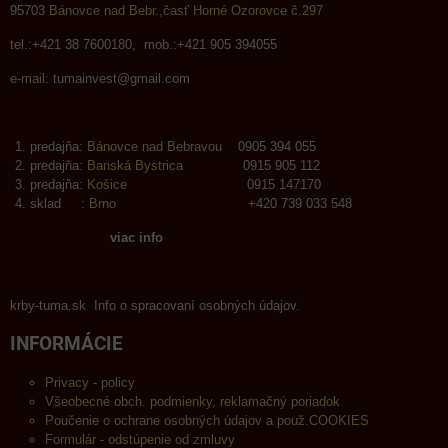
95703
Bánovce nad Bebr.,časť Horné Ozorovce č.297
tel.:+421 38 7600180, mob.:+421 905 394055
e-mail:
tumainvest@gmail.com
predajňa:
Bánovce nad Bebravou
0905 394 055
predajňa:
Banská Bystrica
0915 905 112
predajňa:
Košice
0915 147170
sklad :
Brno
+420 739 033 548
viac info
krby-tuma.sk Info o spracovaní osobných údajov.
INFORMÁCIE
Privacy - policy
Všeobecné obch. podmienky, reklamačný poriadok
Poučenie o ochrane osobných údajov a použ.COOKIES
Formulár - odstúpenie od zmluvy