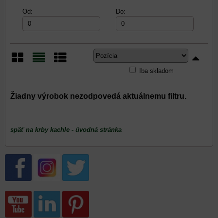
Od:
Do:
Iba skladom
Mriežka
Zoznam
Tabuľka
späť na krby kachle - úvodná stránka