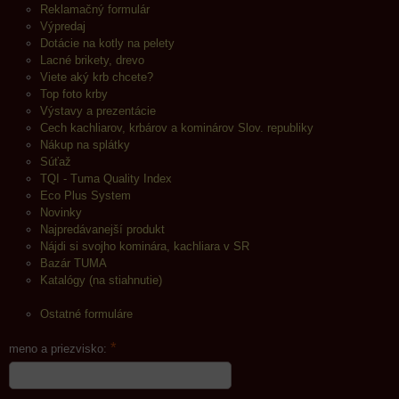
Reklamačný formulár
Výpredaj
Dotácie na kotly na pelety
Lacné brikety, drevo
Viete aký krb chcete?
Top foto krby
Výstavy a prezentácie
Cech kachliarov, krbárov a kominárov Slov. republiky
Nákup na splátky
Súťaž
TQI - Tuma Quality Index
Eco Plus System
Novinky
Najpredávanejší produkt
Nájdi si svojho kominára, kachliara v SR
Bazár TUMA
Katalógy (na stiahnutie)
Ostatné formuláre
*
meno a priezvisko: