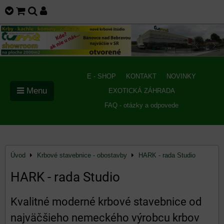
E - SHOP
KONTAKT
NOVINKY
Menu
EXOTICKÁ ZÁHRADA
FAQ - otázky a odpovede
Úvod
Krbové stavebnice - obostavby
HARK - rada Studio
HARK - rada Studio
Kvalitné moderné krbové stavebnice od
najväčšieho nemeckého výrobcu krbov