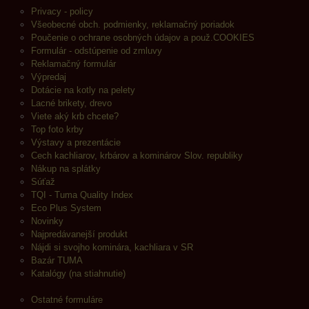
Privacy - policy
Všeobecné obch. podmienky, reklamačný poriadok
Poučenie o ochrane osobných údajov a použ.COOKIES
Formulár - odstúpenie od zmluvy
Reklamačný formulár
Výpredaj
Dotácie na kotly na pelety
Lacné brikety, drevo
Viete aký krb chcete?
Top foto krby
Výstavy a prezentácie
Cech kachliarov, krbárov a kominárov Slov. republiky
Nákup na splátky
Súťaž
TQI - Tuma Quality Index
Eco Plus System
Novinky
Najpredávanejší produkt
Nájdi si svojho kominára, kachliara v SR
Bazár TUMA
Katalógy (na stiahnutie)
Ostatné formuláre