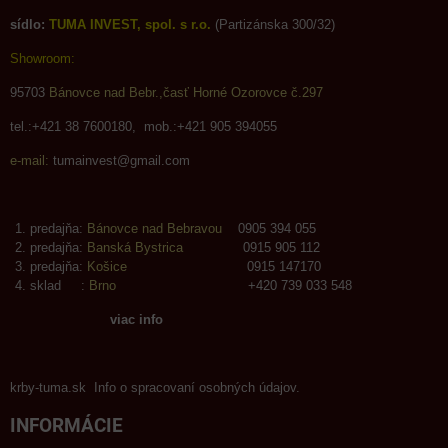
sídlo:
TUMA INVEST, spol. s r.o.
(Partizánska 300/32)
Showroom:
95703
Bánovce nad Bebr.,časť Horné Ozorovce č.297
tel.:+421 38 7600180, mob.:+421 905 394055
e-mail:
tumainvest@gmail.com
predajňa:
Bánovce nad Bebravou
0905 394 055
predajňa:
Banská Bystrica
0915 905 112
predajňa:
Košice
0915 147170
sklad :
Brno
+420 739 033 548
viac info
krby-tuma.sk Info o spracovaní osobných údajov.
INFORMÁCIE