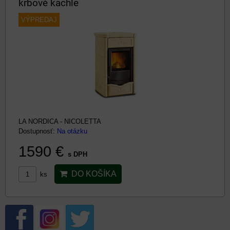
krbové kachle
VÝPREDAJ
LA NORDICA - NICOLETTA
Dostupnosť:
Na otázku
1590 €
s DPH
DO KOŠÍKA
ks