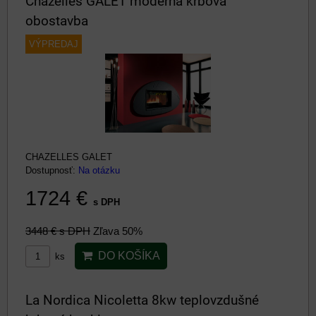
Chazelles GALET moderná krbová
obostavba
VÝPREDAJ
CHAZELLES GALET
Dostupnosť:
Na otázku
1724 €
s DPH
3448 €
s DPH
Zľava 50%
DO KOŠÍKA
ks
La Nordica Nicoletta 8kw teplovzdušné