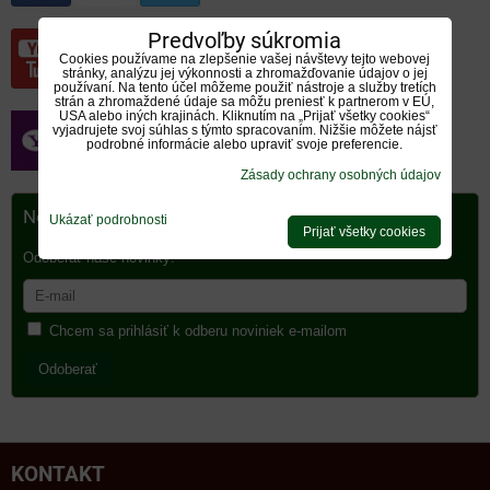
Predvoľby súkromia
Cookies používame na zlepšenie vašej návštevy tejto webovej
stránky, analýzu jej výkonnosti a zhromažďovanie údajov o jej
používaní. Na tento účel môžeme použiť nástroje a služby tretích
strán a zhromaždené údaje sa môžu preniesť k partnerom v EÚ,
USA alebo iných krajinách. Kliknutím na „Prijať všetky cookies“
vyjadrujete svoj súhlas s týmto spracovaním. Nižšie môžete nájsť
podrobné informácie alebo upraviť svoje preferencie.
Zásady ochrany osobných údajov
Newsletter
Ukázať podrobnosti
Prijať všetky cookies
Odoberať naše novinky:
Chcem sa prihlásiť k odberu noviniek e-mailom
Odoberať
KONTAKT