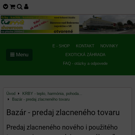
E - SHOP
KONTAKT
NOVINKY
Menu
EXOTICKÁ ZÁHRADA
FAQ - otázky a odpovede
Úvod
KRBY - teplo, harmónia, pohoda...
Bazár - predaj zlacneného tovaru
Bazár - predaj zlacneného tovaru
Predaj zlacneného nového i použitého