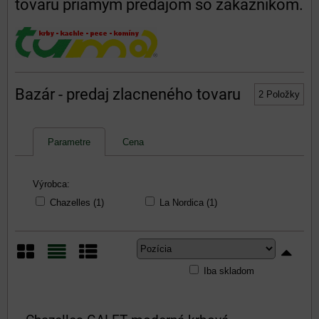
tovaru priamym predajom so zákazníkom.
Bazár - predaj zlacneného tovaru
2
Položky
Parametre
Cena
Výrobca:
Chazelles (1)
La Nordica (1)
Iba skladom
Mriežka
Zoznam
Tabuľka