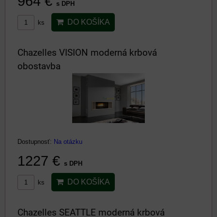
964 €
s DPH
DO KOŠÍKA
ks
Chazelles VISION moderná krbová
obostavba
Dostupnosť:
Na otázku
1227 €
s DPH
DO KOŠÍKA
ks
Chazelles SEATTLE moderná krbová