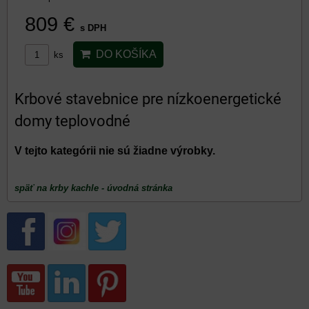
809 €
s DPH
DO KOŠÍKA
ks
Krbové stavebnice pre nízkoenergetické
domy teplovodné
späť na krby kachle - úvodná stránka