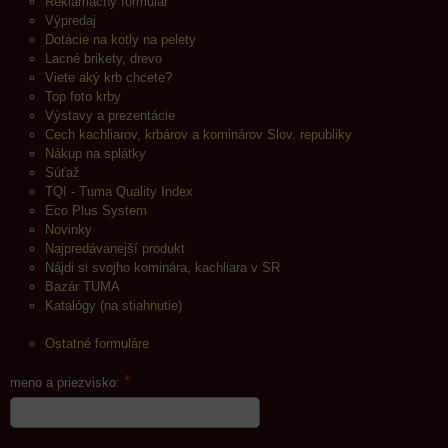
Reklamačný formulár
Výpredaj
Dotácie na kotly na pelety
Lacné brikety, drevo
Viete aký krb chcete?
Top foto krby
Výstavy a prezentácie
Cech kachliarov, krbárov a kominárov Slov. republiky
Nákup na splátky
Súťaž
TQI - Tuma Quality Index
Eco Plus System
Novinky
Najpredávanejší produkt
Nájdi si svojho kominára, kachliara v SR
Bazár TUMA
Katalógy (na stiahnutie)
Ostatné formuláre
*
meno a priezvisko: