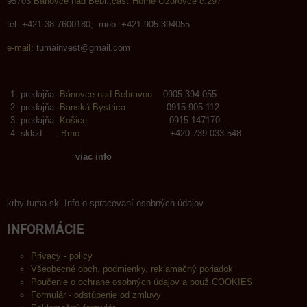
95703
Bánovce nad Bebr.,časť Horné Ozorovce č.297
tel.:+421 38 7600180, mob.:+421 905 394055
e-mail:
tumainvest@gmail.com
predajňa:
Bánovce nad Bebravou
0905 394 055
predajňa:
Banská Bystrica
0915 905 112
predajňa:
Košice
0915 147170
sklad :
Brno
+420 739 033 548
viac info
krby-tuma.sk Info o spracovaní osobných údajov.
INFORMÁCIE
Privacy - policy
Všeobecné obch. podmienky, reklamačný poriadok
Poučenie o ochrane osobných údajov a použ.COOKIES
Formulár - odstúpenie od zmluvy