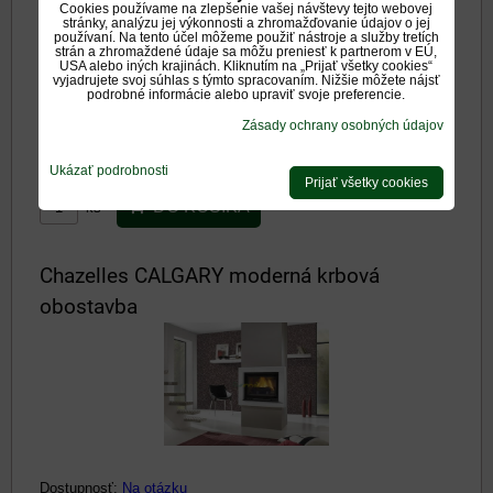
Cookies používame na zlepšenie vašej návštevy tejto webovej
stránky, analýzu jej výkonnosti a zhromažďovanie údajov o jej
používaní. Na tento účel môžeme použiť nástroje a služby tretích
strán a zhromaždené údaje sa môžu preniesť k partnerom v EÚ,
USA alebo iných krajinách. Kliknutím na „Prijať všetky cookies“
vyjadrujete svoj súhlas s týmto spracovaním. Nižšie môžete nájsť
podrobné informácie alebo upraviť svoje preferencie.
Dostupnosť:
Na otázku
Zásady ochrany osobných údajov
1916 €
s DPH
Ukázať podrobnosti
Prijať všetky cookies
DO KOŠÍKA
ks
Chazelles CALGARY moderná krbová
obostavba
Dostupnosť:
Na otázku