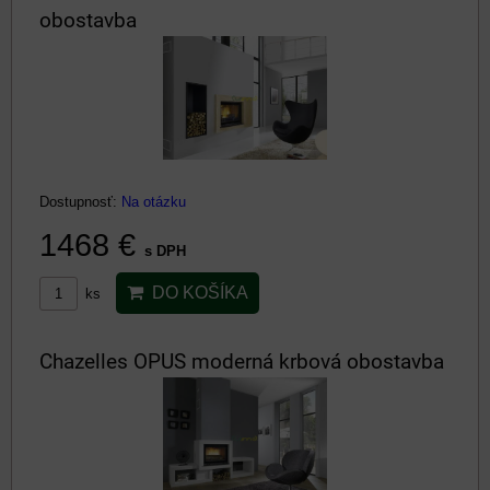
obostavba
Dostupnosť:
Na otázku
1468 €
s DPH
DO KOŠÍKA
ks
Chazelles OPUS moderná krbová obostavba