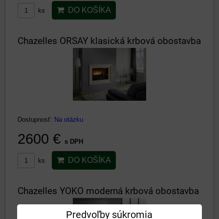
DO KOŠÍKA
ks
Chazelles ORSAY klasická krbová obostavba
Dostupnosť:
Na otázku
2600 €
s DPH
DO KOŠÍKA
ks
Chazelles YOKO moderná krbová obostavba
Predvoľby súkromia